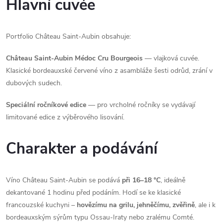
Hlavní cuvée
Portfolio Château Saint-Aubin obsahuje:
Château Saint-Aubin Médoc Cru Bourgeois
— vlajková cuvée.
Klasické bordeauxské červené víno z asambláže šesti odrůd, zrání v
dubových sudech.
Speciální ročníkové edice
— pro vrcholné ročníky se vydávají
limitované edice z výběrového lisování.
Charakter a podávání
Víno Château Saint-Aubin se podává
při 16–18 °C
, ideálně
dekantované 1 hodinu před podáním. Hodí se ke klasické
francouzské kuchyni –
hovězímu na grilu, jehněčímu, zvěřině
, ale i k
bordeauxským sýrům typu Ossau-Iraty nebo zralému Comté.