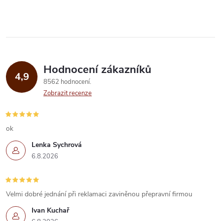
v
l
á
Hodnocení zákazníků
d
4,9
8562 hodnocení
a
Zobrazit recenze
c
í
ok
Lenka Sychrová
p
6.8.2026
r
v
Velmi dobré jednání při reklamaci zaviněnou přepravní firmou
k
Ivan Kuchař