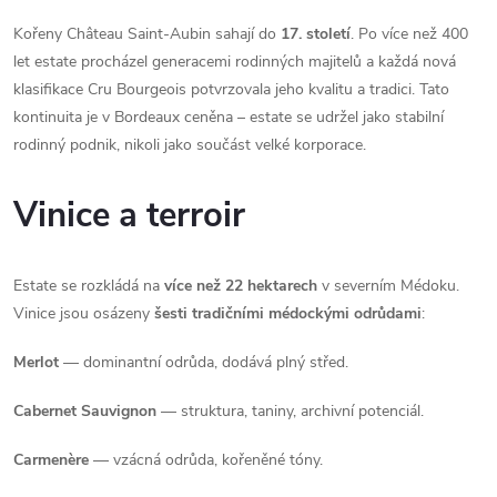
Kořeny Château Saint-Aubin sahají do
17. století
. Po více než 400
let estate procházel generacemi rodinných majitelů a každá nová
klasifikace Cru Bourgeois potvrzovala jeho kvalitu a tradici. Tato
kontinuita je v Bordeaux ceněna – estate se udržel jako stabilní
rodinný podnik, nikoli jako součást velké korporace.
Vinice a terroir
Estate se rozkládá na
více než 22 hektarech
v severním Médoku.
Vinice jsou osázeny
šesti tradičními médockými odrůdami
:
Merlot
— dominantní odrůda, dodává plný střed.
Cabernet Sauvignon
— struktura, taniny, archivní potenciál.
Carmenère
— vzácná odrůda, kořeněné tóny.