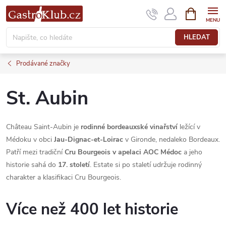
Přejít
NÁKUPNÍ
KOŠÍK
na
obsah
HLEDAT
Prodávané značky
St. Aubin
Château Saint-Aubin je
rodinné bordeauxské vinařství
ležící v
Médoku v obci
Jau-Dignac-et-Loirac
v Gironde, nedaleko Bordeaux.
Patří mezi tradiční
Cru Bourgeois v apelaci AOC Médoc
a jeho
historie sahá do
17. století
. Estate si po staletí udržuje rodinný
charakter a klasifikaci Cru Bourgeois.
Více než 400 let historie