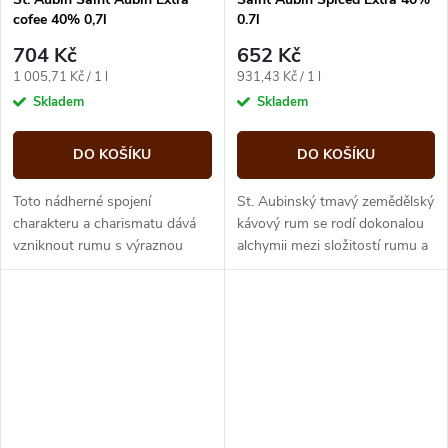
cofee 40% 0,7l
0.7l
704 Kč
652 Kč
Měrná
Měrná
1 005,71 Kč / 1 l
931,43 Kč / 1 l
cena:
cena:
Skladem
Skladem
DO KOŠÍKU
DO KOŠÍKU
Toto nádherné spojení
St. Aubinský tmavý zemědělský
charakteru a charismatu dává
kávový rum se rodí dokonalou
vzniknout rumu s výraznou
alchymii mezi složitostí rumu a
chutí. Je ideální jako likér nebo
intenzivní chutí kávy z oblasti
poutavý aperitiv.
Chamarel.