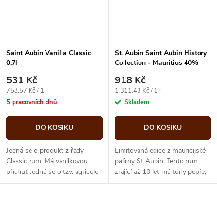
Saint Aubin Vanilla Classic
St. Aubin Saint Aubin History
0.7l
Collection - Mauritius 40%
0,7l (karton)
531 Kč
918 Kč
Měrná
Měrná
758,57 Kč / 1 l
1 311,43 Kč / 1 l
cena:
cena:
5 pracovních dnů
Skladem
DO KOŠÍKU
DO KOŠÍKU
Jedná se o produkt z řady
Limitovaná edice z mauricijské
Classic rum. Má vanilkovou
palírny St Aubin. Tento rum
příchuť Jedná se o tzv. agricole
zrající až 10 let má tóny pepře,
rum, tedy o rum, který je
koriandru, perníku a vanilky.
vyroben přímo z čerstvě
vymačkané...
O