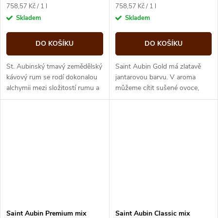
Měrná
Měrná
758,57 Kč / 1 l
758,57 Kč / 1 l
cena:
cena:
Skladem
Skladem
DO KOŠÍKU
DO KOŠÍKU
St. Aubinský tmavý zemědělský
Saint Aubin Gold má zlatavě
kávový rum se rodí dokonalou
jantarovou barvu. V aroma
alchymii mezi složitostí rumu a
můžeme cítit sušené ovoce,
intenzivní chutí kávy z oblasti
pražené mandle a vanilku. Chuť
Chamarel.
je plná s krémovou texturou.
Je...
Saint Aubin Premium mix
Saint Aubin Classic mix