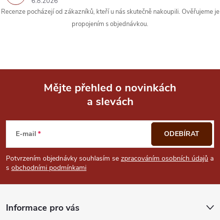
6.8.2026
y
Recenze pocházejí od zákazníků, kteří u nás skutečně nakoupili. Ověřujeme je
propojením s objednávkou.
v
ý
p
i
Mějte přehled o novinkách
a slevách
Z
s
u
á
E-mail
ODEBÍRAT
p
Potvrzením objednávky souhlasím se
zpracováním osobních údajů
a
s
obchodními podmínkami
a
t
Informace pro vás