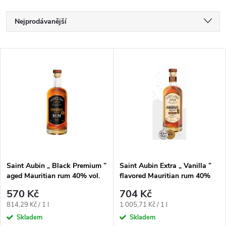
Ř
Nejprodávanější
a
Nejlevnější
V
Nejdražší
z
ý
Abecedně
e
p
n
i
í
s
p
Saint Aubin „ Black Premium ”
Saint Aubin Extra „ Vanilla ”
aged Mauritian rum 40% vol.
flavored Mauritian rum 40%
p
0.70 l
vol. 0.70 l
r
570 Kč
704 Kč
r
Měrná
Měrná
814,29 Kč / 1 l
1 005,71 Kč / 1 l
o
cena:
cena:
Skladem
Skladem