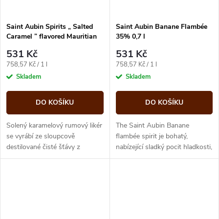
Saint Aubin Spirits „ Salted
Saint Aubin Banane Flambée
Caramel ” flavored Mauritian
35% 0,7 l
rum 35% vol. 0.70 l
531 Kč
531 Kč
Měrná
Měrná
758,57 Kč / 1 l
758,57 Kč / 1 l
cena:
cena:
Skladem
Skladem
DO KOŠÍKU
DO KOŠÍKU
Solený karamelový rumový likér
The Saint Aubin Banane
se vyrábí ze sloupcově
flambée spirit je bohatý,
destilované čisté šťávy z
nabízející sladký pocit hladkosti,
cukrové třtiny a redukuje se na
je ideální jako likér nebo
35 % před smícháním s
poutavý aperitiv.
přírodními...