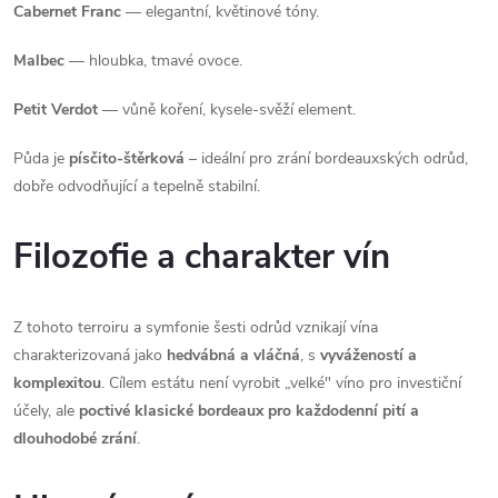
Cabernet Franc
— elegantní, květinové tóny.
Malbec
— hloubka, tmavé ovoce.
Petit Verdot
— vůně koření, kysele-svěží element.
Půda je
písčito-štěrková
– ideální pro zrání bordeauxských odrůd,
dobře odvodňující a tepelně stabilní.
Filozofie a charakter vín
Z tohoto terroiru a symfonie šesti odrůd vznikají vína
charakterizovaná jako
hedvábná a vláčná
, s
vyvážeností a
komplexitou
. Cílem estátu není vyrobit „velké" víno pro investiční
účely, ale
poctivé klasické bordeaux pro každodenní pití a
dlouhodobé zrání
.