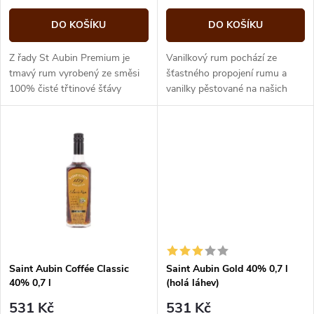
o
d
DO KOŠÍKU
DO KOŠÍKU
d
u
Z řady St Aubin Premium je
Vanilkový rum pochází ze
u
tmavý rum vyrobený ze směsi
šťastného propojení rumu a
100% čisté třtinové šťávy
vanilky pěstované na našich
k
smíchané mezi sloupcem a
plantážích.
k
nádobou. Ve vůni grilované
t
banány,...
t
ů
ů
Saint Aubin Coffée Classic
Saint Aubin Gold 40% 0,7 l
40% 0,7 l
(holá láhev)
531 Kč
531 Kč