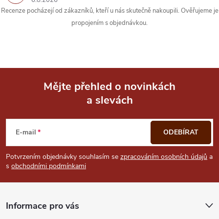
y
Recenze pocházejí od zákazníků, kteří u nás skutečně nakoupili. Ověřujeme je
propojením s objednávkou.
v
ý
p
i
Mějte přehled o novinkách
a slevách
Z
s
u
á
E-mail
ODEBÍRAT
p
Potvrzením objednávky souhlasím se
zpracováním osobních údajů
a
s
obchodními podmínkami
a
t
Informace pro vás