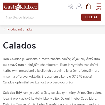
Přejít
NÁKUPNÍ
KOŠÍK
na
obsah
HLEDAT
Prodávané značky
Calados
Ron Calados je karibská rumová značka nabízející jak bílý čistý rum,
tak tmavý rum s plnějším charakterem. Rum je vyráběn tradičními
karibskými metodami z kvalitních surovin a je určen především pro
mísení a přípravu koktejlů. S obsahem alkoholu 37,5 % nabízí
Calados optimální vyváženost pro barovou práci.
Calados Bílý
rum je svěží a čistý se sladkými tóny třtinového cukru,
ideální pro klasické kokteily jako Mojito, Daiquiri nebo Cuba Libre.
Calados Tmavý
přináší bohatší profil s no tami karamelu, vanilky a