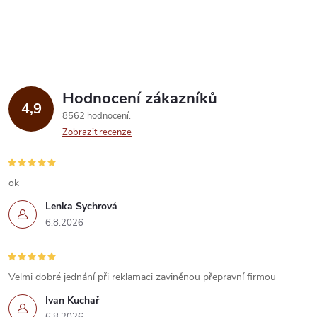
ů
v
ů
l
á
Hodnocení zákazníků
d
4,9
8562 hodnocení
a
Zobrazit recenze
c
í
ok
Lenka Sychrová
p
6.8.2026
r
v
Velmi dobré jednání při reklamaci zaviněnou přepravní firmou
k
Ivan Kuchař
6.8.2026