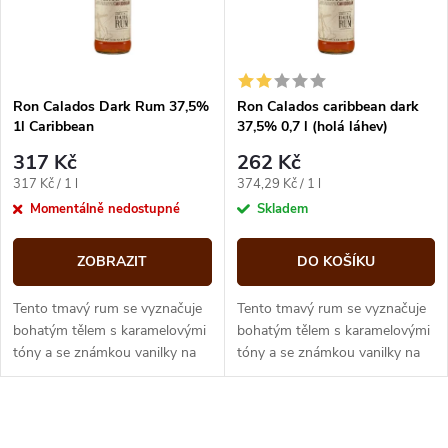
n
i
í
s
p
Ron Calados Dark Rum 37,5%
Ron Calados caribbean dark
1l Caribbean
37,5% 0,7 l (holá láhev)
p
r
317 Kč
262 Kč
r
Měrná
Měrná
317 Kč / 1 l
374,29 Kč / 1 l
o
cena:
cena:
Momentálně nedostupné
Skladem
o
d
ZOBRAZIT
DO KOŠÍKU
d
u
Tento tmavý rum se vyznačuje
Tento tmavý rum se vyznačuje
u
bohatým tělem s karamelovými
bohatým tělem s karamelovými
tóny a se známkou vanilky na
tóny a se známkou vanilky na
k
konci.
konci.
k
t
O
t