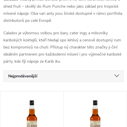
dried fruit – skvělý do Rum Punche nebo jako základ pro tropické
mísené nápoje. Oba vari anty jsou široké dostupné v rámci portfolia
distributorů po celé Evropě.
Calados je výbornou volbou pro bary, cater ingy a milovníky
karibských koktejlů, kteří hledají spo lehlivý a cenově dostupný rum
bez kompromisů na chuti. Přístup ný charakter této značky ji činí
ideálním partnerem pro každodenní mísení i pro výjimečné karibské
párty, kde říjí nápoje ze Karib iku.
Ř
Nejprodávanější
a
Nejlevnější
V
Nejdražší
z
ý
Abecedně
e
p