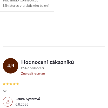
Macanudo Connecticut
Miniatures v praktickém balení
8 ks. Krémová a lehká chuť s
tóny cedru a oříšků. Prodáváno
jako 1 ks –...
O
v
l
á
Hodnocení zákazníků
d
4,9
8562 hodnocení
a
Zobrazit recenze
c
í
ok
Lenka Sychrová
p
6.8.2026