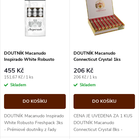
ý
Abecedně
e
p
n
i
í
s
p
DOUTNÍK Macanudo
DOUTNÍK Macanudo
Inspirado White Robusto
Connecticut Crystal 1ks
p
Freshpack 3ks
r
455 Kč
206 Kč
r
Měrná
Měrná
151,67 Kč / 1 ks
206 Kč / 1 ks
o
cena:
cena:
Skladem
Skladem
o
d
DO KOŠÍKU
DO KOŠÍKU
d
u
DOUTNÍK Macanudo Inspirado
CENA JE UVEDENA ZA 1 KUS
u
White Robusto Freshpack 3ks
DOUTNÍK Macanudo
- Prémiové doutníky z řady
Connecticut Crystal 8ks -
k
Inspirado White od značky
Prémiové doutníky z řady