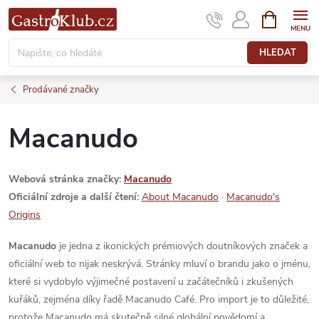
Přejít
NÁKUPNÍ
KOŠÍK
na
obsah
HLEDAT
Prodávané značky
Macanudo
Webová stránka značky:
Macanudo
Oficiální zdroje a další čtení:
About Macanudo
·
Macanudo's
Origins
Macanudo
je jedna z ikonických prémiových doutníkových značek a
oficiální web to nijak neskrývá. Stránky mluví o brandu jako o jménu,
které si vydobylo výjimečné postavení u začátečníků i zkušených
kuřáků, zejména díky řadě Macanudo Café. Pro import je to důležité,
protože Macanudo má skutečně silné globální povědomí a