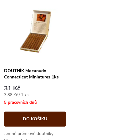
k
Macanudo v praktickém balení
Macanudo Connecticut Crystal.
t
Freshpack....
Jemná až střední chuť s...
t
ů
ů
DOUTNÍK Macanudo
Connecticut Miniatures 1ks
31 Kč
Měrná
3,88 Kč / 1 ks
cena:
5 pracovních dnů
DO KOŠÍKU
Jemné prémiové doutníky