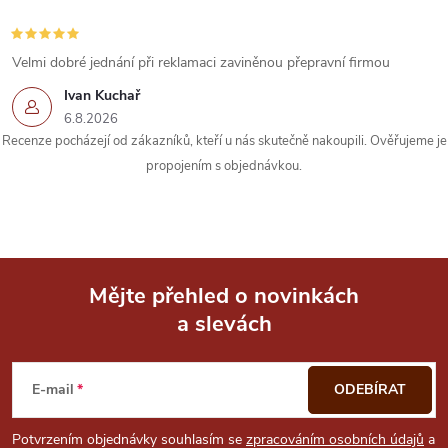
r
v
Velmi dobré jednání při reklamaci zaviněnou přepravní firmou
k
Ivan Kuchař
6.8.2026
y
Recenze pocházejí od zákazníků, kteří u nás skutečně nakoupili. Ověřujeme je
propojením s objednávkou.
v
ý
p
i
Mějte přehled o novinkách
a slevách
Z
s
u
á
E-mail
ODEBÍRAT
p
Potvrzením objednávky souhlasím se
zpracováním osobních údajů
a