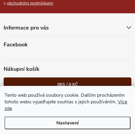
s
obchodními podmínkami
a
t
Informace pro vás
í
Facebook
Nákupní košík
0
KS /
0 KČ
Tento web používá soubory cookie. Dalším procházením
Heureka.cz
Facebook
Instagram
Bonvolo - přidej se taky
tohoto webu vyjadřujete souhlas s jejich používáním.
Více
zde
Nastavení
Copyright 2026
GastroKlub.cz
. Všechna práva vyhrazena.
Upravit
nastavení cookies