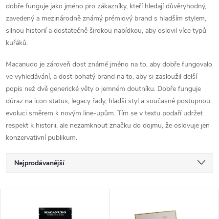
dobře funguje jako jméno pro zákazníky, kteří hledají důvěryhodný,
zavedený a mezinárodně známý prémiový brand s hladším stylem,
silnou historií a dostatečně širokou nabídkou, aby oslovil více typů
kuřáků.
Macanudo je zároveň dost známé jméno na to, aby dobře fungovalo
ve vyhledávání, a dost bohatý brand na to, aby si zasloužil delší
popis než dvě generické věty o jemném doutníku. Dobře funguje
důraz na icon status, legacy řady, hladší styl a současně postupnou
evoluci směrem k novým line-upům. Tím se v textu podaří udržet
respekt k historii, ale nezamknout značku do dojmu, že oslovuje jen
konzervativní publikum.
Ř
Nejprodávanější
a
Nejlevnější
V
Nejdražší
z