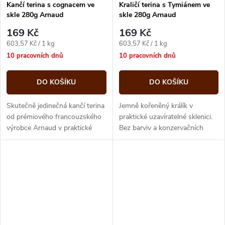
Kančí terina s cognacem ve
Kraličí terina s Tymiánem ve
skle 280g Arnaud
skle 280g Arnaud
169 Kč
169 Kč
Měrná
Měrná
603,57 Kč / 1 kg
603,57 Kč / 1 kg
cena:
cena:
10 pracovních dnů
10 pracovních dnů
DO KOŠÍKU
DO KOŠÍKU
Skutečně jedinečná kančí terina
Jemně kořeněný králík v
od prémiového francouzského
praktické uzavíratelné sklenici.
výrobce Arnaud v praktické
Bez barviv a konzervačních
uzavíratelné sklenici. Bohatá
látek.
chuť byla vylepšena přidáním...