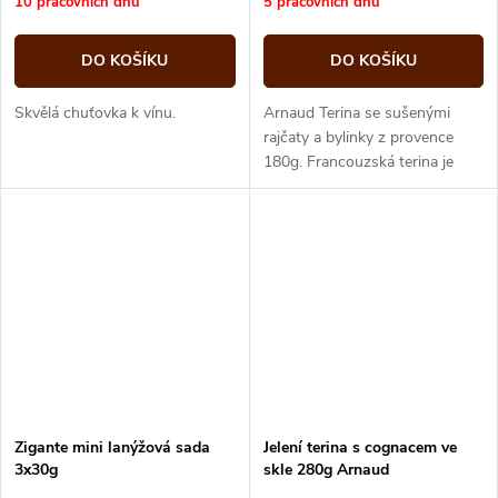
10 pracovních dnů
5 pracovních dnů
DO KOŠÍKU
DO KOŠÍKU
Skvělá chuťovka k vínu.
Arnaud Terina se sušenými
rajčaty a bylinky z provence
180g. Francouzská terina je
tradiční francouzská
hrubozrnná paštika. Připravuje
se z...
Zigante mini lanýžová sada
Jelení terina s cognacem ve
3x30g
skle 280g Arnaud