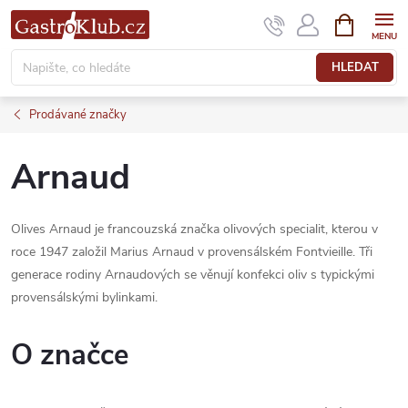
Přejít
NÁKUPNÍ
KOŠÍK
na
obsah
HLEDAT
Prodávané značky
Arnaud
Olives Arnaud je francouzská značka olivových specialit, kterou v
roce 1947 založil Marius Arnaud v provensálském Fontvieille. Tři
generace rodiny Arnaudových se věnují konfekci oliv s typickými
provensálskými bylinkami.
O značce