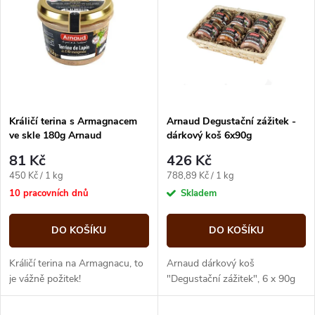
ý
Abecedně
e
p
n
i
í
s
p
Králičí terina s Armagnacem
Arnaud Degustační zážitek -
ve skle 180g Arnaud
dárkový koš 6x90g
p
r
81 Kč
426 Kč
r
Měrná
Měrná
450 Kč / 1 kg
788,89 Kč / 1 kg
o
cena:
cena:
10 pracovních dnů
Skladem
o
d
DO KOŠÍKU
DO KOŠÍKU
d
u
Králičí terina na Armagnacu, to
Arnaud dárkový koš
u
je vážně požitek!
"Degustační zážitek", 6 x 90g
k