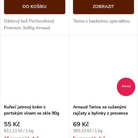
DO KOŠÍKU
ZOBRAZIT
Dárkový koš Pochoutkový
Terina s baskickou specialitou.
Premium 3x90g Arnaud
75 Kč
Kuřecí jatrový krém s
Arnaud Terina se sušenými
portským vínem ve skle 90g
rajčaty a bylinky z provence
Arnaud
180g
55 Kč
69 Kč
Měrná
Měrná
611,11 Kč / 1 kg
383,33 Kč / 1 kg
cena:
cena: