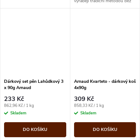
výrábějí tradiční metodou bez
přídavku barviv, konzervantů a
emulgátorů.
Dárkový set pěn Lahůdkový 3
Arnaud Kvarteto - dárkový koš
x 90g Arnaud
4x90g
233 Kč
309 Kč
Měrná
Měrná
862,96 Kč / 1 kg
858,33 Kč / 1 kg
cena:
cena:
Skladem
Skladem
DO KOŠÍKU
DO KOŠÍKU