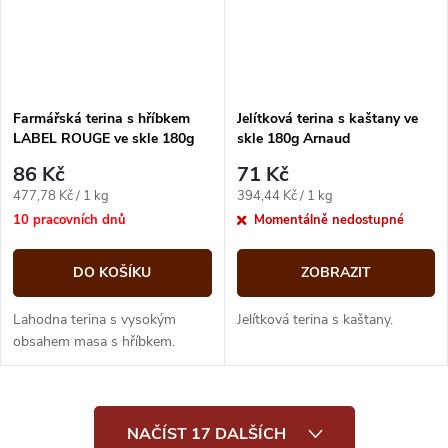
Farmářská terina s hříbkem
Jelítková terina s kaštany ve
LABEL ROUGE ve skle 180g
skle 180g Arnaud
Arnaud
86 Kč
71 Kč
Měrná
Měrná
477,78 Kč / 1 kg
394,44 Kč / 1 kg
cena:
cena:
10 pracovních dnů
Momentálně nedostupné
DO KOŠÍKU
ZOBRAZIT
Lahodna terina s vysokým
Jelítková terina s kaštany.
obsahem masa s hříbkem.
O
NAČÍST 17 DALŠÍCH