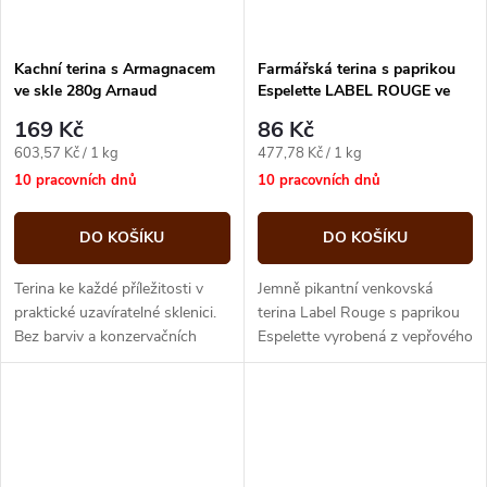
Kachní terina s Armagnacem
Farmářská terina s paprikou
ve skle 280g Arnaud
Espelette LABEL ROUGE ve
skle 180g Arnaud
169 Kč
86 Kč
Měrná
Měrná
603,57 Kč / 1 kg
477,78 Kč / 1 kg
cena:
cena:
10 pracovních dnů
10 pracovních dnů
DO KOŠÍKU
DO KOŠÍKU
Terina ke každé příležitosti v
Jemně pikantní venkovská
praktické uzavíratelné sklenici.
terina Label Rouge s paprikou
Bez barviv a konzervačních
Espelette vyrobená z vepřového
látek.
masa Label Rouge z Francie,
bez barviv, bez konzervantů,
bez...