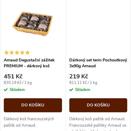
k
t
t
ů
ů
Arnaud Degustační zážitek
Dárkový set terin Pochoutkový
PREMIUM - dárkový koš
3x90g Arnaud
6x90g
451 Kč
219 Kč
Měrná
Měrná
835,19 Kč / 1 kg
811,11 Kč / 1 kg
cena:
cena:
Skladem
Skladem
DO KOŠÍKU
DO KOŠÍKU
Dárkový koš francouzských
Dárkový koš paštik od Arnaud.
paštik od Arnaud.
Francouzské paštiky Arnaud se