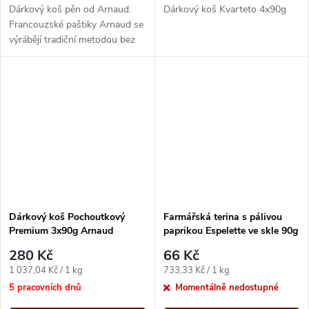
Dárkový koš pěn od Arnaud.
Dárkový koš Kvarteto 4x90g
Francouzské paštiky Arnaud se
výrábějí tradiční metodou bez
přídavku barviv, konzervantů a
emulgátorů.
Dárkový koš Pochoutkový
Farmářská terina s pálivou
Premium 3x90g Arnaud
paprikou Espelette ve skle 90g
Arnaud
280 Kč
66 Kč
Měrná
Měrná
1 037,04 Kč / 1 kg
733,33 Kč / 1 kg
cena:
cena:
5 pracovních dnů
Momentálně nedostupné