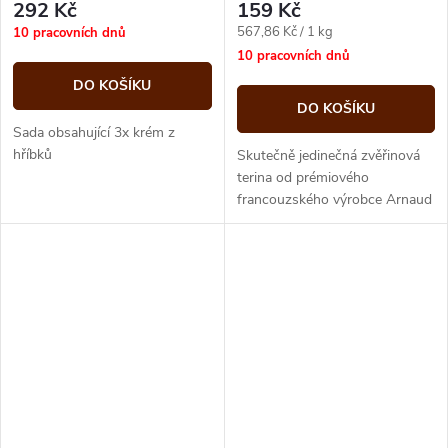
292 Kč
159 Kč
Měrná
567,86 Kč / 1 kg
10 pracovních dnů
cena:
10 pracovních dnů
DO KOŠÍKU
DO KOŠÍKU
Sada obsahující 3x krém z
hříbků
Skutečně jedinečná zvěřinová
terina od prémiového
francouzského výrobce Arnaud
v praktické uzavíratelné sklenici.
Bohatá chuť byla vylepšena...