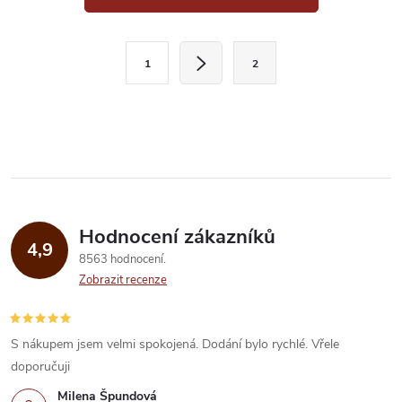
v
l
S
1
2
t
á
r
d
á
a
n
k
c
o
í
v
Hodnocení zákazníků
4,9
á
p
8563 hodnocení
n
Zobrazit recenze
r
í
v
S nákupem jsem velmi spokojená. Dodání bylo rychlé. Vřele
k
doporučuji
Milena Špundová