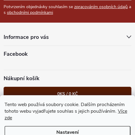
p
Potvrzením objednávky souhlasím se
zpracováním osobních údajů
a
s
obchodními podmínkami
a
t
Informace pro vás
í
Facebook
Nákupní košík
0
KS /
0 KČ
Tento web používá soubory cookie. Dalším procházením
Heureka.cz
Facebook
Instagram
Bonvolo - přidej se taky
tohoto webu vyjadřujete souhlas s jejich používáním.
Více
zde
Nastavení
Copyright 2026
GastroKlub.cz
. Všechna práva vyhrazena.
Upravit