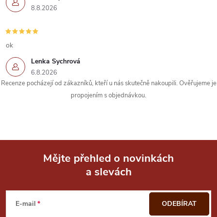
y
8.8.2026
v
ý
ok
p
Lenka Sychrová
6.8.2026
i
Recenze pocházejí od zákazníků, kteří u nás skutečně nakoupili. Ověřujeme je
s
propojením s objednávkou.
u
Mějte přehled o novinkách
a slevách
Z
á
E-mail
ODEBÍRAT