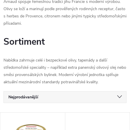
Arnaud spojuje řemeslnou tradici jihu Francie s moderní výrobou.
Olivy se loží a marinují podle prověřených rodinných receptur, často
s herbes de Provence, citronem nebo jinými typicky středomořskými
přísadami.
Sortiment
Nabídka zahrnuje celé i bezpeckové olivy, tapenády a další
středomořské speciality – například extra panenský olivový olej nebo
směsi provensálských bylinek. Moderní výrobní jednotka splňuje
aktuální mezinárodní standardy potravinářské kvality.
Ř
Nejprodávanější
a
Nejlevnější
V
Nejdražší
z