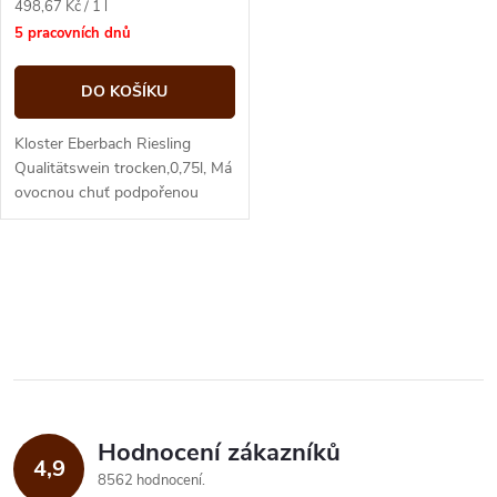
Měrná
498,67 Kč / 1 l
cena:
5 pracovních dnů
DO KOŠÍKU
Kloster Eberbach Riesling
Qualitätswein trocken,0,75l, Má
ovocnou chuť podpořenou
mírnou kořenitostí.
O
v
l
á
Hodnocení zákazníků
d
4,9
8562 hodnocení