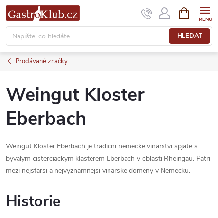
Přejít
NÁKUPNÍ
KOŠÍK
na
obsah
HLEDAT
Prodávané značky
Weingut Kloster
Eberbach
Weingut Kloster Eberbach je tradicni nemecke vinarstvi spjate s
byvalym cisterciackym klasterem Eberbach v oblasti Rheingau. Patri
mezi nejstarsi a nejvyznamnejsi vinarske domeny v Nemecku.
Historie