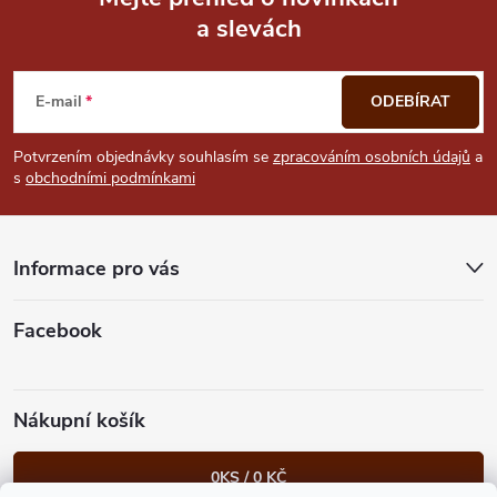
i
a slevách
Z
s
u
á
E-mail
ODEBÍRAT
p
Potvrzením objednávky souhlasím se
zpracováním osobních údajů
a
s
obchodními podmínkami
a
t
Informace pro vás
í
Facebook
Nákupní košík
0
KS /
0 KČ