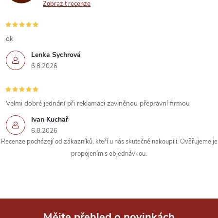
a
Zobrazit recenze
c
í
ok
Lenka Sychrová
p
6.8.2026
r
v
Velmi dobré jednání při reklamaci zaviněnou přepravní firmou
k
Ivan Kuchař
6.8.2026
y
Recenze pocházejí od zákazníků, kteří u nás skutečně nakoupili. Ověřujeme je
propojením s objednávkou.
v
ý
p
Mějte přehled o novinkách