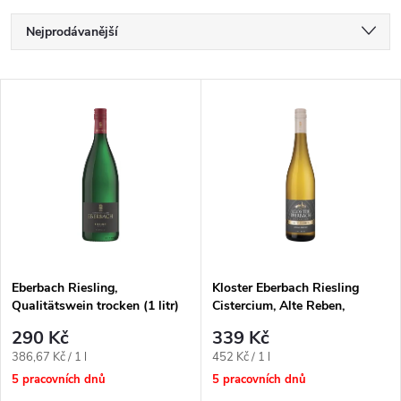
Ř
Nejprodávanější
a
Nejlevnější
V
Nejdražší
z
ý
Abecedně
e
p
n
i
í
s
p
Eberbach Riesling,
Kloster Eberbach Riesling
Qualitätswein trocken (1 litr)
Cistercium, Alte Reben,
p
Rheingau 0,75 l
r
290 Kč
339 Kč
r
Měrná
Měrná
386,67 Kč / 1 l
452 Kč / 1 l
o
cena:
cena:
5 pracovních dnů
5 pracovních dnů