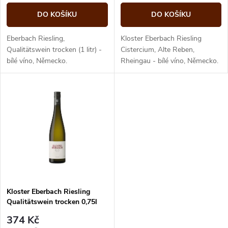
o
d
DO KOŠÍKU
DO KOŠÍKU
d
u
Eberbach Riesling,
Kloster Eberbach Riesling
u
Qualitätswein trocken (1 litr) -
Cistercium, Alte Reben,
bílé víno, Německo.
Rheingau - bílé víno, Německo.
k
k
t
t
ů
ů
Kloster Eberbach Riesling
Qualitätswein trocken 0,75l
374 Kč