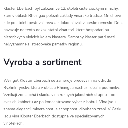
Klaster Eberbach byl zalozen ve 12. stoleti cisterciackymi mnichy,
kteri v oblasti Rheingau polozili zaklady vinarske tradice. Mnichove
zde po stoleti pestovali revu a zdokonalovali vinarske remeslo. Dnes
navazuje na tento odkaz statni vinarstvi, ktere hospodari na
historickych vinicich kolem klastera. Samotny klaster patri mezi
nejvyznamnejsi stredoveke pamatky regionu.
Vyroba a sortiment
Weingut Kloster Eberbach se zameruje predevsim na odrudu
Ryzlink rynsky, ktera v oblasti Rheingau nachazi idealni podminky.
Vznikaji zde suchá i sladka vina ruznych jakostnich stupnu - od
svezich kabinetu az po koncentrovane vyber z bobuli. Vina jsou
znama eleganci, mineralnosti a schopnosti dlouheho zrani. V Cesku
jsou vina Kloster Eberbach dostupna ve specializovanych
vinotekach.