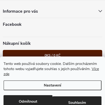
t
Informace pro vás
í
Facebook
Nákupní košík
0
KS /
0 KČ
Tento web používá soubory cookie. Dalším procházením
Heureka.cz
Facebook
Instagram
Bonvolo - přidej se taky
tohoto webu vyjadřujete souhlas s jejich používáním.
Více
zde
Nastavení
Copyright 2026
GastroKlub.cz
. Všechna práva vyhrazena.
Upravit
nastavení cookies
Vytvořil Shoptet Premium
Odmítnout
Souhlasím