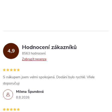
t
ideální pro...
O
t
ů
v
ů
l
á
Hodnocení zákazníků
d
4,9
8563 hodnocení
a
Zobrazit recenze
c
í
S nákupem jsem velmi spokojená. Dodání bylo rychlé. Vřele
doporučuji
p
Milena Špundová
r
8.8.2026
v