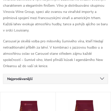
charakterem a elegantním finíšem. Víno je distribuováno skupinou
Vinovia Wine Group, speci aliz ovanou na vinařské importy a
prémiová spojení mezi francouzskými vinaři a americkým trhem.
Každá lahev evokuje atmosféru hudby, tance a pohýb ajícího se baru
v srdci Louisiany.
Carousel je skvělá volba pro milovníky šumivého vína, kteří hledají
netraditionalní příběh za lahví. V kombinaci s jazzovou hudbo u a
atmosférou oslav se Carousel stane středem zájmu každé
společností – šumivé víno, které přináší kúsek l egendárního New
Orleansu až do vaší sk lenice.
Ř
Nejprodávanější
a
Nejlevnější
V
Nejdražší
z
ý
Abecedně