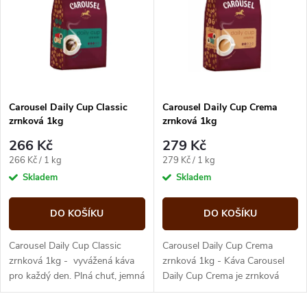
e
p
n
i
í
s
p
Carousel Daily Cup Classic
Carousel Daily Cup Crema
zrnková 1kg
zrnková 1kg
p
r
266 Kč
279 Kč
r
Měrná
Měrná
266 Kč / 1 kg
279 Kč / 1 kg
o
cena:
cena:
Skladem
Skladem
o
d
DO KOŠÍKU
DO KOŠÍKU
d
u
Carousel Daily Cup Classic
Carousel Daily Cup Crema
u
zrnková 1kg - vyvážená káva
zrnková 1kg - Káva Carousel
pro každý den. Plná chuť, jemná
Daily Cup Crema je zrnková
k
hořkost a příjemné aroma
káva s jemnou chutí, bohatou
k
ideální do kanceláře i...
cremou a vyváženým aroma,