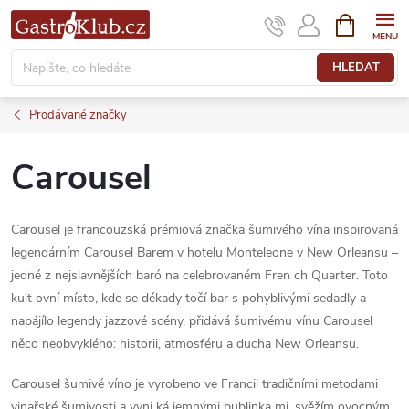
Přejít
NÁKUPNÍ
KOŠÍK
na
obsah
HLEDAT
Prodávané značky
Carousel
Carousel je francouzská prémiová značka šumivého vína inspirovaná
legendárním Carousel Barem v hotelu Monteleone v New Orleansu –
jedné z nejslavnějších baró na celebrovaném Fren ch Quarter. Toto
kult ovní místo, kde se dékady točí bar s pohyblivými sedadly a
napájílo legendy jazzové scény, přidává šumivému vínu Carousel
něco neobvyklého: historii, atmosféru a ducha New Orleansu.
Carousel šumivé víno je vyrobeno ve Francii tradičními metodami
vinařské šumivosti a vyni ká jemnými bublinka mi, svěžím ovocným