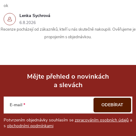
k
ok
Lenka Sychrová
y
6.8.2026
Recenze pocházejí od zákazníků, kteří u nás skutečně nakoupili. Ověřujeme je
v
propojením s objednávkou.
ý
p
i
Mějte přehled o novinkách
s
a slevách
Z
u
á
E-mail
ODEBÍRAT
p
Potvrzením objednávky souhlasím se
zpracováním osobních údajů
a
s
obchodními podmínkami
a