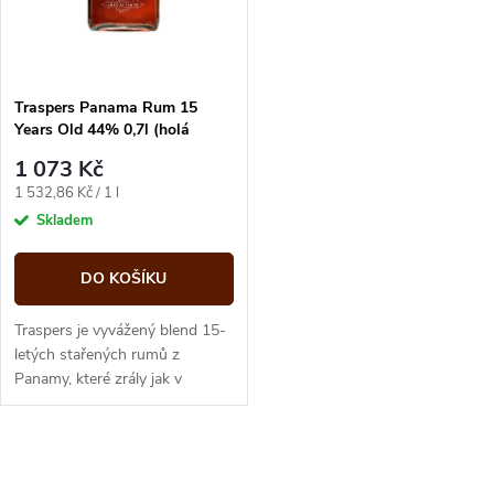
n
i
í
s
p
Traspers Panama Rum 15
Years Old 44% 0,7l (holá
p
láhev)
r
1 073 Kč
r
Měrná
1 532,86 Kč / 1 l
o
cena:
Skladem
o
d
DO KOŠÍKU
d
u
Traspers je vyvážený blend 15-
u
letých stařených rumů z
Panamy, které zrály jak v
k
nových sudech z amerického
k
bílého dubu, tak v sudech po
t
bourbonu...
O
t