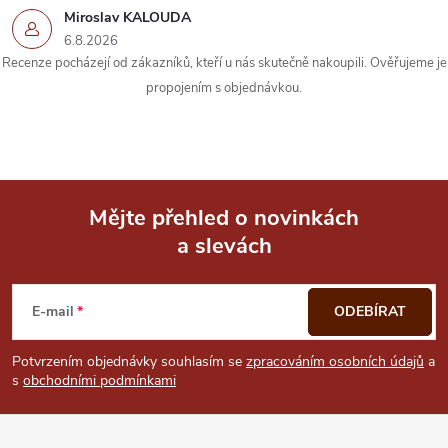
y
Miroslav KALOUDA
v
6.8.2026
Recenze pocházejí od zákazníků, kteří u nás skutečně nakoupili. Ověřujeme je
ý
propojením s objednávkou.
p
i
s
Mějte přehled o novinkách
u
a slevách
Z
á
E-mail
ODEBÍRAT
p
Potvrzením objednávky souhlasím se
zpracováním osobních údajů
a
s
obchodními podmínkami
a