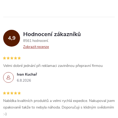
ů
v
ů
l
á
Hodnocení zákazníků
d
4,9
8561 hodnocení
a
Zobrazit recenze
c
í
Velmi dobré jednání při reklamaci zaviněnou přepravní firmou
Ivan Kuchař
p
6.8.2026
r
v
Nabídka kvalitních produktů a velmi rychlá expedice. Nakupoval jsem
k
opakovaně takže to nebyla náhoda. Doporučuji s klidným svědomím
:-)