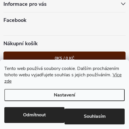
t
Informace pro vás
í
Facebook
Nákupní košík
0
KS /
0 KČ
Tento web používá soubory cookie. Dalším procházením
Heureka.cz
Facebook
Instagram
Bonvolo - přidej se taky
tohoto webu vyjadřujete souhlas s jejich používáním.
Více
zde
Nastavení
Copyright 2026
GastroKlub.cz
. Všechna práva vyhrazena.
Upravit
nastavení cookies
Vytvořil Shoptet Premium
Odmítnout
Souhlasím