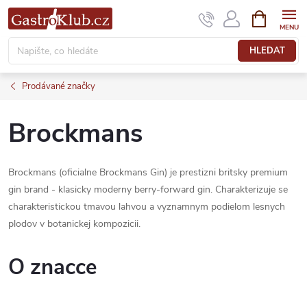
Přejít
NÁKUPNÍ
KOŠÍK
na
obsah
HLEDAT
Prodávané značky
Brockmans
Brockmans (oficialne Brockmans Gin) je prestizni britsky premium
gin brand - klasicky moderny berry-forward gin. Charakterizuje se
charakteristickou tmavou lahvou a vyznamnym podielom lesnych
plodov v botanickej kompozicii.
O znacce