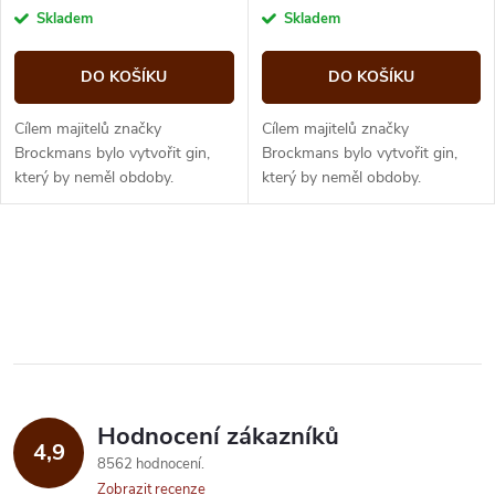
r
o
cena:
cena:
Skladem
Skladem
o
d
DO KOŠÍKU
DO KOŠÍKU
d
u
Cílem majitelů značky
Cílem majitelů značky
u
Brockmans bylo vytvořit gin,
Brockmans bylo vytvořit gin,
který by neměl obdoby.
který by neměl obdoby.
k
Vybrané rostlinné ingredience
Vybrané rostlinné ingredience
k
se mnoho hodin macerují v
se mnoho hodin macerují v
t
čistém destilátu,...
čistém destilátu,...
O
t
ů
v
ů
l
á
Hodnocení zákazníků
d
4,9
8562 hodnocení
a
Zobrazit recenze