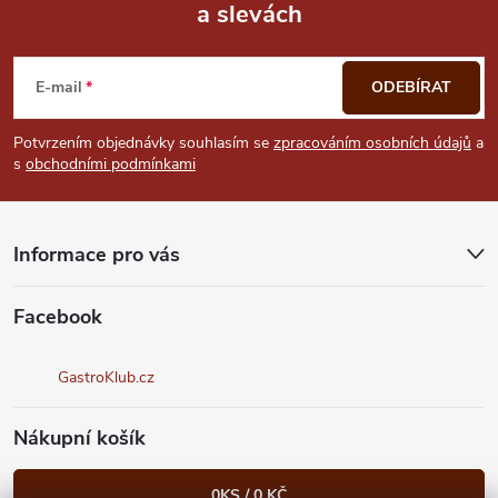
a slevách
Z
s
u
á
E-mail
ODEBÍRAT
p
Potvrzením objednávky souhlasím se
zpracováním osobních údajů
a
s
obchodními podmínkami
a
t
Informace pro vás
í
Facebook
GastroKlub.cz
Nákupní košík
0
KS /
0 KČ