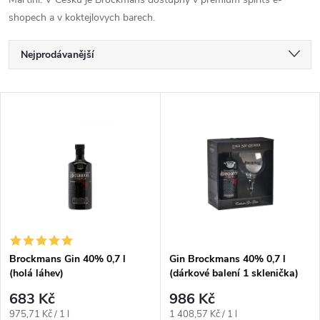
shopech a v koktejlovych barech.
Ř
Nejprodávanější
a
Nejlevnější
V
Nejdražší
z
ý
Abecedně
e
p
n
i
í
s
p
Brockmans Gin 40% 0,7 l
Gin Brockmans 40% 0,7 l
(holá láhev)
(dárkové balení 1 sklenička)
p
r
683 Kč
986 Kč
Měrná
Měrná
975,71 Kč / 1 l
1 408,57 Kč / 1 l