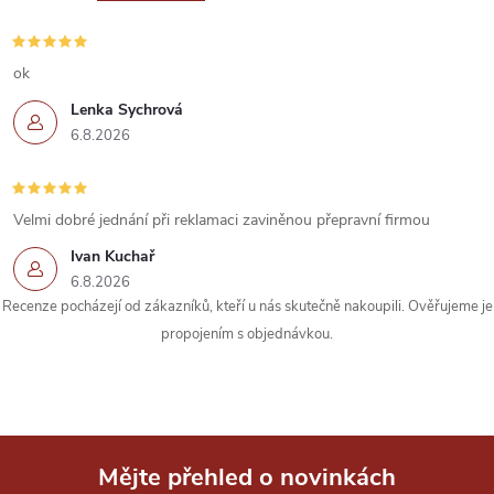
c
í
ok
Lenka Sychrová
p
6.8.2026
r
v
Velmi dobré jednání při reklamaci zaviněnou přepravní firmou
k
Ivan Kuchař
6.8.2026
y
Recenze pocházejí od zákazníků, kteří u nás skutečně nakoupili. Ověřujeme je
propojením s objednávkou.
v
ý
p
i
Mějte přehled o novinkách