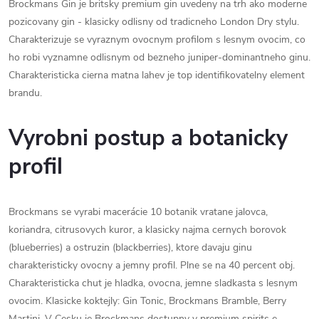
Brockmans Gin je britsky premium gin uvedeny na trh ako moderne
pozicovany gin - klasicky odlisny od tradicneho London Dry stylu.
Charakterizuje se vyraznym ovocnym profilom s lesnym ovocim, co
ho robi vyznamne odlisnym od bezneho juniper-dominantneho ginu.
Charakteristicka cierna matna lahev je top identifikovatelny element
brandu.
Vyrobni postup a botanicky
profil
Brockmans se vyrabi macerácie 10 botanik vratane jalovca,
koriandra, citrusovych kuror, a klasicky najmа cernych borovok
(blueberries) a ostruzin (blackberries), ktore davaju ginu
charakteristicky ovocny a jemny profil. Plne se na 40 percent obj.
Charakteristicka chut je hladka, ovocna, jemne sladkasta s lesnym
ovocim. Klasicke koktejly: Gin Tonic, Brockmans Bramble, Berry
Martini. V Cesku je Brockmans dostupny v premium spirits e-