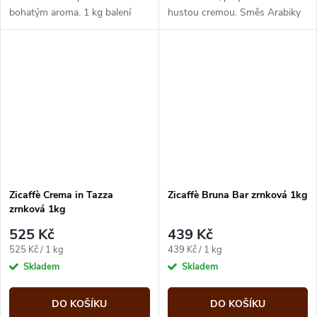
bohatým aroma. 1 kg balení
hustou cremou. Směs Arabiky
ideální pro domácí i
a Robusty je ideální pro domácí
profesionální použití.
i profesionální kávovary.
Zicaffè Crema in Tazza
Zicaffè Bruna Bar zrnková 1kg
zrnková 1kg
525 Kč
439 Kč
Měrná
Měrná
525 Kč / 1 kg
439 Kč / 1 kg
cena:
cena:
Skladem
Skladem
DO KOŠÍKU
DO KOŠÍKU