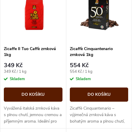
ý
e
p
n
i
í
s
p
Zicaffe Il Tuo Caffè zrnková
Zicaffè Cinquantenario
1kg
zrnková 1kg
p
r
349 Kč
554 Kč
r
Měrná
Měrná
349 Kč / 1 kg
554 Kč / 1 kg
o
cena:
cena:
Skladem
Skladem
o
d
DO KOŠÍKU
DO KOŠÍKU
d
u
Vyvážená italská zrnková káva
Zicaffè Cinquantenario –
u
s plnou chutí, jemnou cremou a
výjimečná zrnková káva s
příjemným aroma. Ideální pro
bohatým aroma a plnou chutí,
k
každodenní espresso i mléčné
ideální pro espresso i další