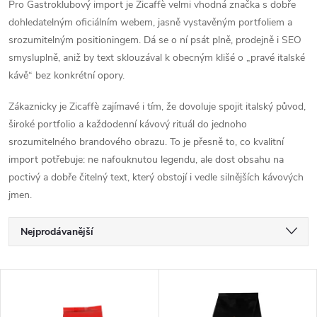
Pro Gastroklubový import je Zicaffè velmi vhodná značka s dobře
dohledatelným oficiálním webem, jasně vystavěným portfoliem a
srozumitelným positioningem. Dá se o ní psát plně, prodejně i SEO
smysluplně, aniž by text sklouzával k obecným klišé o „pravé italské
kávě“ bez konkrétní opory.
Zákaznicky je Zicaffè zajímavé i tím, že dovoluje spojit italský původ,
široké portfolio a každodenní kávový rituál do jednoho
srozumitelného brandového obrazu. To je přesně to, co kvalitní
import potřebuje: ne nafouknutou legendu, ale dost obsahu na
poctivý a dobře čitelný text, který obstojí i vedle silnějších kávových
jmen.
Ř
Nejprodávanější
a
Nejlevnější
V
Nejdražší
z
Abecedně