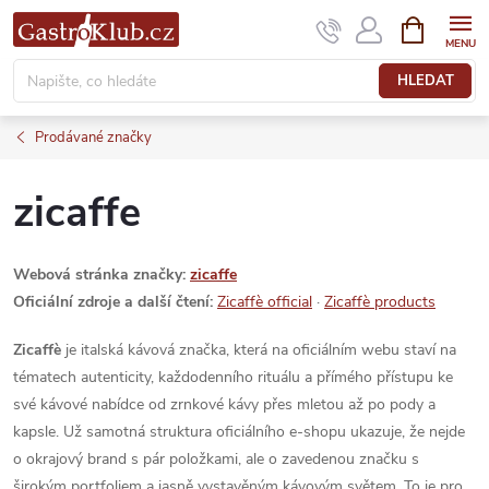
Přejít
NÁKUPNÍ
KOŠÍK
na
obsah
HLEDAT
Prodávané značky
zicaffe
Webová stránka značky:
zicaffe
Oficiální zdroje a další čtení:
Zicaffè official
·
Zicaffè products
Zicaffè
je italská kávová značka, která na oficiálním webu staví na
tématech autenticity, každodenního rituálu a přímého přístupu ke
své kávové nabídce od zrnkové kávy přes mletou až po pody a
kapsle. Už samotná struktura oficiálního e-shopu ukazuje, že nejde
o okrajový brand s pár položkami, ale o zavedenou značku s
širokým portfoliem a jasně vystavěným kávovým světem. To je pro