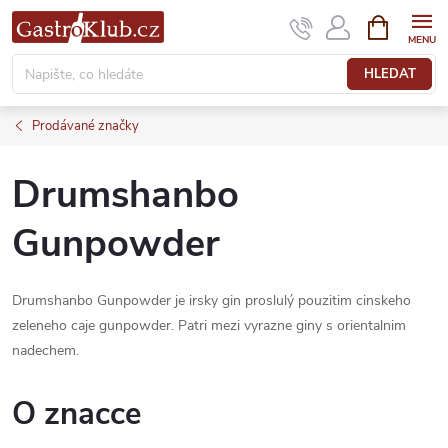
Přejít
NÁKUPNÍ
KOŠÍK
na
obsah
HLEDAT
Prodávané značky
Drumshanbo
Gunpowder
Drumshanbo Gunpowder je irsky gin proslulý pouzitim cinskeho
zeleneho caje gunpowder. Patri mezi vyrazne giny s orientalnim
nadechem.
O znacce