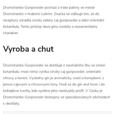
Drumshanbo Gunpowder pochazi z irske palirny ve meste
Drumshanbo v hrabstvi Leitrim. Znacka se odlisuje tim, ze do
receptury zaradila cinsky zeleny caj gunpowder a dalsi orientalni
botanikaly. Tento pristup dava ginu osobity a nezamenitelny
charakter.
Vyroba a chut
Drumshanbo Gunpowder se destiluje z neutralniho lihu se smesi
botanikalu, mezi nimiz vynika cinsky caj gunpowder, orientalni
citrusy a koreni. Vysledny gin je aromaticky, svezi a komplexni, s
jemne cajovymi a citrusovymi tony. Hodi se do gin and tonic i do
koktejlove tvorby, kde vynikne jeho neobvykly profil. V Cesku je
Drumshanbo Gunpowder dostupny ve specializovanych obchodech
s destilaty.