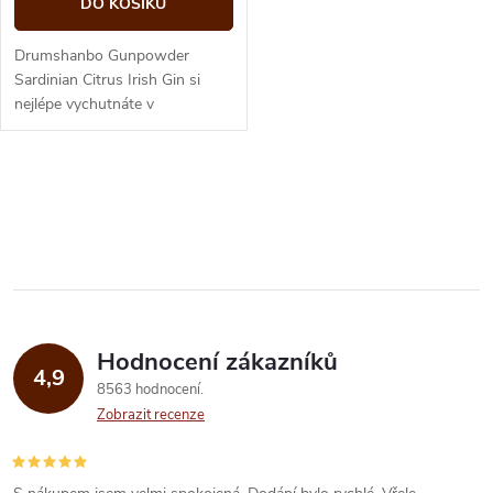
d
DO KOŠÍKU
d
u
Drumshanbo Gunpowder
u
Sardinian Citrus Irish Gin si
nejlépe vychutnáte v
k
osvěžujícím koktejlu nebo
k
samostatně s velkorysým
t
klínem čerstvého...
O
t
ů
v
ů
l
á
Hodnocení zákazníků
d
4,9
8563 hodnocení
a
Zobrazit recenze
c