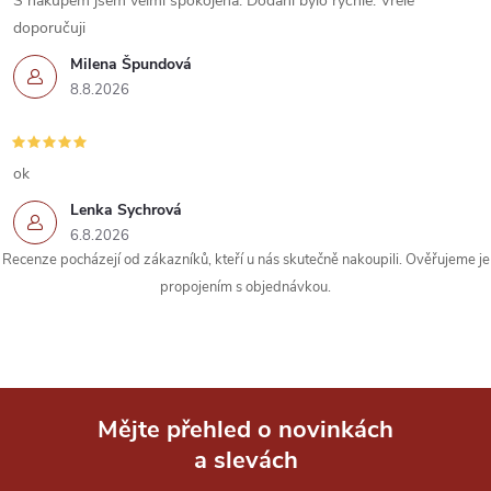
í
S nákupem jsem velmi spokojená. Dodání bylo rychlé. Vřele
doporučuji
p
Milena Špundová
r
8.8.2026
v
k
ok
Lenka Sychrová
y
6.8.2026
Recenze pocházejí od zákazníků, kteří u nás skutečně nakoupili. Ověřujeme je
v
propojením s objednávkou.
ý
p
i
Mějte přehled o novinkách
s
a slevách
Z