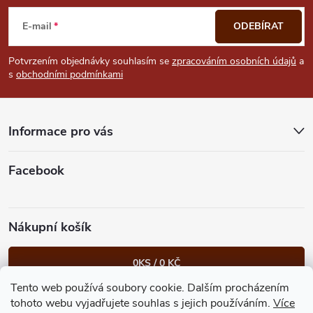
u
á
E-mail
ODEBÍRAT
p
Potvrzením objednávky souhlasím se
zpracováním osobních údajů
a
s
obchodními podmínkami
a
t
Informace pro vás
í
Facebook
Nákupní košík
0
KS /
0 KČ
Tento web používá soubory cookie. Dalším procházením
Heureka.cz
Facebook
Instagram
Bonvolo - přidej se taky
tohoto webu vyjadřujete souhlas s jejich používáním.
Více