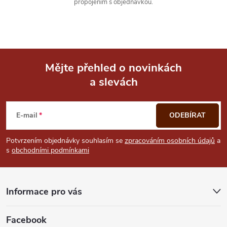
propojením s objednávkou.
ý
p
i
Mějte přehled o novinkách
s
a slevách
Z
u
á
E-mail
ODEBÍRAT
p
Potvrzením objednávky souhlasím se
zpracováním osobních údajů
a
s
obchodními podmínkami
a
t
Informace pro vás
í
Facebook