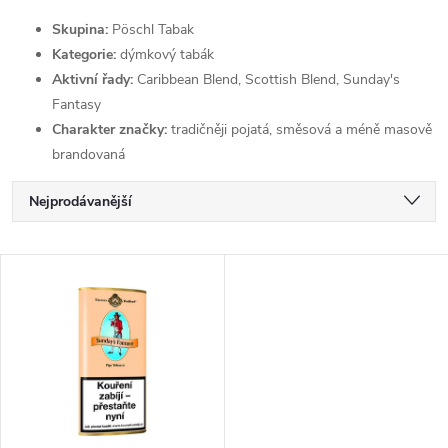
Skupina:
Pöschl Tabak
Kategorie:
dýmkový tabák
Aktivní řady:
Caribbean Blend, Scottish Blend, Sunday's
Fantasy
Charakter značky:
tradičněji pojatá, směsová a méně masově
brandovaná
Ř
Nejprodávanější
a
Nejlevnější
V
Nejdražší
z
ý
Abecedně
e
p
n
i