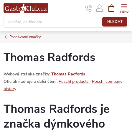
Přejít
NÁKUPNÍ
KOŠÍK
na
obsah
HLEDAT
Prodávané značky
Thomas Radfords
Webová stránka značky:
Thomas Radfords
Oficiální zdroje a další čtení:
Pöschl products
·
Pöschl company
history
Thomas Radfords je
značka dýmkového