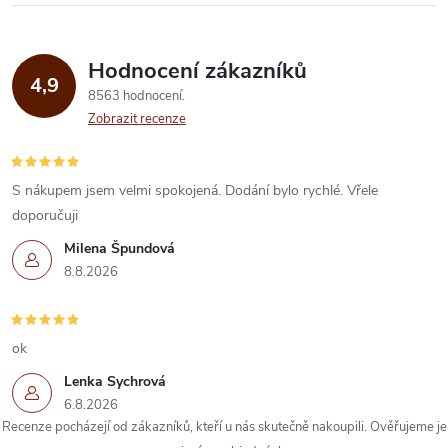
l
á
Hodnocení zákazníků
d
4,9
8563 hodnocení
a
Zobrazit recenze
c
í
S nákupem jsem velmi spokojená. Dodání bylo rychlé. Vřele
doporučuji
p
Milena Špundová
r
8.8.2026
v
k
ok
Lenka Sychrová
y
6.8.2026
Recenze pocházejí od zákazníků, kteří u nás skutečně nakoupili. Ověřujeme je
v