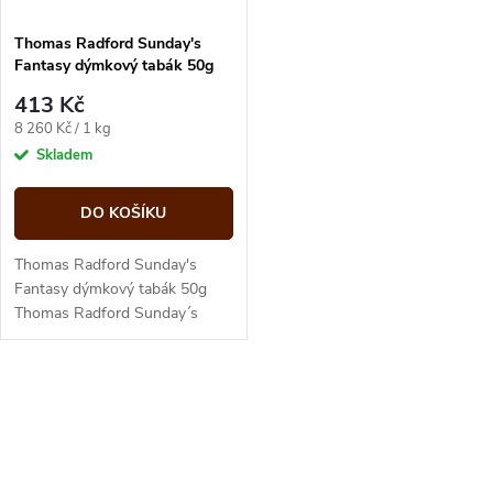
í
s
p
Thomas Radford Sunday's
Fantasy dýmkový tabák 50g
p
r
413 Kč
r
Měrná
8 260 Kč / 1 kg
o
cena:
Skladem
o
d
DO KOŠÍKU
d
u
Thomas Radford Sunday's
u
Fantasy dýmkový tabák 50g
Thomas Radford Sunday´s
k
Fantasy je velmi kvalitní směs
k
ručně tříděných virginských
t
tabáků a...
O
t
ů
v
ů