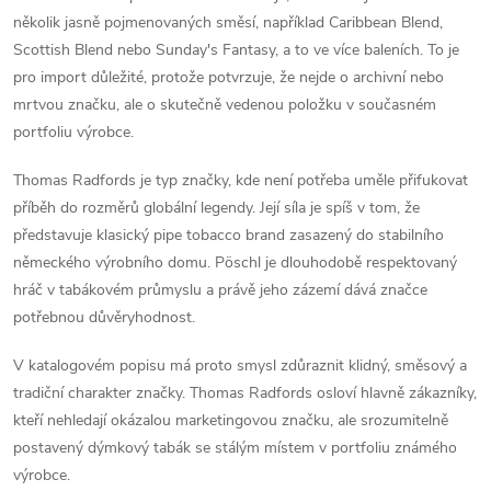
několik jasně pojmenovaných směsí, například Caribbean Blend,
Scottish Blend nebo Sunday's Fantasy, a to ve více baleních. To je
pro import důležité, protože potvrzuje, že nejde o archivní nebo
mrtvou značku, ale o skutečně vedenou položku v současném
portfoliu výrobce.
Thomas Radfords je typ značky, kde není potřeba uměle přifukovat
příběh do rozměrů globální legendy. Její síla je spíš v tom, že
představuje klasický pipe tobacco brand zasazený do stabilního
německého výrobního domu. Pöschl je dlouhodobě respektovaný
hráč v tabákovém průmyslu a právě jeho zázemí dává značce
potřebnou důvěryhodnost.
V katalogovém popisu má proto smysl zdůraznit klidný, směsový a
tradiční charakter značky. Thomas Radfords osloví hlavně zákazníky,
kteří nehledají okázalou marketingovou značku, ale srozumitelně
postavený dýmkový tabák se stálým místem v portfoliu známého
výrobce.