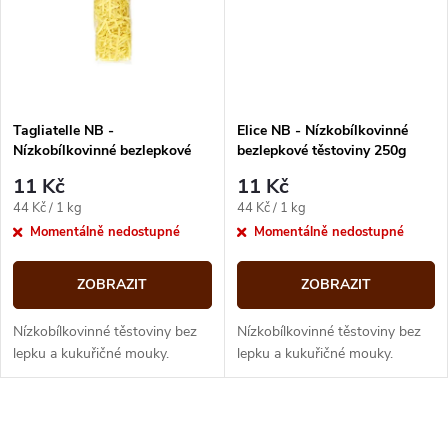
ů
ů
Tagliatelle NB -
Elice NB - Nízkobílkovinné
Nízkobílkovinné bezlepkové
bezlepkové těstoviny 250g
těstoviny 250g Gutini
Gutini minimální trvanlivost
11 Kč
11 Kč
minimální trvanlivost do 9/25
do 9/25
Měrná
Měrná
44 Kč / 1 kg
44 Kč / 1 kg
cena:
cena:
Momentálně nedostupné
Momentálně nedostupné
ZOBRAZIT
ZOBRAZIT
Nízkobílkovinné těstoviny bez
Nízkobílkovinné těstoviny bez
lepku a kukuřičné mouky.
lepku a kukuřičné mouky.
O