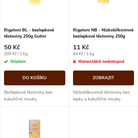
n
i
í
s
p
Rigatoni BL - bezlepkové
Rigatoni NB - Nízkobílkovinné
těstoviny 250g Gutini
bezlepkové těstoviny 250g
p
Gutini minimální trvanlivost
r
50 Kč
11 Kč
do 9/25
r
Měrná
Měrná
200 Kč / 1 kg
44 Kč / 1 kg
o
cena:
cena:
Skladem
Momentálně nedostupné
o
d
DO KOŠÍKU
ZOBRAZIT
d
u
Bezlepkové těstoviny bez
Nízkobílkovinné těstoviny bez
u
kukuřičné mouky.
lepku a kukuřičné mouky.
k
k
t
t