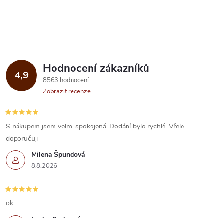
v
l
á
Hodnocení zákazníků
d
4,9
8563 hodnocení
a
Zobrazit recenze
c
í
S nákupem jsem velmi spokojená. Dodání bylo rychlé. Vřele
doporučuji
p
Milena Špundová
r
8.8.2026
v
k
ok