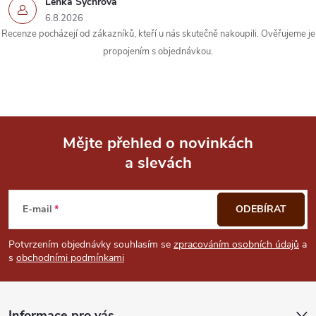
Lenka Sychrová
y
6.8.2026
Recenze pocházejí od zákazníků, kteří u nás skutečně nakoupili. Ověřujeme je
v
propojením s objednávkou.
ý
p
i
Mějte přehled o novinkách
s
a slevách
Z
u
á
E-mail
ODEBÍRAT
p
Potvrzením objednávky souhlasím se
zpracováním osobních údajů
a
s
obchodními podmínkami
a
Informace pro vás