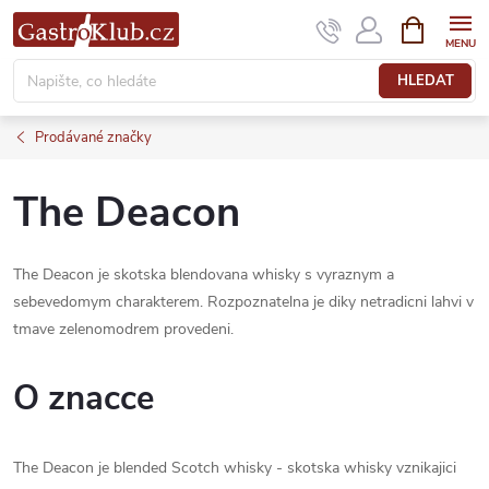
Přejít
NÁKUPNÍ
KOŠÍK
na
obsah
HLEDAT
Prodávané značky
The Deacon
The Deacon je skotska blendovana whisky s vyraznym a
sebevedomym charakterem. Rozpoznatelna je diky netradicni lahvi v
tmave zelenomodrem provedeni.
O znacce
The Deacon je blended Scotch whisky - skotska whisky vznikajici