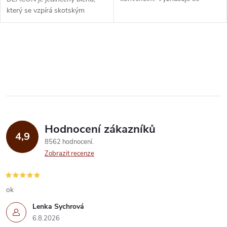
u
výrazným a komplexním
který se vzpírá skotským
k
chuťovým profilem, který
konvencím. Vyznačuje se
k
probudí všechny vaše...
výrazným a komplexním
t
chuťovým profilem,...
O
t
ů
v
ů
l
á
Hodnocení zákazníků
d
4,9
8562 hodnocení
a
Zobrazit recenze
c
í
ok
Lenka Sychrová
p
6.8.2026