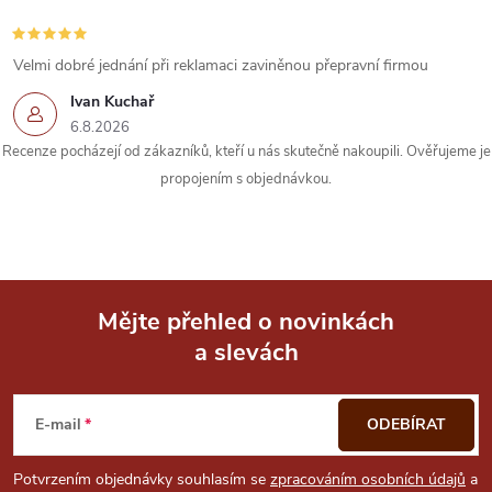
r
v
Velmi dobré jednání při reklamaci zaviněnou přepravní firmou
k
Ivan Kuchař
6.8.2026
y
Recenze pocházejí od zákazníků, kteří u nás skutečně nakoupili. Ověřujeme je
propojením s objednávkou.
v
ý
p
i
Mějte přehled o novinkách
a slevách
Z
s
u
á
E-mail
ODEBÍRAT
p
Potvrzením objednávky souhlasím se
zpracováním osobních údajů
a