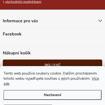
s
obchodními podmínkami
a
t
Informace pro vás
í
Facebook
Nákupní košík
0
KS /
0 KČ
Tento web používá soubory cookie. Dalším procházením
Heureka.cz
Facebook
Instagram
Bonvolo - přidej se taky
tohoto webu vyjadřujete souhlas s jejich používáním.
Více
zde
Nastavení
Copyright 2026
GastroKlub.cz
. Všechna práva vyhrazena.
Upravit
nastavení cookies