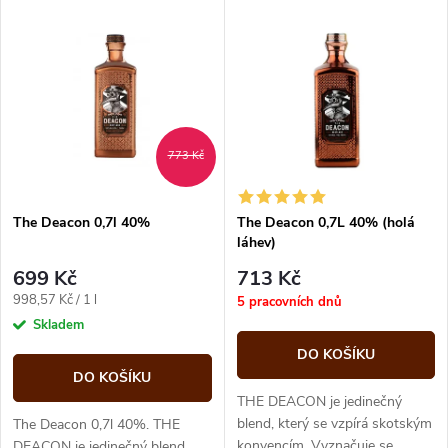
V
Nejdražší
z
ý
Abecedně
e
p
n
i
773 Kč
í
s
p
The Deacon 0,7l 40%
The Deacon 0,7L 40% (holá
láhev)
p
r
699 Kč
713 Kč
r
Měrná
998,57 Kč / 1 l
5 pracovních dnů
o
cena:
Skladem
o
DO KOŠÍKU
d
DO KOŠÍKU
d
THE DEACON je jedinečný
u
blend, který se vzpírá skotským
The Deacon 0,7l 40%. THE
konvencím. Vyznačuje se
DEACON je jedinečný blend,