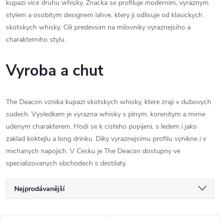
kupazi vice druhu whisky. Znacka se profiluje modernim, vyraznym
stylem a osobitym designem lahve, ktery ji odlisuje od klasickych
skotskych whisky. Cili predevsim na milovniky vyraznejsiho a
charakterniho stylu.
Vyroba a chut
The Deacon vznika kupazi skotskych whisky, ktere zraji v dubovych
sudech. Vysledkem je vyrazna whisky s plnym, korenitym a mirne
udenym charakterem. Hodi se k cisteho popijeni, s ledem i jako
zaklad koktejlu a long drinku. Diky vyraznejsimu profilu vynikne i v
michanych napojich. V Cesku je The Deacon dostupny ve
specializovanych obchodech s destilaty.
Ř
Nejprodávanější
a
Nejlevnější