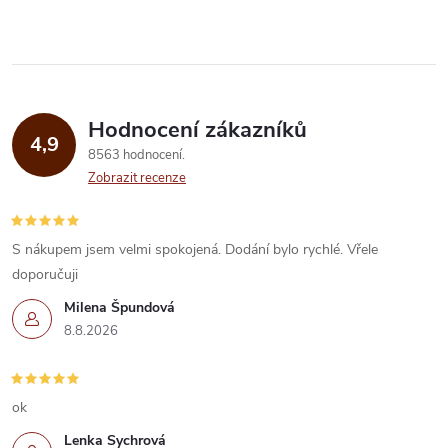
ů
v
ů
l
á
Hodnocení zákazníků
d
4,9
8563 hodnocení
a
Zobrazit recenze
c
í
S nákupem jsem velmi spokojená. Dodání bylo rychlé. Vřele
doporučuji
p
Milena Špundová
r
8.8.2026
v
k
ok
Lenka Sychrová