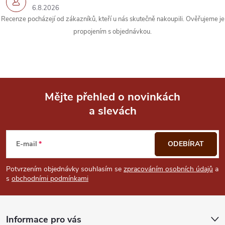
y
6.8.2026
Recenze pocházejí od zákazníků, kteří u nás skutečně nakoupili. Ověřujeme je
v
propojením s objednávkou.
ý
p
i
Mějte přehled o novinkách
s
a slevách
Z
u
á
E-mail
ODEBÍRAT
p
Potvrzením objednávky souhlasím se
zpracováním osobních údajů
a
s
obchodními podmínkami
a
t
Informace pro vás