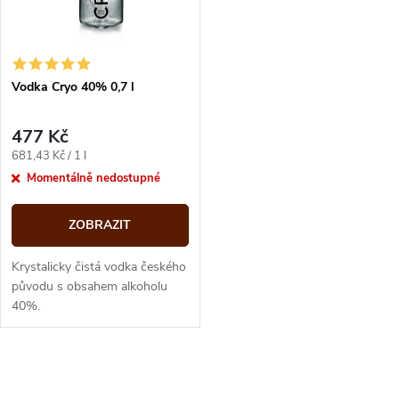
n
i
í
s
p
Vodka Cryo 40% 0,7 l
p
r
477 Kč
r
Měrná
681,43 Kč / 1 l
o
cena:
Momentálně nedostupné
o
d
ZOBRAZIT
d
u
Krystalicky čistá vodka českého
u
původu s obsahem alkoholu
40%.
k
k
t
O
t