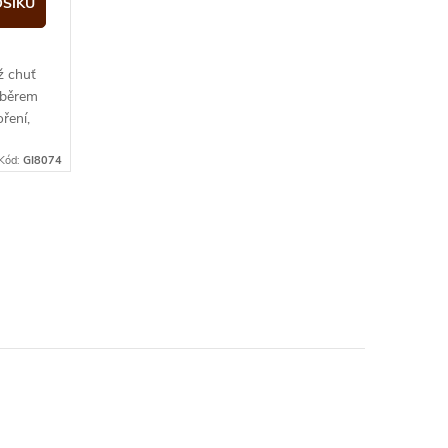
OŠÍKU
ž chuť
ýběrem
oření,
Kód:
GI8074