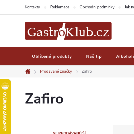
Přejít
Kontakty
Reklamace
Obchodní podmínky
Jak 
na
obsah
Oblíbené produkty
Náš tip
Alkohol
Prodávané značky
Zafiro
Domů
Zafiro
Ř
NEJPRODÁVANĚJŠÍ