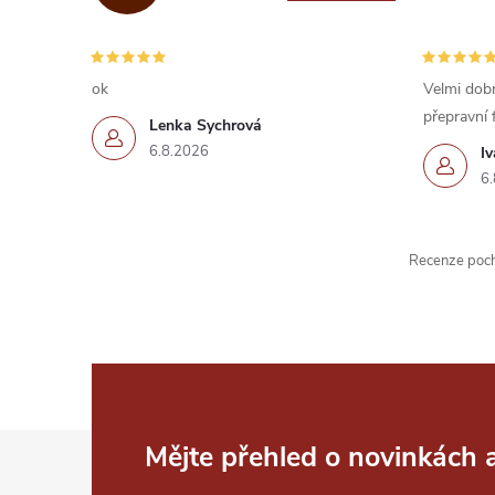
c
í
ok
Velmi dobr
přepravní 
p
Lenka Sychrová
6.8.2026
I
r
6.
v
k
Recenze pochá
y
v
ý
p
Z
Mějte přehled o novinkách
i