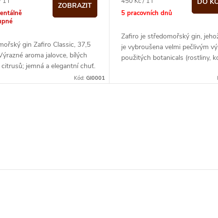
Měrná
 1 l
450 Kč / 1 l
DO K
ZOBRAZIT
cena:
entálně
5 pracovních dnů
upné
Zafiro je středomořský gin, jeho
ořský gin Zafiro Classic, 37,5
je vybroušena velmi pečlivým v
 Výrazné aroma jalovce, bílých
použitých botanicals (rostliny, k
 citrusů; jemná a elegantní chuť.
ovoce). Má velmi intenzivní...
Kód:
GI0001