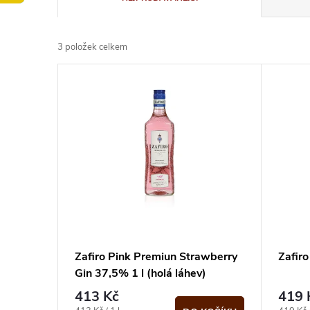
a
3
položek celkem
z
V
e
ý
n
p
í
i
p
s
r
p
Zafiro Pink Premiun Strawberry
Zafiro
o
Gin 37,5% 1 l (holá láhev)
r
413 Kč
419 
d