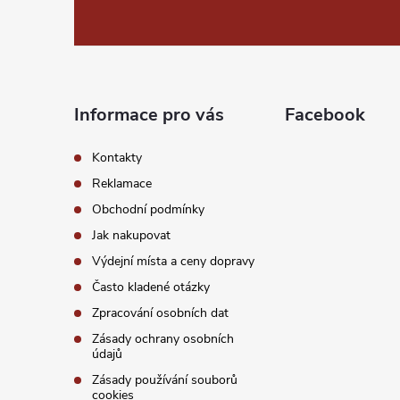
á
s
p
u
a
Informace pro vás
Facebook
t
Kontakty
í
Reklamace
Obchodní podmínky
Jak nakupovat
Výdejní místa a ceny dopravy
Často kladené otázky
Zpracování osobních dat
Zásady ochrany osobních
údajů
Zásady používání souborů
cookies