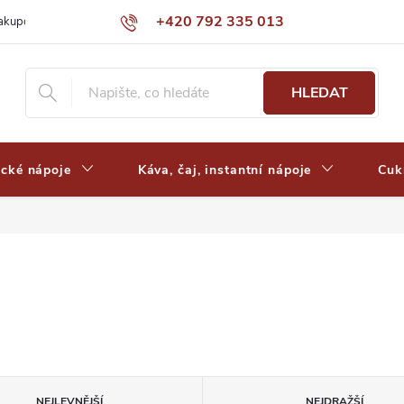
+420 792 335 013
nakupovat
Výdejní místa a ceny dopravy
Často kladené otázky
HLEDAT
ické nápoje
Káva, čaj, instantní nápoje
Cuk
NEJLEVNĚJŠÍ
NEJDRAŽŠÍ