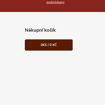
podmínkami
Nákupní košík
0
KS /
0 KČ