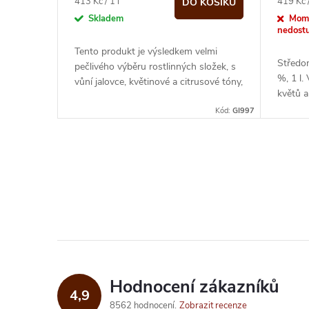
o
Měrná
Měrná
413 Kč / 1 l
419 Kč /
DO KOŠÍKU
cena:
cena:
Skladem
Mom
u
nedost
d
Tento produkt je výsledkem velmi
k
Středom
pečlivého výběru rostlinných složek, s
u
%, 1 l.
vůní jalovce, květinové a citrusové tóny,
t
květů a
jako je citron. Další přísadou...
k
Kód:
GI997
ů
t
O
ů
v
l
á
d
Hodnocení zákazníků
4,9
a
8562 hodnocení
Zobrazit recenze