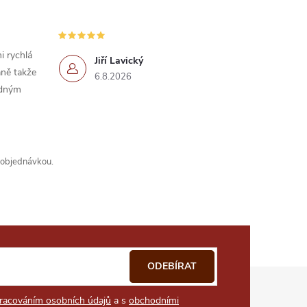
i rychlá
Jiří Lavický
ně takže
6.8.2026
idným
s objednávkou.
ODEBÍRAT
racováním osobních údajů
a s
obchodními