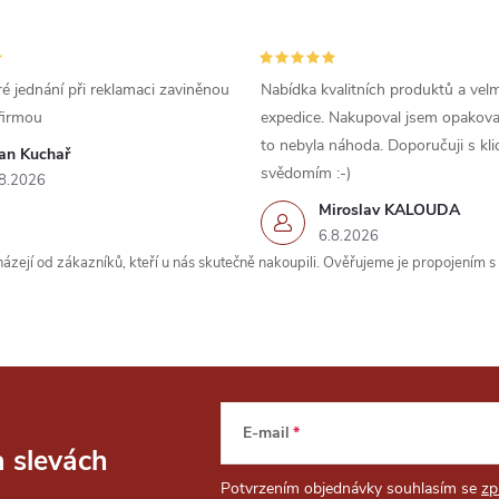
é jednání při reklamaci zaviněnou
Nabídka kvalitních produktů a velm
firmou
expedice. Nakupoval jsem opakova
to nebyla náhoda. Doporučuji s kl
van Kuchař
svědomím :-)
8.2026
Miroslav KALOUDA
6.8.2026
zejí od zákazníků, kteří u nás skutečně nakoupili. Ověřujeme je propojením 
E-mail
a slevách
Potvrzením objednávky souhlasím se
zp