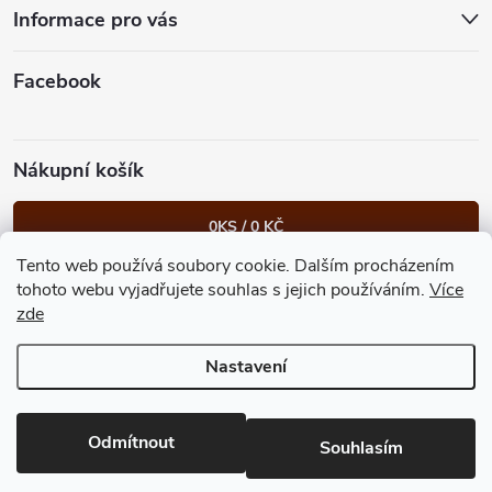
t
Informace pro vás
í
Facebook
Nákupní košík
0
KS /
0 KČ
Tento web používá soubory cookie. Dalším procházením
Heureka.cz
Facebook
Instagram
Bonvolo - přidej se taky
tohoto webu vyjadřujete souhlas s jejich používáním.
Více
zde
Nastavení
Copyright 2026
GastroKlub.cz
. Všechna práva vyhrazena.
Upravit
nastavení cookies
Vytvořil Shoptet Premium
Odmítnout
Souhlasím