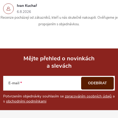
k
Ivan Kuchař
6.8.2026
y
Recenze pocházejí od zákazníků, kteří u nás skutečně nakoupili. Ověřujeme je
propojením s objednávkou.
v
ý
p
i
Mějte přehled o novinkách
a slevách
Z
s
u
á
E-mail
ODEBÍRAT
p
Potvrzením objednávky souhlasím se
zpracováním osobních údajů
a
s
obchodními podmínkami
a