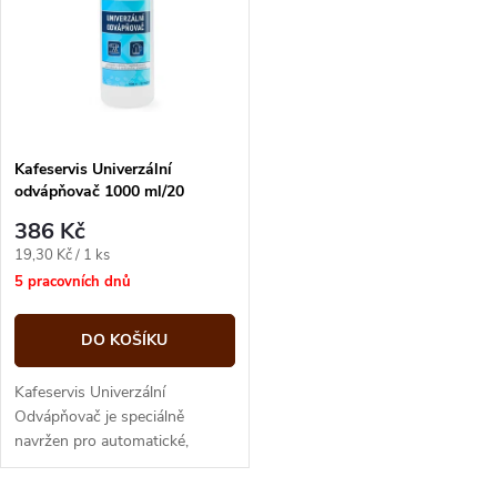
ů
ů
Kafeservis Univerzální
odvápňovač 1000 ml/20
použití
386 Kč
Měrná
19,30 Kč / 1 ks
cena:
5 pracovních dnů
DO KOŠÍKU
Kafeservis Univerzální
Odvápňovač je speciálně
navržen pro automatické,
pákové a kapslové kávovary.
Umožňuje kompletní čištění a