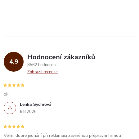
odvápnění kávovaru...
O
v
l
á
Hodnocení zákazníků
d
4,9
8562 hodnocení
a
Zobrazit recenze
c
í
ok
Lenka Sychrová
p
6.8.2026
r
v
Velmi dobré jednání při reklamaci zaviněnou přepravní firmou