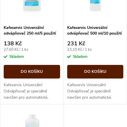
n
i
í
s
p
Kafeservis Univerzální
Kafeservis Univerzální
odvápňovač 250 ml/5 použití
odvápňovač 500 ml/10 použití
p
r
138 Kč
231 Kč
r
Měrná
Měrná
27,60 Kč / 1 ks
23,10 Kč / 1 ks
o
cena:
cena:
Skladem
Skladem
o
d
DO KOŠÍKU
DO KOŠÍKU
d
u
Kafeservis Univerzální
Kafeservis Univerzální
u
Odvápňovač je speciálně
Odvápňovač je speciálně
navržen pro automatické,
navržen pro automatické,
k
pákové a kapslové kávovary.
pákové a kapslové kávovary.
k
Umožňuje kompletní čištění a
Umožňuje kompletní čištění a
t
odvápnění kávovaru...
odvápnění kávovaru...
t