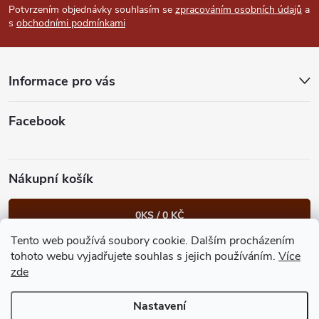
p
Potvrzením objednávky souhlasím se
zpracováním osobních údajů
a
s
obchodními podmínkami
a
t
Informace pro vás
í
Facebook
Nákupní košík
0
KS /
0 KČ
Tento web používá soubory cookie. Dalším procházením
Heureka.cz
Facebook
Instagram
Bonvolo - přidej se taky
tohoto webu vyjadřujete souhlas s jejich používáním.
Více
zde
Nastavení
Copyright 2026
GastroKlub.cz
. Všechna práva vyhrazena.
Upravit