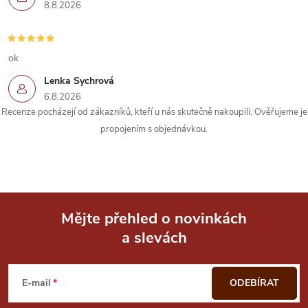
r
8.8.2026
v
k
ok
Lenka Sychrová
y
6.8.2026
Recenze pocházejí od zákazníků, kteří u nás skutečně nakoupili. Ověřujeme je
v
propojením s objednávkou.
ý
p
i
Mějte přehled o novinkách
s
a slevách
Z
u
á
E-mail
ODEBÍRAT