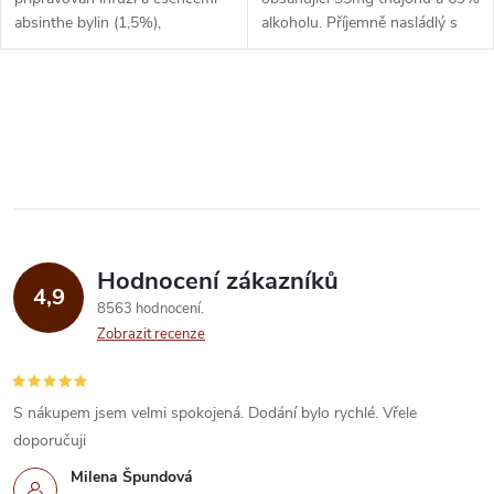
u
absinthe bylin (1,5%),
alkoholu. Příjemně nasládlý s
k
citronového balzámu a
výrazným anýzovým aroma i
k
mátových lihovin, cukrové
chutí a mátovým závěrem.
t
třtiny a...
Ideálně...
O
t
ů
v
ů
l
á
Hodnocení zákazníků
d
4,9
8563 hodnocení
a
Zobrazit recenze
c
í
S nákupem jsem velmi spokojená. Dodání bylo rychlé. Vřele
doporučuji
p
Milena Špundová