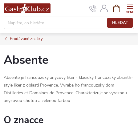
Přejít
NÁKUPNÍ
KOŠÍK
na
obsah
HLEDAT
Prodávané značky
Absente
Absente je francouzsky anyzovy liker - klasicky francuzsky absinth-
style liker z oblasti Provence. Vyraba ho francouzsky dom
Distilleries et Domaines de Provence. Charakterizuje se vyraznou
anyzovou chutou a zelenou farbou.
O znacce