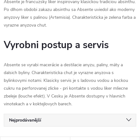
Absente je francuzsky liker inspirovany klasickou tradiciou absinthu.
Po dlhom obdobi zakazu absinthu sa Absente uviedol ako moderny
anyzovy liker s palinou (Artemisia). Charakteristicka je zelena farba a
vyrazne anyzova chut.
Vyrobni postup a servis
Absente se vyrabi macerácie a destilacie anyzu, paliny, mäty a
dalsich byliny. Charakteristicka chut je vyrazne anyzova s
bylinkovymi notami. Klasicky servis je s ladovou vodou a kockou
cukru na perforovanej zlicke - pri kontakte s vodou liker mliecne
zbeleje (louche efekt). V Cesku je Absente dostupny v hlavnich
vinotekach a v koktejlovych barech.
Ř
Nejprodávanější
a
Nejlevnější