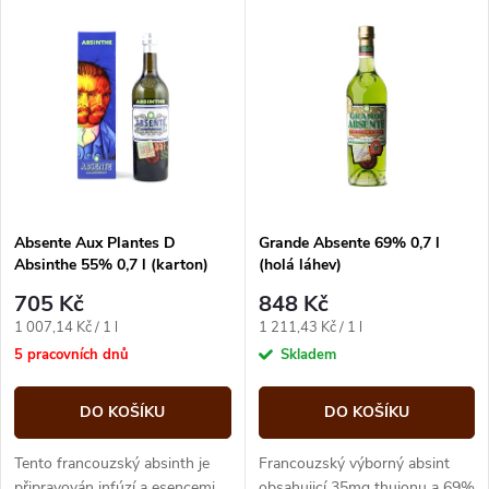
V
Nejdražší
z
ý
Abecedně
e
p
n
i
í
s
p
Absente Aux Plantes D
Grande Absente 69% 0,7 l
Absinthe 55% 0,7 l (karton)
(holá láhev)
p
r
705 Kč
848 Kč
r
Měrná
Měrná
1 007,14 Kč / 1 l
1 211,43 Kč / 1 l
o
cena:
cena:
5 pracovních dnů
Skladem
o
d
DO KOŠÍKU
DO KOŠÍKU
d
u
Tento francouzský absinth je
Francouzský výborný absint
připravován infúzí a esencemi
obsahujicí 35mg thujonu a 69%