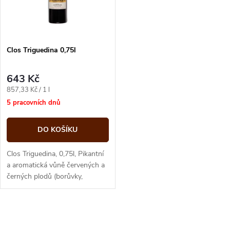
n
i
í
s
p
Clos Triguedina 0,75l
p
r
643 Kč
r
Měrná
857,33 Kč / 1 l
o
cena:
5 pracovních dnů
o
d
DO KOŠÍKU
d
u
Clos Triguedina, 0,75l, Pikantní
u
a aromatická vůně červených a
černých plodů (borůvky,
k
švestky) a jemné tóny dřeva s
k
nádechem fialek a mentolu.
t
O
t