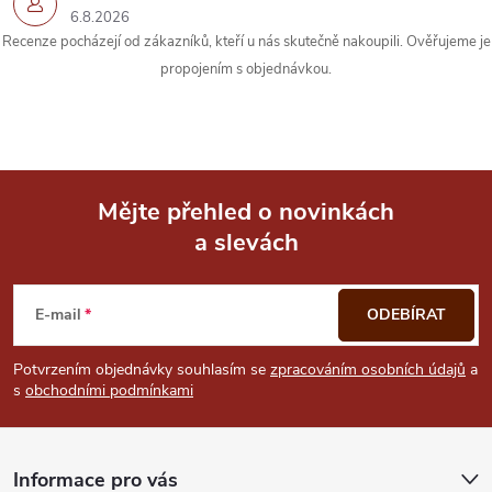
y
6.8.2026
Recenze pocházejí od zákazníků, kteří u nás skutečně nakoupili. Ověřujeme je
v
propojením s objednávkou.
ý
p
i
Mějte přehled o novinkách
s
a slevách
Z
u
á
E-mail
ODEBÍRAT
p
Potvrzením objednávky souhlasím se
zpracováním osobních údajů
a
s
obchodními podmínkami
a
t
Informace pro vás