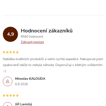
ů
v
ů
l
á
Hodnocení zákazníků
d
4,9
8560 hodnocení
a
Zobrazit recenze
c
í
Nabídka kvalitních produktů a velmi rychlá expedice. Nakupoval jsem
opakovaně takže to nebyla náhoda. Doporučuji s klidným svědomím
p
:-)
r
Miroslav KALOUDA
6.8.2026
v
k
Jiří Lavický