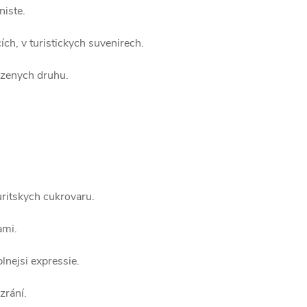
niste.
h, v turistickych suvenirech.
ozenych druhu.
ritskych cukrovaru.
ami.
 plnejsi expressie.
zrání.