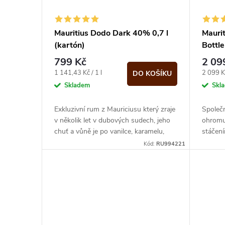
s
r
p
Mauritius Dodo Dark 40% 0,7 l
Mauri
o
(kartón)
Bottle
r
799 Kč
2 09
d
o
Měrná
Měrná
1 141,43 Kč / 1 l
2 099 Kč
DO KOŠÍKU
cena:
cena:
Skladem
Skl
u
d
Exkluzivní rum z Mauriciusu který zraje
Společn
k
v několik let v dubových sudech, jeho
ohromuj
u
chuť a vůně je po vanilce, karamelu,
stáčen
t
oříšcích a banánu.
okouzlu
Kód:
RU994221
k
ů
t
ů