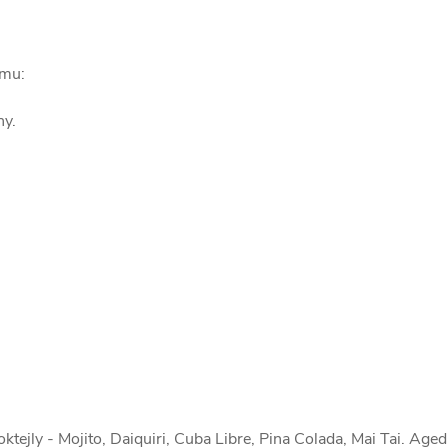
umu:
ny.
tejly - Mojito, Daiquiri, Cuba Libre, Pina Colada, Mai Tai. Aged