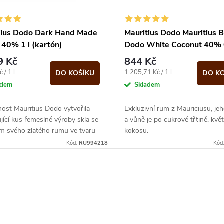
tius Dodo Dark Hand Made
Mauritius Dodo Mauritius B
 40% 1 l (kartón)
Dodo White Coconut 40% 0
(karton)
9 Kč
844 Kč
Měrná
 / 1 l
1 205,71 Kč / 1 l
DO KOŠÍKU
DO K
cena:
adem
Skladem
ost Mauritius Dodo vytvořila
Exkluzivní rum z Mauriciusu, je
ící kus řemeslné výroby skla se
a vůně je po cukrové třtině, kvě
ím svého zlatého rumu ve tvaru
kokosu.
jícího ptáka Dodo. Zatímco...
Kód:
RU994218
Kód