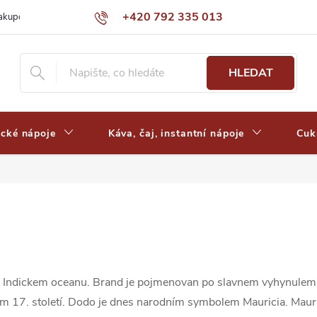
+420 792 335 013
nakupovat
Výdejní místa a ceny dopravy
Často kladené otázky
HLEDAT
ické nápoje
Káva, čaj, instantní nápoje
Cuk
v Indickem oceanu. Brand je pojmenovan po slavnem vyhynulem p
im 17. století. Dodo je dnes narodním symbolem Mauricia. Mauri