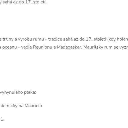
 sahá az do 17. století.
rtiny a vyrobu rumu - tradice sahá az do 17. století (kdy holand
 oceanu - vedle Reunionu a Madagaskar. Mauritsky rum se vyzn
vyhynuleho ptaka:
endemicky na Mauriciu.
81.