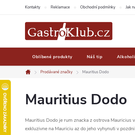
Přejít
Kontakty
Reklamace
Obchodní podmínky
Jak 
na
obsah
Oblíbené produkty
Náš tip
Alkohol
Prodávané značky
Mauritius Dodo
Domů
Mauritius Dodo
Mauritius Dodo je rum znacka z ostrova Mauricius 
exkluzivne na Mauriciu az do jeho vyhynuti v pozdn