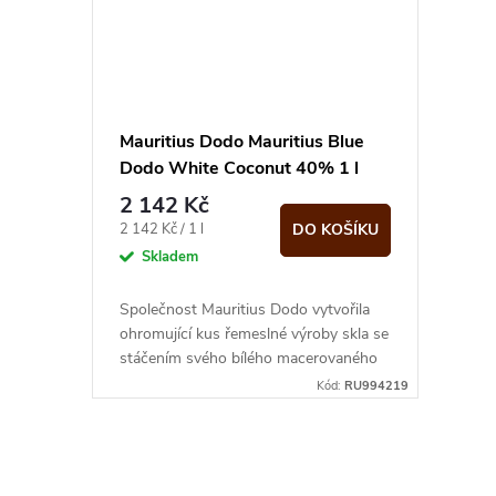
Mauritius Dodo Mauritius Blue
Dodo White Coconut 40% 1 l
(karton)
2 142 Kč
Měrná
2 142 Kč / 1 l
DO KOŠÍKU
cena:
Skladem
Společnost Mauritius Dodo vytvořila
ohromující kus řemeslné výroby skla se
stáčením svého bílého macerovaného
rumu do ručně vyráběné lahve v
Kód:
RU994219
jejímž...
O