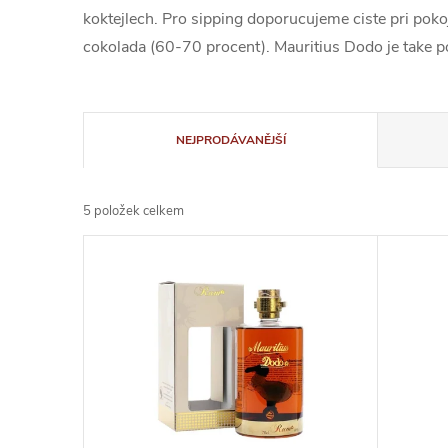
koktejlech. Pro sipping doporucujeme ciste pri poko
cokolada (60-70 procent). Mauritius Dodo je take p
Ř
NEJPRODÁVANĚJŠÍ
a
5
položek celkem
z
V
e
ý
n
p
í
i
p