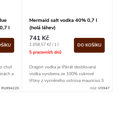
lue
Mermaid salt vodka 40% 0,7 l
,7 l
(holá láhev)
741 Kč
Měrná
1 058,57 Kč / 1 l
OŠÍKU
DO KOŠÍKU
cena:
5 pracovních dnů
ho chuť
Dragon vodka je třikrát destilovaná
tinách a
vodka vyrobena ze 100% cukrové
třtiny z vysněného ostrova mauricius.S
použitím třtinového destilátu jako...
:
RU994220
Kód:
VO947