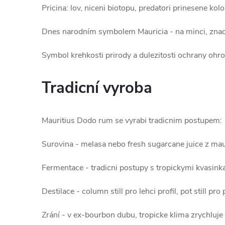
Pricina: lov, niceni biotopu, predatori prinesene kolo
Dnes narodním symbolem Mauricia - na minci, znacíc
Symbol krehkosti prirody a dulezitosti ochrany ohr
Tradicní vyroba
Mauritius Dodo rum se vyrabi tradicnim postupem:
Surovina - melasa nebo fresh sugarcane juice z mau
Fermentace - tradicni postupy s tropickymi kvasink
Destilace - column still pro lehci profil, pot still pro
Zrání - v ex-bourbon dubu, tropicke klima zrychluje 