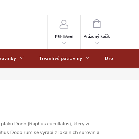
Zpracování osobních dat
Zásady ochrany osobních údajů
Zásady po
NÁKUPNÍ
KOŠÍK
Prázdný košík
Přihlášení
rovinky
Trvanlivé potraviny
Drogerie
taku Dodo (Raphus cucullatus), ktery zil
tius Dodo rum se vyrabi z lokalnich surovin a