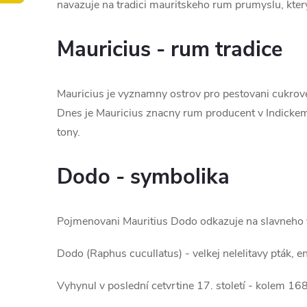
navazuje na tradici mauritskeho rum prumyslu, ktery
Mauricius - rum tradice
Mauricius je vyznamny ostrov pro pestovani cukrove t
Dnes je Mauricius znacny rum producent v Indickem
tony.
Dodo - symbolika
Pojmenovani Mauritius Dodo odkazuje na slavneho 
Dodo (Raphus cucullatus) - velkej nelelitavy pták, 
Vyhynul v poslední cetvrtine 17. století - kolem 16