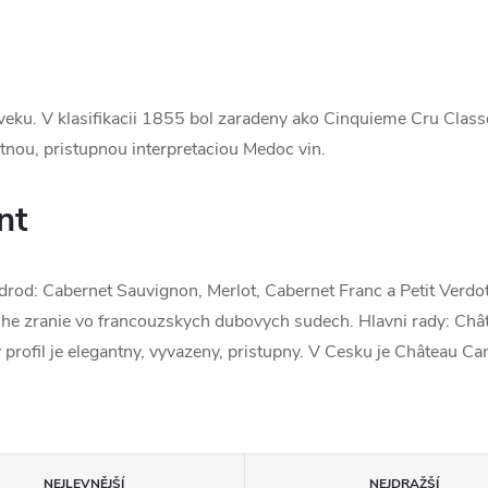
eku. V klasifikacii 1855 bol zaradeny ako Cinquieme Cru Classe
tnou, pristupnou interpretaciou Medoc vin.
nt
rod: Cabernet Sauvignon, Merlot, Cabernet Franc a Petit Verdot.
ouhe zranie vo francouzskych dubovych sudech. Hlavni rady: Châ
 profil je elegantny, vyvazeny, pristupny. V Cesku je Château 
NEJLEVNĚJŠÍ
NEJDRAŽŠÍ