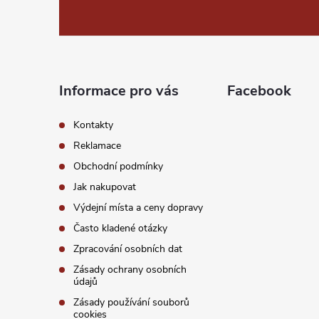
á
s
p
u
a
Informace pro vás
Facebook
t
Kontakty
í
Reklamace
Obchodní podmínky
Jak nakupovat
Výdejní místa a ceny dopravy
Často kladené otázky
Zpracování osobních dat
Zásady ochrany osobních
údajů
Zásady používání souborů
cookies