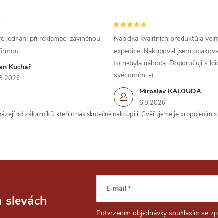
é jednání při reklamaci zaviněnou
Nabídka kvalitních produktů a velm
firmou
expedice. Nakupoval jsem opakova
to nebyla náhoda. Doporučuji s kl
van Kuchař
svědomím :-)
8.2026
Miroslav KALOUDA
6.8.2026
zejí od zákazníků, kteří u nás skutečně nakoupili. Ověřujeme je propojením 
E-mail
a slevách
Potvrzením objednávky souhlasím se
zp