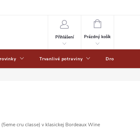
Zpracování osobních dat
Zásady ochrany osobních údajů
Zásady po
NÁKUPNÍ
KOŠÍK
Prázdný košík
Přihlášení
rovinky
Trvanlivé potraviny
Drogerie
e (5eme cru classe) v klasickej Bordeaux Wine