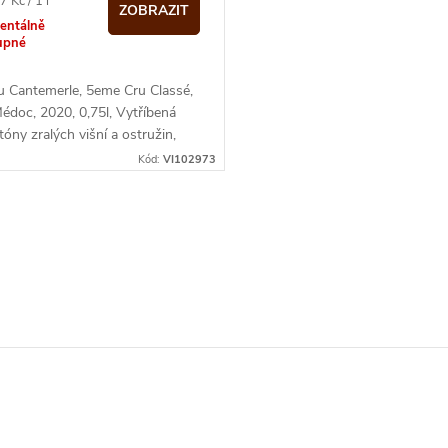
 Kč / 1 l
ZOBRAZIT
entálně
upné
u Cantemerle, 5eme Cru Classé,
doc, 2020, 0,75l, Vytříbená
tóny zralých višní a ostružin,
 chuti s jemnými...
Kód:
VI102973