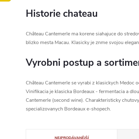
Historie chateau
Château Cantemerle ma korene siahajuce do stredov
blizko mesta Macau. Klasicky je znme svojou elegan
Vyrobni postup a sortime
Château Cantemerle se vyrabi z klasickych Medoc od
Vinifikacia je klasicka Bordeaux - fermentacia a dl
Cantemerle (second wine). Charakteristicky chutovy
specializovanych Bordeaux e-shopech.
Ř
NEJPRODÁVANĚJŠÍ