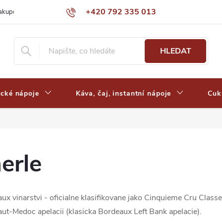
+420 792 335 013
nakupovat
Výdejní místa a ceny dopravy
Často kladené otázky
HLEDAT
ické nápoje
Káva, čaj, instantní nápoje
Cuk
erle
ux vinarstvi - oficialne klasifikovane jako Cinquieme Cru Class
 Haut-Medoc apelacii (klasicka Bordeaux Left Bank apelacie).