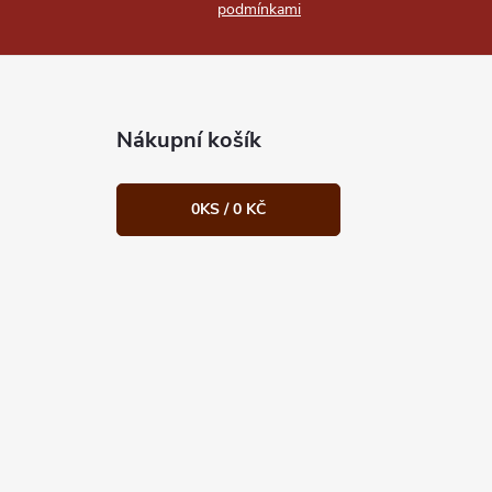
podmínkami
Nákupní košík
0
KS /
0 KČ