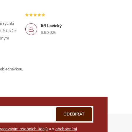
i rychlá
Jiří Lavický
ně takže
6.8.2026
idným
s objednávkou.
ODEBÍRAT
racováním osobních údajů
a s
obchodními