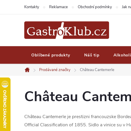
Přejít
Kontakty
Reklamace
Obchodní podmínky
Jak 
na
obsah
Oblíbené produkty
Náš tip
Alkohol
Prodávané značky
Château Cantemerle
Domů
Château Cantem
Château Cantemerle je prestizni francouzske Bordea
Official Classification of 1855. Sidlo a vinice su v