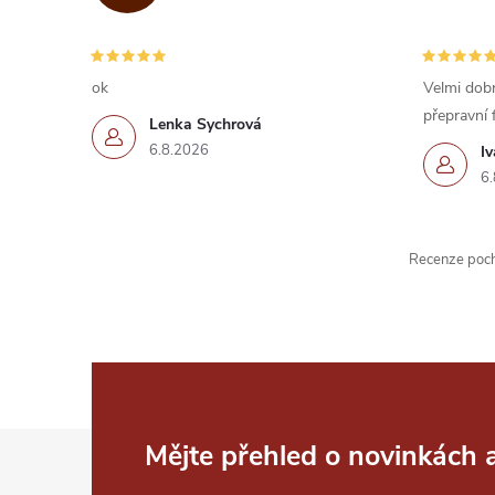
c
í
ok
Velmi dobr
přepravní 
p
Lenka Sychrová
6.8.2026
I
r
6.
v
k
Recenze pochá
y
v
ý
p
Z
Mějte přehled o novinkách
i