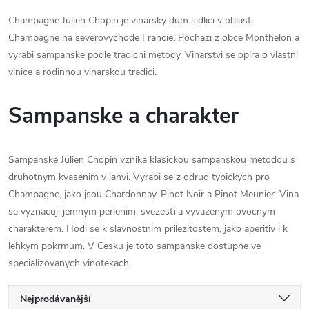
Champagne Julien Chopin je vinarsky dum sidlici v oblasti
Champagne na severovychode Francie. Pochazi z obce Monthelon a
vyrabi sampanske podle tradicni metody. Vinarstvi se opira o vlastni
vinice a rodinnou vinarskou tradici.
Sampanske a charakter
Sampanske Julien Chopin vznika klasickou sampanskou metodou s
druhotnym kvasenim v lahvi. Vyrabi se z odrud typickych pro
Champagne, jako jsou Chardonnay, Pinot Noir a Pinot Meunier. Vina
se vyznacuji jemnym perlenim, svezesti a vyvazenym ovocnym
charakterem. Hodi se k slavnostnim prilezitostem, jako aperitiv i k
lehkym pokrmum. V Cesku je toto sampanske dostupne ve
specializovanych vinotekach.
Ř
Nejprodávanější