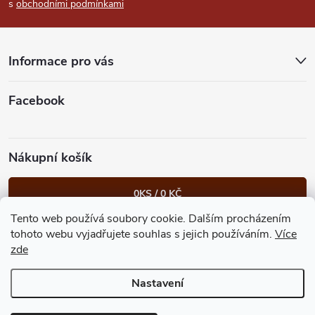
s
obchodními podmínkami
a
t
Informace pro vás
í
Facebook
Nákupní košík
0
KS /
0 KČ
Tento web používá soubory cookie. Dalším procházením
Heureka.cz
Facebook
Instagram
Bonvolo - přidej se taky
tohoto webu vyjadřujete souhlas s jejich používáním.
Více
zde
Nastavení
Copyright 2026
GastroKlub.cz
. Všechna práva vyhrazena.
Upravit
nastavení cookies