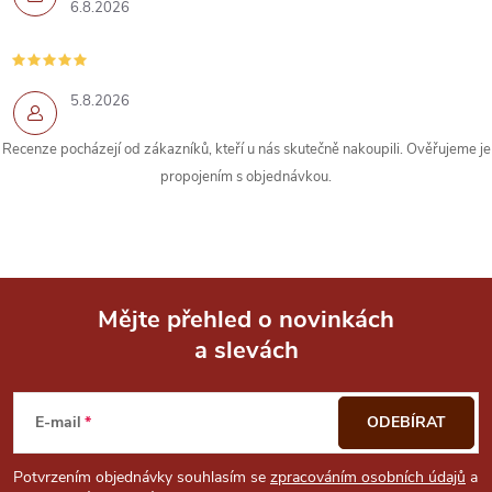
6.8.2026
p
r
5.8.2026
v
k
Recenze pocházejí od zákazníků, kteří u nás skutečně nakoupili. Ověřujeme je
propojením s objednávkou.
y
v
ý
Mějte přehled o novinkách
p
a slevách
Z
i
á
s
E-mail
ODEBÍRAT
u
p
Potvrzením objednávky souhlasím se
zpracováním osobních údajů
a