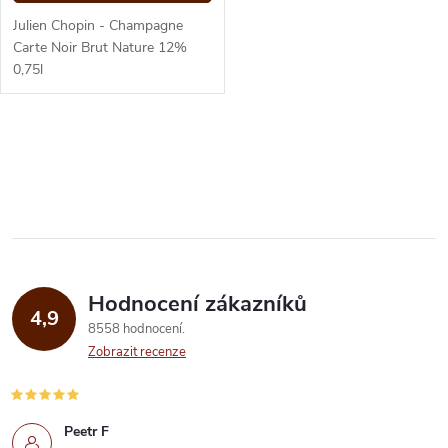
d
u
Julien Chopin - Champagne
u
Carte Noir Brut Nature 12%
0,75l
k
k
t
O
t
ů
v
ů
l
á
Hodnocení zákazníků
d
4,9
8558 hodnocení
a
Zobrazit recenze
c
í
Peetr F