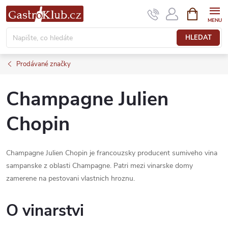
Přejít
NÁKUPNÍ
KOŠÍK
na
obsah
HLEDAT
Prodávané značky
Champagne Julien
Chopin
Champagne Julien Chopin je francouzsky producent sumiveho vina
sampanske z oblasti Champagne. Patri mezi vinarske domy
zamerene na pestovani vlastnich hroznu.
O vinarstvi