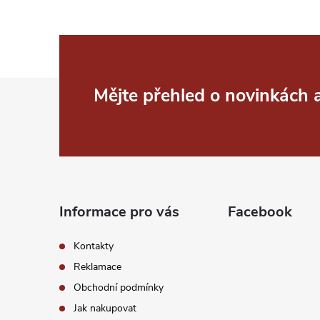
v
ý
p
Z
Mějte přehled o novinkách
i
á
s
p
u
a
Informace pro vás
Facebook
t
Kontakty
í
Reklamace
Obchodní podmínky
Jak nakupovat