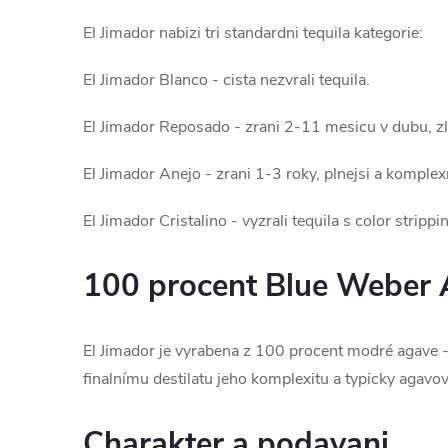
El Jimador nabizi tri standardni tequila kategorie:
El Jimador Blanco - cista nezvrali tequila.
El Jimador Reposado - zrani 2-11 mesicu v dubu, zl
El Jimador Anejo - zrani 1-3 roky, plnejsi a komplex
El Jimador Cristalino - vyzrali tequila s color strippi
100 procent Blue Weber
El Jimador je vyrabena z 100 procent modré agave - b
finalnímu destilatu jeho komplexitu a typicky agavovy
Charakter a podavani