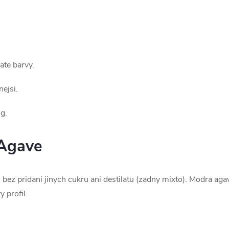
ate barvy.
nejsi.
ng.
 Agave
ez pridani jinych cukru ani destilatu (zadny mixto). Modra agave
 profil.