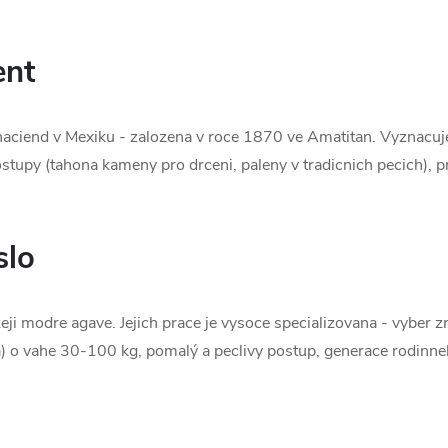
ent
a haciend v Mexiku - zalozena v roce 1870 ve Amatitan. Vyznac
stupy (tahona kameny pro drceni, paleny v tradicnich pecich),
slo
ji modre agave. Jejich prace je vysoce specializovana - vyber zra
dra) o vahe 30-100 kg, pomalý a peclivy postup, generace rodinn