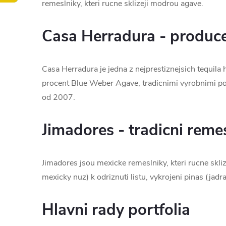
remeslniky, kteri rucne sklizeji modrou agave.
Casa Herradura - produc
Casa Herradura je jedna z nejprestiznejsich tequil
procent Blue Weber Agave, tradicnimi vyrobnimi po
od 2007.
Jimadores - tradicni reme
Jimadores jsou mexicke remeslniky, kteri rucne sklize
mexicky nuz) k odriznuti listu, vykrojeni pinas (ja
Hlavni rady portfolia