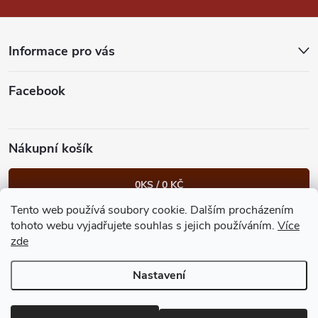
a
t
Informace pro vás
í
Facebook
Nákupní košík
0
KS /
0 KČ
Tento web používá soubory cookie. Dalším procházením
Heureka.cz
Facebook
Instagram
Bonvolo - přidej se taky
tohoto webu vyjadřujete souhlas s jejich používáním.
Více
zde
Nastavení
Copyright 2026
GastroKlub.cz
. Všechna práva vyhrazena.
Upravit
nastavení cookies