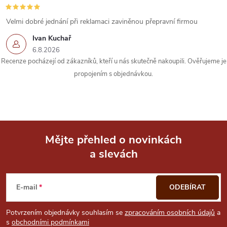
v
Velmi dobré jednání při reklamaci zaviněnou přepravní firmou
k
Ivan Kuchař
6.8.2026
y
Recenze pocházejí od zákazníků, kteří u nás skutečně nakoupili. Ověřujeme je
propojením s objednávkou.
v
ý
p
i
Mějte přehled o novinkách
a slevách
Z
s
u
á
E-mail
ODEBÍRAT
p
Potvrzením objednávky souhlasím se
zpracováním osobních údajů
a
s
obchodními podmínkami