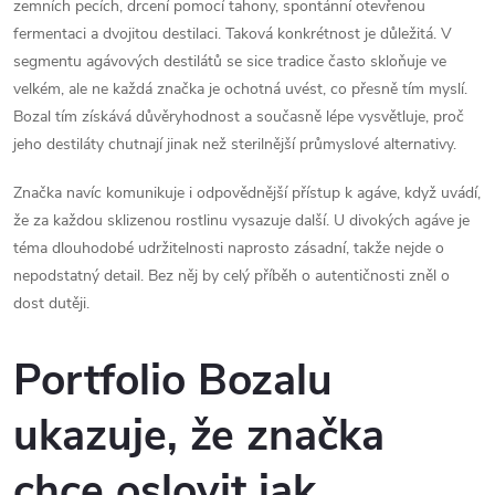
zemních pecích, drcení pomocí tahony, spontánní otevřenou
fermentaci a dvojitou destilaci. Taková konkrétnost je důležitá. V
segmentu agávových destilátů se sice tradice často skloňuje ve
velkém, ale ne každá značka je ochotná uvést, co přesně tím myslí.
Bozal tím získává důvěryhodnost a současně lépe vysvětluje, proč
jeho destiláty chutnají jinak než sterilnější průmyslové alternativy.
Značka navíc komunikuje i odpovědnější přístup k agáve, když uvádí,
že za každou sklizenou rostlinu vysazuje další. U divokých agáve je
téma dlouhodobé udržitelnosti naprosto zásadní, takže nejde o
nepodstatný detail. Bez něj by celý příběh o autentičnosti zněl o
dost dutěji.
Portfolio Bozalu
ukazuje, že značka
chce oslovit jak