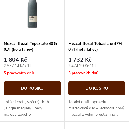
ů
ů
Mezcal Bozal Tepeztate 49%
Mezcal Bozal Tobasiche 47%
0,7l (holá láhev)
0,7l (holá láhev)
1 804 Kč
1 732 Kč
Měrná
Měrná
2 577,14 Kč / 1 l
2 474,29 Kč / 1 l
cena:
cena:
5 pracovních dnů
5 pracovních dnů
DO KOŠÍKU
DO KOŠÍKU
Totální craft, vzácný druh
Totální craft, opravdu
„single maquey“, tedy
mistrovské dílo – jednodruhový
malošaržového
mezcal z velmi prestižního a
jednodruhového mezcalu z
lehce atypického druhu agáve.
těžko dostupného druhu agáve.
Atraktivní balení v