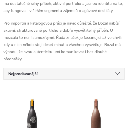
má dostatečně silný příběh, aktivní portfolio a jasnou identitu na to,
aby fungoval i v širším segmentu zájemců o agávové destiláty.
Pro importní a katalogovou práci je navíc důležité, že Bozal nabízí
aktivní, strukturované portfolio a dobře vysvětlitelný příběh. U
mezcalu to není samozřejmé. Řada značek je fascinující až ve chvíli,
kdy u nich někdo stojí deset minut a všechno vysvětluje. Bozal má
výhodu, že svou autenticitu umí komunikovat i bez dlouhé
přednášky.
Ř
Nejprodávanější
a
Nejlevnější
V
Nejdražší
z
ý
Abecedně
e
p