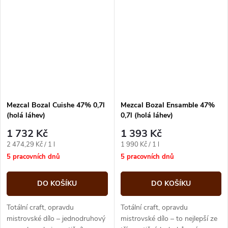
Atraktivní balení v...
keramických...
Mezcal Bozal Cuishe 47% 0,7l
Mezcal Bozal Ensamble 47%
(holá láhev)
0,7l (holá láhev)
1 732 Kč
1 393 Kč
Měrná
Měrná
2 474,29 Kč / 1 l
1 990 Kč / 1 l
cena:
cena:
5 pracovních dnů
5 pracovních dnů
DO KOŠÍKU
DO KOŠÍKU
Totální craft, opravdu
Totální craft, opravdu
mistrovské dílo – jednodruhový
mistrovské dílo – to nejlepší ze