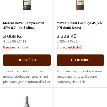
n
i
í
s
p
Mezcal Bozal Cempasuchil
Mezcal Bozal Pechuga 45,5%
47% 0,7l (holá láhev)
0,7l (holá láhev)
p
r
3 068 Kč
2 328 Kč
r
Měrná
Měrná
4 382,86 Kč / 1 l
3 325,71 Kč / 1 l
o
cena:
cena:
5 pracovních dnů
5 pracovních dnů
o
d
DO KOŠÍKU
DO KOŠÍKU
d
u
Totální craft, jednodruhový
Vrcholné dílo, opravdová velmi
u
mezcal obohacený speciálními
limitovaná rarita z původně
přísadami jenž z tohoto díla činí
soukromých sbírek
k
ojedinělý zážitek v působivé
uchovávaných téměř výhradně
k
keramické lahvi.
pro ceremonie a obřady
t
samotných...
t