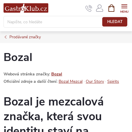
Přejít
NÁKUPNÍ
KOŠÍK
na
obsah
HLEDAT
Prodávané značky
Bozal
Webová stránka značky:
Bozal
Oficiální zdroje a další čtení:
Bozal Mezcal
·
Our Story
·
Spirits
Bozal je mezcalová
značka, která svou
identitu staví na