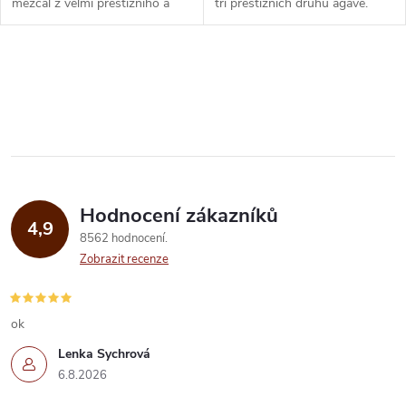
mezcal z velmi prestižního a
tří prestižních druhů agáve.
lehce atypického druhu agáve.
Atraktivní balení v keramických
Atraktivní balení v
láhvích.
keramických...
O
v
l
á
Hodnocení zákazníků
d
4,9
8562 hodnocení
a
Zobrazit recenze
c
í
ok
Lenka Sychrová
p
6.8.2026
r