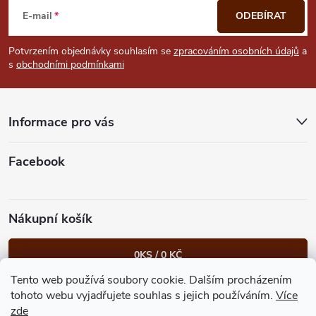
á
E-mail
ODEBÍRAT
p
Potvrzením objednávky souhlasím se
zpracováním osobních údajů
a
s
obchodními podmínkami
a
t
Informace pro vás
í
Facebook
Nákupní košík
0
KS /
0 KČ
Tento web používá soubory cookie. Dalším procházením
Heureka.cz
Facebook
Instagram
Bonvolo - přidej se taky
tohoto webu vyjadřujete souhlas s jejich používáním.
Více
zde