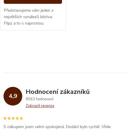
Představujeme vám jeden z
největších vynálezů lidstva:
Flipz a to s naprostou
jedinečnou novou příchutí:
Cinnamon Bun neboli
skořicové...
O
v
l
á
Hodnocení zákazníků
d
4,9
8563 hodnocení
a
Zobrazit recenze
c
í
S nákupem jsem velmi spokojená. Dodání bylo rychlé. Vřele