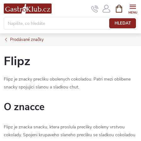
Přejít
NÁKUPNÍ
KOŠÍK
na
obsah
HLEDAT
Prodávané značky
Flipz
Flipz je znacky precliku obolenych cokoladou. Patri mezi oblibene
snacky spojujici slanou a sladkou chut.
O znacce
Flipz je znacka snacku, ktera proslula precliky oboleny vrstvou
cokolady. Spojeni krupaveho slaneho precliku se sladkou cokoladou