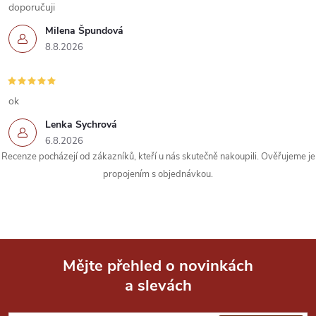
doporučuji
p
Milena Špundová
r
8.8.2026
v
k
ok
Lenka Sychrová
y
6.8.2026
Recenze pocházejí od zákazníků, kteří u nás skutečně nakoupili. Ověřujeme je
v
propojením s objednávkou.
ý
p
i
Mějte přehled o novinkách
s
a slevách
Z
u