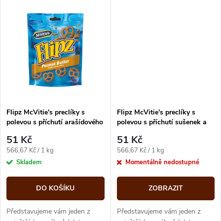
k
mléčné čokoládě si určitě...
příchutí slaného karamelu si...
t
t
ů
ů
Flipz McVitie's preclíky s
Flipz McVitie's preclíky s
polevou s příchutí arašídového
polevou s příchutí sušenek a
másla 90 g
krému 90 g
51 Kč
51 Kč
Měrná
Měrná
566,67 Kč / 1 kg
566,67 Kč / 1 kg
cena:
cena:
Skladem
Momentálně nedostupné
DO KOŠÍKU
ZOBRAZIT
Představujeme vám jeden z
Představujeme vám jeden z