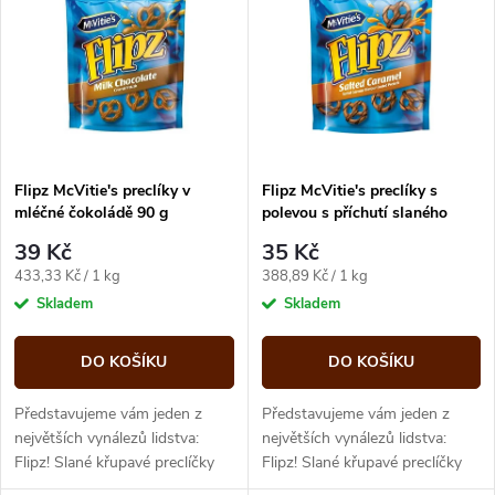
ý
Abecedně
e
p
n
i
í
s
p
Flipz McVitie's preclíky v
Flipz McVitie's preclíky s
mléčné čokoládě 90 g
polevou s příchutí slaného
p
karamelu 90 g
r
39 Kč
35 Kč
r
Měrná
Měrná
433,33 Kč / 1 kg
388,89 Kč / 1 kg
o
cena:
cena:
Skladem
Skladem
o
d
DO KOŠÍKU
DO KOŠÍKU
d
u
Představujeme vám jeden z
Představujeme vám jeden z
u
největších vynálezů lidstva:
největších vynálezů lidstva:
Flipz! Slané křupavé preclíčky
Flipz! Slané křupavé preclíčky
k
obalené v lahodně krémové
obalené v lahodné polevě s