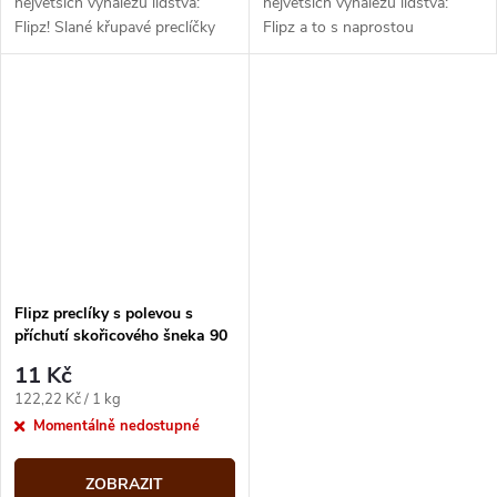
největších vynálezů lidstva:
největších vynálezů lidstva:
Flipz! Slané křupavé preclíčky
Flipz a to s naprostou
obalené v lahodné polevě s
jedinečnou novou příchutí:
příchutí arašídového másla si...
cookies & cream neboli sušenky
a...
Flipz preclíky s polevou s
příchutí skořicového šneka 90
g Datum expirace 1.11.2025
11 Kč
Měrná
122,22 Kč / 1 kg
cena:
Momentálně nedostupné
ZOBRAZIT