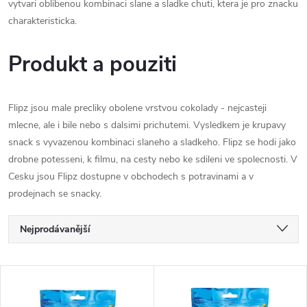
vytvari oblibenou kombinaci slane a sladke chuti, ktera je pro znacku
charakteristicka.
Produkt a pouziti
Flipz jsou male precliky obolene vrstvou cokolady - nejcasteji
mlecne, ale i bile nebo s dalsimi prichutemi. Vysledkem je krupavy
snack s vyvazenou kombinaci slaneho a sladkeho. Flipz se hodi jako
drobne potesseni, k filmu, na cesty nebo ke sdileni ve spolecnosti. V
Cesku jsou Flipz dostupne v obchodech s potravinami a v
prodejnach se snacky.
Ř
Nejprodávanější
a
Nejlevnější
V
Nejdražší
z