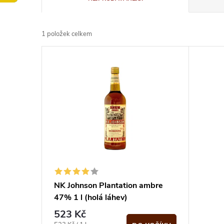
a
1
položek celkem
z
V
e
ý
n
p
í
i
p
s
r
p
NK Johnson Plantation ambre
o
47% 1 l (holá láhev)
r
523 Kč
d