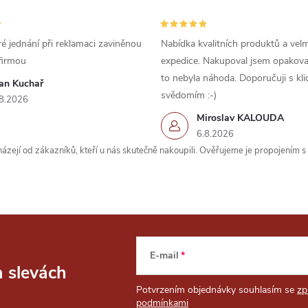
é jednání při reklamaci zaviněnou
Nabídka kvalitních produktů a velm
firmou
expedice. Nakupoval jsem opakova
to nebyla náhoda. Doporučuji s kl
van Kuchař
svědomím :-)
8.2026
Miroslav KALOUDA
6.8.2026
zejí od zákazníků, kteří u nás skutečně nakoupili. Ověřujeme je propojením 
E-mail
a slevách
Potvrzením objednávky souhlasím se
zp
podmínkami