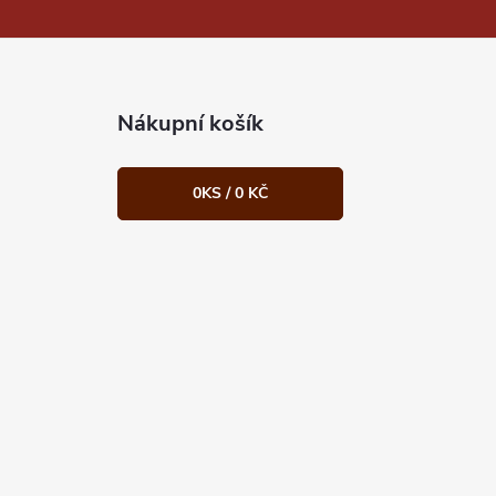
Nákupní košík
0
KS /
0 KČ