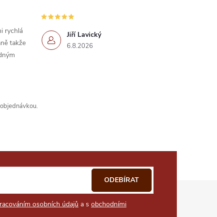
i rychlá
Jiří Lavický
ně takže
6.8.2026
idným
s objednávkou.
ODEBÍRAT
racováním osobních údajů
a s
obchodními