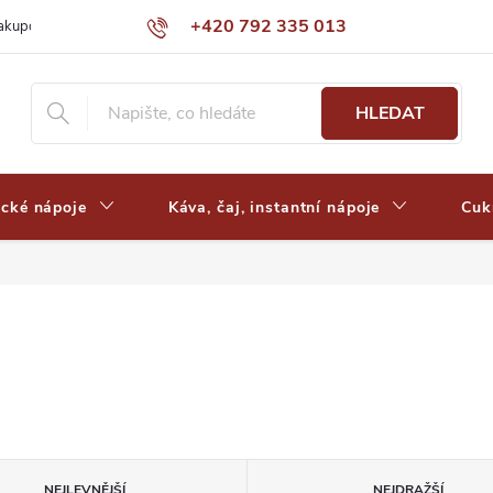
+420 792 335 013
nakupovat
Výdejní místa a ceny dopravy
Často kladené otázky
HLEDAT
ické nápoje
Káva, čaj, instantní nápoje
Cuk
NEJLEVNĚJŠÍ
NEJDRAŽŠÍ