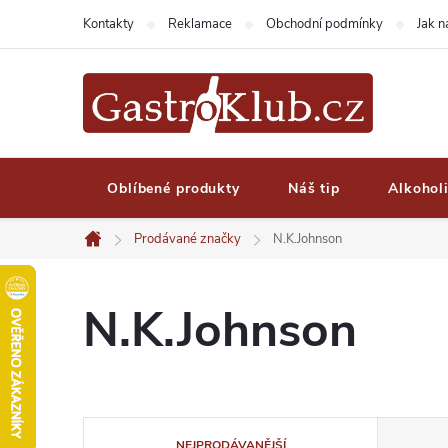
Přejít
Kontakty
Reklamace
Obchodní podmínky
Jak 
na
obsah
Oblíbené produkty
Náš tip
Alkohol
Prodávané značky
N.K.Johnson
Domů
N.K.Johnson
Ř
NEJPRODÁVANĚJŠÍ