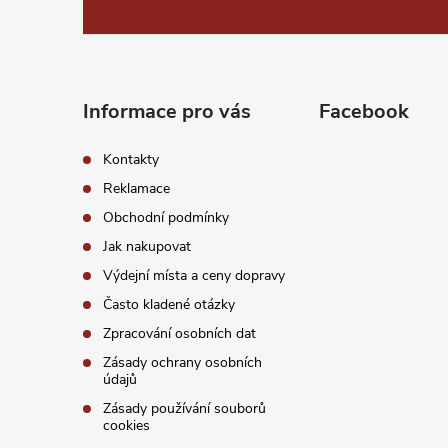
s
p
u
a
Informace pro vás
Facebook
t
Kontakty
í
Reklamace
Obchodní podmínky
Jak nakupovat
Výdejní místa a ceny dopravy
Často kladené otázky
Zpracování osobních dat
Zásady ochrany osobních
údajů
Zásady používání souborů
cookies