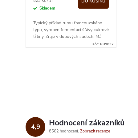
o
Měrná
523 Kč / 1 l
DO KOŠÍKU
cena:
Skladem
u
d
Typický příklad rumu francouzského
k
typu, vyroben fermentací šťávy cukrové
u
třtiny. Zraje v dubových sudech. Má
t
lehkou a svěží chuť s kořenitými tóny...
Kód:
RU9832
k
ů
t
O
ů
v
l
á
d
Hodnocení zákazníků
4,9
a
8562 hodnocení
Zobrazit recenze