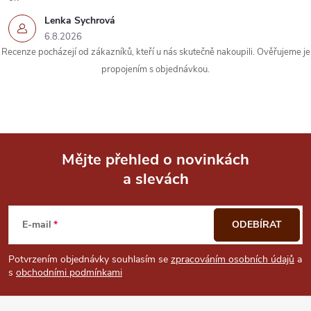
k
Lenka Sychrová
y
6.8.2026
Recenze pocházejí od zákazníků, kteří u nás skutečně nakoupili. Ověřujeme je
v
propojením s objednávkou.
ý
p
i
Mějte přehled o novinkách
s
a slevách
Z
u
á
E-mail
ODEBÍRAT
p
Potvrzením objednávky souhlasím se
zpracováním osobních údajů
a
s
obchodními podmínkami
a