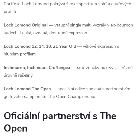
Portfolio Loch Lomond pokrývá široké spektrum stáří a chuťových
profilů:
Loch Lomond Original
— vstupní single malt, vyzrálý v ex-bourbon
sudech. Lehká, ovocná, dostupná expresion.
Loch Lomond 12, 14, 18, 21 Year Old
— věkové expresion s
hlubším profilem.
Inchmurrin, Inchmoan, Croftengea
— sub-značky pokrývající různé
úrovně rašeliny.
Loch Lomond The Open
— speciální edice spojená s partnerstvím
golfového šampionátu The Open Championship.
Oficiální partnerství s The
Open