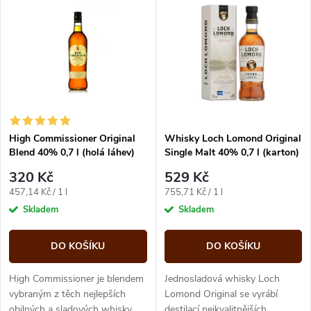
z
ý
Abecedně
e
p
n
i
í
s
p
High Commissioner Original
Whisky Loch Lomond Original
Blend 40% 0,7 l (holá láhev)
Single Malt 40% 0,7 l (karton)
p
r
320 Kč
529 Kč
r
Měrná
Měrná
457,14 Kč / 1 l
755,71 Kč / 1 l
o
cena:
cena:
Skladem
Skladem
o
d
DO KOŠÍKU
DO KOŠÍKU
d
u
High Commissioner je blendem
Jednosladová whisky Loch
u
vybraným z těch nejlepších
Lomond Original se vyrábí
obilných a sladových whisky
destilací nejkvalitnějších