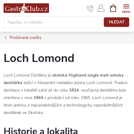
Přejít
NÁKUPNÍ
KOŠÍK
na
obsah
HLEDAT
Prodávané značky
Loch Lomond
Loch Lomond Distillery je
skotská Highland single malt whisky
destilérka
ležící v Alexandrii nedaleko jezera Loch Lomond. Tradice
destilace v lokalitě sahá až do roku
1814
, současná destilérka byla
otevřena v roce
1964
s produkcí od roku 1965. Loch Lomond je
dnes jednou z nejvariabilnějších a technologicky nejunikátnějších
destilérek ve Skotsku.
Historie a lokalita