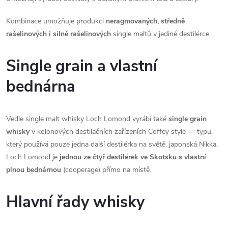
Kombinace umožňuje produkci
neragmovaných, středně
rašelinových i silně rašelinových
single maltů v jediné destilérce.
Single grain a vlastní
bednárna
Vedle single malt whisky Loch Lomond vyrábí také
single grain
whisky
v kolonových destilačních zařízeních Coffey style — typu,
který používá pouze jedna další destilérka na světě, japonská Nikka.
Loch Lomond je
jednou ze čtyř destilérek ve Skotsku s vlastní
plnou bednárnou
(cooperage) přímo na místě.
Hlavní řady whisky