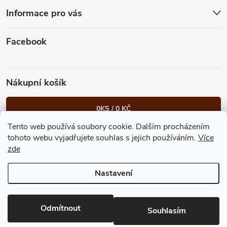
t
Informace pro vás
í
Facebook
Nákupní košík
0
KS /
0 KČ
Tento web používá soubory cookie. Dalším procházením
Heureka.cz
Facebook
Instagram
Bonvolo - přidej se taky
tohoto webu vyjadřujete souhlas s jejich používáním.
Více
zde
Nastavení
Copyright 2026
GastroKlub.cz
. Všechna práva vyhrazena.
Upravit
nastavení cookies
Vytvořil Shoptet Premium
Odmítnout
Souhlasím