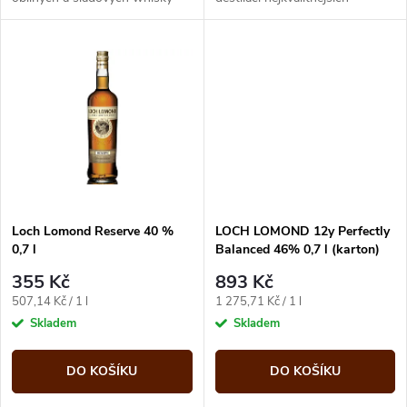
k
skupiny Loch Lomond. Má chuť
skotských ingrediencí. Následně
k
jemného ovoce, broskví, hrušek
se nechává opatrně zrát a je...
t
a...
t
ů
ů
Loch Lomond Reserve 40 %
LOCH LOMOND 12y Perfectly
0,7 l
Balanced 46% 0,7 l (karton)
355 Kč
893 Kč
Měrná
Měrná
507,14 Kč / 1 l
1 275,71 Kč / 1 l
cena:
cena:
Skladem
Skladem
DO KOŠÍKU
DO KOŠÍKU