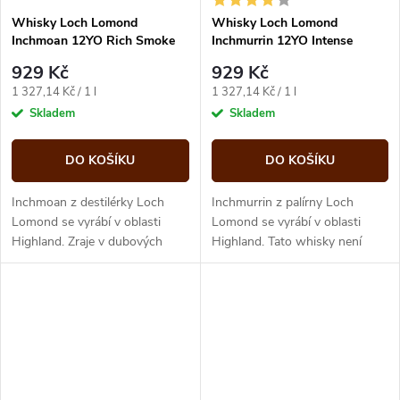
Whisky Loch Lomond
Whisky Loch Lomond
Inchmoan 12YO Rich Smoke
Inchmurrin 12YO Intense
and Spice 46% 0,7 l (karton)
Orchard Fruit 46% 0,7 l
929 Kč
929 Kč
(karton)
Měrná
Měrná
1 327,14 Kč / 1 l
1 327,14 Kč / 1 l
cena:
cena:
Skladem
Skladem
DO KOŠÍKU
DO KOŠÍKU
Inchmoan z destilérky Loch
Inchmurrin z palírny Loch
Lomond se vyrábí v oblasti
Lomond se vyrábí v oblasti
Highland. Zraje v dubových
Highland. Tato whisky není
amerických ex-bourbon
klasická „Smoked“ whisky,
sudech. Bez filtrace chladem a
právě naopak, je velmi výrazně
přidaného...
a svěží...