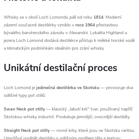
Whisky se v okolí Loch Lomondu pálí od roku
1814
. Moderní
zázemí současné destilérky vzniklo v
roce 1964
přestavbou
bývalého barvírenského závodu v Alexandrii. Lokalita Highland u
jezera Loch Lomond dodává destilérce přístup k měkké horské vodě
a klimatickým podmínkám ideálním pro zrání whisky.
Unikátní destilační proces
Loch Lomond je
jedinečná destilérka ve Skotsku
— provozuje dva
odlišné typy pot stillů:
Swan Neck pot stilly
— klasický „labutí krk" tvar, používaný napříč
Skotskou whisky industrií. Produkuje jemnější, ovocnější destiláty.
Straight Neck pot stilly
— rovné krky, které jsou ve Skotsku raritou.
Umožňují vyrábět destiláty s odlišným profilem těla a textury.