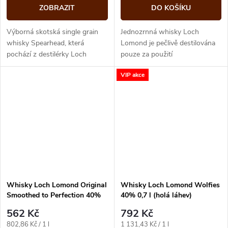
ZOBRAZIT
DO KOŠÍKU
Výborná skotská single grain
Jednozrnná whisky Loch
whisky Spearhead, která
Lomond je pečlivě destilována
pochází z destilérky Loch
pouze za použití
Lomond. Prochází dvojitým
nejkvalitnějšího sladového
VIP akce
zráním v ex-bourbonu a v
ječmene.Toto jediné zrno,
sudech, které...
destilované v našem...
Whisky Loch Lomond Original
Whisky Loch Lomond Wolfies
Smoothed to Perfection 40%
40% 0,7 l (holá láhev)
0,7 l (bez kartonu)
562 Kč
792 Kč
Měrná
Měrná
802,86 Kč / 1 l
1 131,43 Kč / 1 l