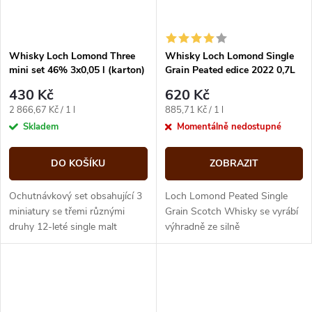
Whisky Loch Lomond Three
Whisky Loch Lomond Single
mini set 46% 3x0,05 l (karton)
Grain Peated edice 2022 0,7L
46% (tuba)
430 Kč
620 Kč
Měrná
Měrná
2 866,67 Kč / 1 l
885,71 Kč / 1 l
cena:
cena:
Skladem
Momentálně nedostupné
DO KOŠÍKU
ZOBRAZIT
Ochutnávkový set obsahující 3
Loch Lomond Peated Single
miniatury se třemi různými
Grain Scotch Whisky se vyrábí
druhy 12-leté single malt
výhradně ze silně
whisky ze skotské destilérky
rašelinovaného sladového
Loch Lomond. Zabalené v
ječmene ve sladovně v Loch
decentní...
Lomond...