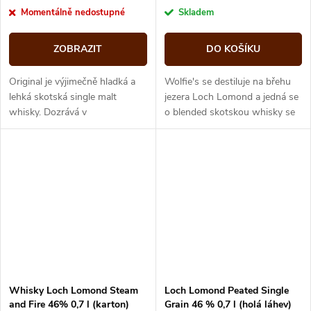
cena:
cena:
Momentálně nedostupné
Skladem
ZOBRAZIT
DO KOŠÍKU
Original je výjimečně hladká a
Wolfie's se destiluje na břehu
lehká skotská single malt
jezera Loch Lomond a jedná se
whisky. Dozrává v
o blended skotskou whisky se
nejkvalitnějších amerických
40 % alkoholu, která kombinuje
dubových sudech, díky kterým
obilné a sladové whisky,...
získala výrazný...
Whisky Loch Lomond Steam
Loch Lomond Peated Single
and Fire 46% 0,7 l (karton)
Grain 46 % 0,7 l (holá láhev)