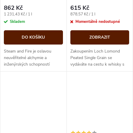
862 Kč
615 Kč
Měrná
Měrná
1 231,43 Kč / 1 l
878,57 Kč / 1 l
cena:
cena:
Skladem
Momentálně nedostupné
DO KOŠÍKU
ZOBRAZIT
Steam and Fire je oslavou
Zakoupením Loch Lomond
neuvěřitelné alchymie a
Peated Single Grain se
inženýrských schopností
vydáváte na cestu k whisky s
našeho lihovaru a produktem
jedinečnými vlastnostmi. Tato
našeho zkoumání,
kouřová jednozrnná whisky
experimentování a know-how...
Loch Lomond...