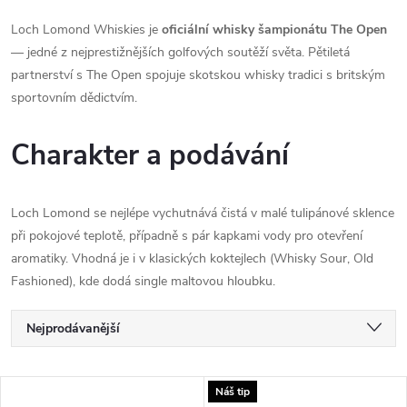
Loch Lomond Whiskies je
oficiální whisky šampionátu The Open
— jedné z nejprestižnějších golfových soutěží světa. Pětiletá
partnerství s The Open spojuje skotskou whisky tradici s britským
sportovním dědictvím.
Charakter a podávání
Loch Lomond se nejlépe vychutnává čistá v malé tulipánové sklence
při pokojové teplotě, případně s pár kapkami vody pro otevření
aromatiky. Vhodná je i v klasických koktejlech (Whisky Sour, Old
Fashioned), kde dodá single maltovou hloubku.
Ř
Nejprodávanější
a
Nejlevnější
V
Náš tip
Nejdražší