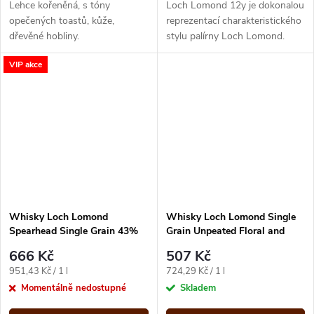
Lehce kořeněná, s tóny
Loch Lomond 12y je dokonalou
opečených toastů, kůže,
reprezentací charakteristického
dřevěné hobliny.
stylu palírny Loch Lomond.
Přináší lahodné tóny broskve a
VIP akce
hrušky, vrstvené vanilkovou...
Whisky Loch Lomond
Whisky Loch Lomond Single
Spearhead Single Grain 43%
Grain Unpeated Floral and
0,7 l
Sweet 0,7L 46% (tuba)
666 Kč
507 Kč
Měrná
Měrná
951,43 Kč / 1 l
724,29 Kč / 1 l
cena:
cena:
Momentálně nedostupné
Skladem