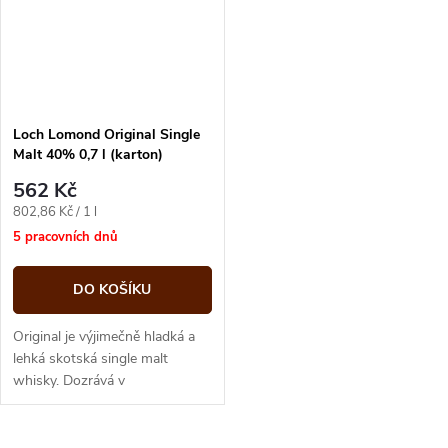
Loch Lomond Original Single
Malt 40% 0,7 l (karton)
562 Kč
Měrná
802,86 Kč / 1 l
cena:
5 pracovních dnů
DO KOŠÍKU
Original je výjimečně hladká a
lehká skotská single malt
whisky. Dozrává v
nejkvalitnějších amerických
dubových sudech, díky kterým
získala výrazný...