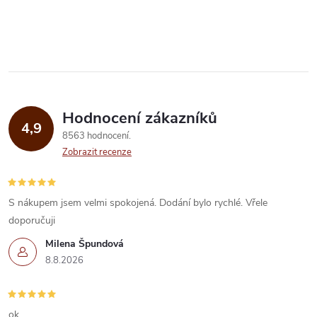
O
v
l
á
Hodnocení zákazníků
d
4,9
8563 hodnocení
a
Zobrazit recenze
c
í
S nákupem jsem velmi spokojená. Dodání bylo rychlé. Vřele
doporučuji
p
Milena Špundová
r
8.8.2026
v
ok