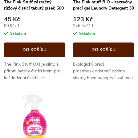
p
The Pink Stuff zázračný
The Pink stuff BIO - zázračný
růžový čistící tekutý písek 500
prací gel Laundry Detergent 30
p
ml
dávek 960ml
r
45 Kč
123 Kč
r
Měrná
Měrná
90 Kč / 1 l
246 Kč / 1 l
o
cena:
cena:
Skladem
Skladem
o
d
DO KOŠÍKU
DO KOŠÍKU
d
u
The Pink Stuff OXI je silný, a
Ekologický prací
u
přitom šetrný čisticí krém pro
prostředek odstraní odolné
každodenní úklid celé
skvrny hned napoprvé, zatímco
k
domácnosti. Obsahuje aktivní
naše svěží a ovocná vůně
k
kyslík (OXI), díky kterému
nasákne vaše oblečení a zajistí
t
snadno...
mu...
t
ů
ů