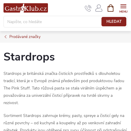
Přejít
NÁKUPNÍ
KOŠÍK
na
obsah
HLEDAT
Prodávané značky
Stardrops
Stardrops je británská značka čisticích prostředků s dlouholetou
tradicí, která je v Evropě známá především pod produktovou řadou
The Pink Stuff. Tato růžová pasta se stala virálním úspěchem a je
považována za univerzální čisticí přípravek na tvrdé skvrny a
rezivost.
Sortiment Stardrops zahrnuje krémy, pasty, spreye a čisticí gely na
různé povrchy – od kuchyně a koupelny až po venkovní zahradní
nábytek. Produkty jsou oblíbené pro svou účínnost při odstraňování