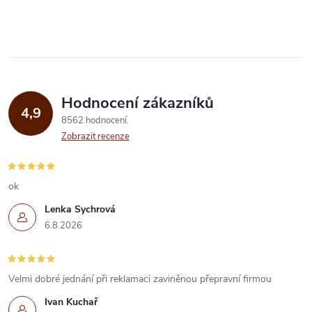
v
l
á
Hodnocení zákazníků
d
4,9
8562 hodnocení
a
Zobrazit recenze
c
í
ok
Lenka Sychrová
p
6.8.2026
r
v
Velmi dobré jednání při reklamaci zaviněnou přepravní firmou
k
Ivan Kuchař