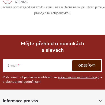
6.8.2026
y
Recenze pocházejí od zákazníků, kteří u nás skutečně nakoupili. Ověřujeme je
propojením s objednávkou.
v
ý
p
i
Mějte přehled o novinkách
a slevách
Z
s
u
á
E-mail
ODEBÍRAT
p
Potvrzením objednávky souhlasím se
zpracováním osobních údajů
a
s
obchodními podmínkami
a
t
Informace pro vás