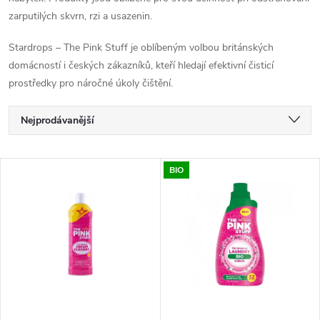
zarputilých skvrn, rzi a usazenin.
Stardrops – The Pink Stuff je oblíbeným volbou británských
domácností i českých zákazníků, kteří hledají efektivní čisticí
prostředky pro náročné úkoly čištění.
Ř
Nejprodávanější
a
Nejlevnější
V
BIO
Nejdražší
z
ý
Abecedně
e
p
n
i
í
s