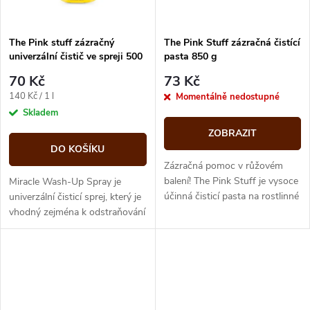
The Pink stuff zázračný
The Pink Stuff zázračná čistící
univerzální čistič ve spreji 500
pasta 850 g
ml
70 Kč
73 Kč
Měrná
140 Kč / 1 l
Momentálně nedostupné
cena:
Skladem
ZOBRAZIT
DO KOŠÍKU
Zázračná pomoc v růžovém
balení! The Pink Stuff je vysoce
Miracle Wash-Up Spray je
účinná čisticí pasta na rostlinné
univerzální čisticí sprej, který je
bázi, která odstraní i ty
vhodný zejména k odstraňování
nejodolnější nečistoty....
nečistot a mastnoty z nádobí a
pracovních ploch. Stačí...