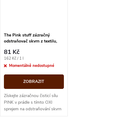
The Pink stuff zázračný
odstraňovač skvrn z textilu,
koberců a čalounění 500 ml
81 Kč
Měrná
162 Kč / 1 l
cena:
Momentálně nedostupné
ZOBRAZIT
Získejte zázračnou čisticí sílu
PINK v prádle s tímto OXI
sprejem na odstraňování skvrn
na bílé i barevné prádlo. Tento
oxi-sprej na odstraňování...
O