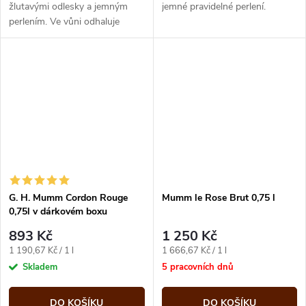
žlutavými odlesky a jemným
jemné pravidelné perlení.
perlením. Ve vůni odhaluje
Blanc de Blancs tóny bílých
květů, citronu, čerstvého ovoce
a...
G. H. Mumm Cordon Rouge
Mumm le Rose Brut 0,75 l
0,75l v dárkovém boxu
893 Kč
1 250 Kč
Měrná
Měrná
1 190,67 Kč / 1 l
1 666,67 Kč / 1 l
cena:
cena:
Skladem
5 pracovních dnů
DO KOŠÍKU
DO KOŠÍKU