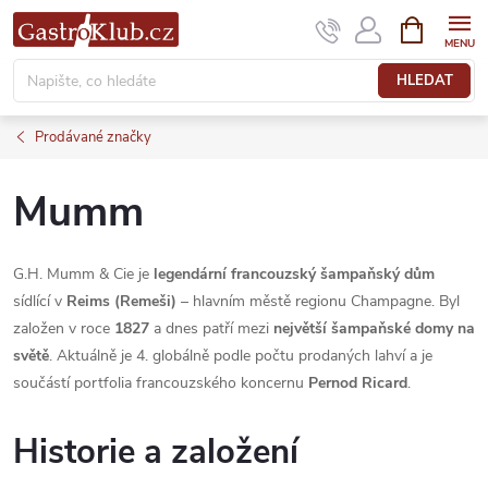
Přejít
NÁKUPNÍ
KOŠÍK
na
obsah
HLEDAT
Prodávané značky
Mumm
G.H. Mumm & Cie je
legendární francouzský šampaňský dům
sídlící v
Reims (Remeši)
– hlavním městě regionu Champagne. Byl
založen v roce
1827
a dnes patří mezi
největší šampaňské domy na
světě
. Aktuálně je 4. globálně podle počtu prodaných lahví a je
součástí portfolia francouzského koncernu
Pernod Ricard
.
Historie a založení