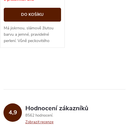
DO KOŠÍKU
Má jiskrnou, slámově žlutou
barvu a jemné, pravidelné
perlení. Vůně peckovitého
ovoce a pražené briošky
harmonizuje se svěžestí
chuťového tónu...
O
v
l
á
Hodnocení zákazníků
d
4,9
8562 hodnocení
a
Zobrazit recenze