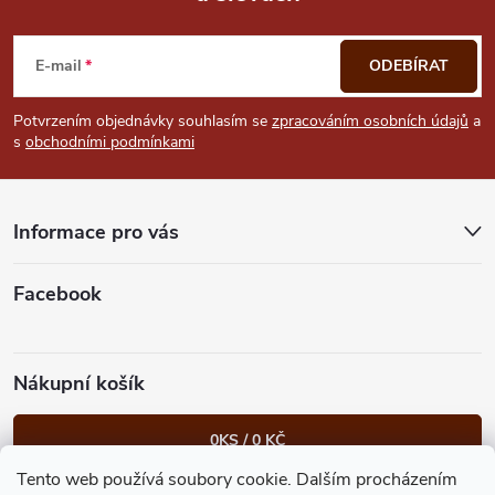
Z
s
u
á
E-mail
ODEBÍRAT
p
Potvrzením objednávky souhlasím se
zpracováním osobních údajů
a
s
obchodními podmínkami
a
t
Informace pro vás
í
Facebook
Nákupní košík
0
KS /
0 KČ
Tento web používá soubory cookie. Dalším procházením