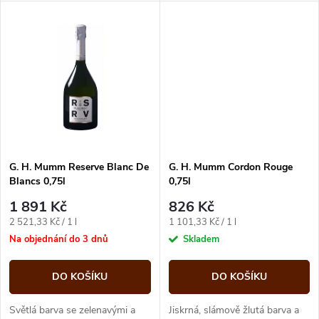
k
svěží nástup s výrazným
svěžích intenzivních tónů...
t
dlouhým...
t
ů
ů
G. H. Mumm Reserve Blanc De
G. H. Mumm Cordon Rouge
Blancs 0,75l
0,75l
1 891 Kč
826 Kč
Měrná
Měrná
2 521,33 Kč / 1 l
1 101,33 Kč / 1 l
cena:
cena:
Na objednání do 3 dnů
Skladem
DO KOŠÍKU
DO KOŠÍKU
Světlá barva se zelenavými a
Jiskrná, slámově žlutá barva a