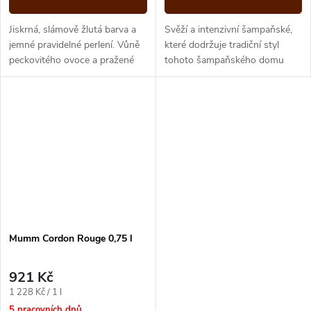
Jiskrná, slámově žlutá barva a
Svěží a intenzivní šampaňské,
jemné pravidelné perlení. Vůně
které dodržuje tradiční styl
peckovitého ovoce a pražené
tohoto šampaňského domu
briošky. V chuti harmonické,
svěží šampaňské s nádechem...
Mumm Cordon Rouge 0,75 l
921 Kč
Měrná
1 228 Kč / 1 l
cena:
5 pracovních dnů