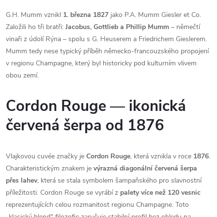
G.H. Mumm vznikl
1. března 1827
jako P.A. Mumm Giesler et Co.
Založili ho tři bratři:
Jacobus, Gottlieb a Phillip Mumm
– němečtí
vinaři z údolí Rýna – spolu s G. Heuserem a Friedrichem Gieslerem.
Mumm tedy nese typický příběh německo-francouzského propojení
v regionu Champagne, který byl historicky pod kulturním vlivem
obou zemí.
Cordon Rouge — ikonická
červená šerpa od 1876
Vlajkovou cuvée značky je
Cordon Rouge
, která vznikla v roce
1876
.
Charakteristickým znakem je
výrazná diagonální červená šerpa
přes lahev
, která se stala symbolem šampaňského pro slavnostní
příležitosti. Cordon Rouge se vyrábí z
palety více než 120 vesnic
reprezentujících celou rozmanitost regionu Champagne. Toto
„klasický blend" filozofie zaručuje stabilní profil bez ohledu na