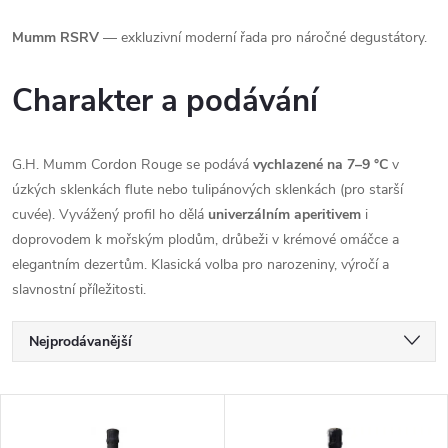
Mumm RSRV
— exkluzivní moderní řada pro náročné degustátory.
Charakter a podávání
G.H. Mumm Cordon Rouge se podává
vychlazené na 7–9 °C
v
úzkých sklenkách flute nebo tulipánových sklenkách (pro starší
cuvée). Vyvážený profil ho dělá
univerzálním aperitivem
i
doprovodem k mořským plodům, drůbeži v krémové omáčce a
elegantním dezertům. Klasická volba pro narozeniny, výročí a
slavnostní příležitosti.
Ř
Nejprodávanější
a
Nejlevnější
V
Nejdražší
z