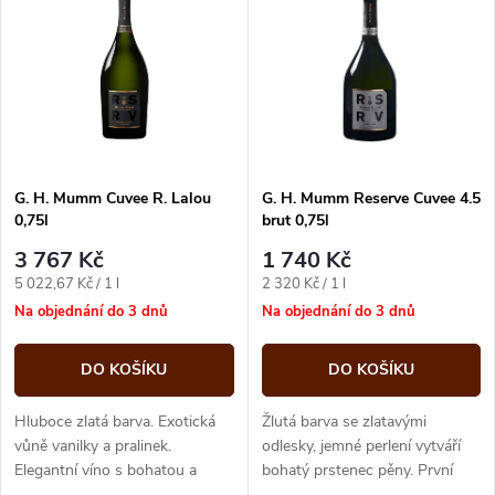
ý
Abecedně
e
p
n
i
í
s
p
G. H. Mumm Cuvee R. Lalou
G. H. Mumm Reserve Cuvee 4.5
0,75l
brut 0,75l
p
r
3 767 Kč
1 740 Kč
r
Měrná
Měrná
5 022,67 Kč / 1 l
2 320 Kč / 1 l
o
cena:
cena:
Na objednání do 3 dnů
Na objednání do 3 dnů
o
d
DO KOŠÍKU
DO KOŠÍKU
d
u
Hluboce zlatá barva. Exotická
Žlutá barva se zlatavými
u
vůně vanilky a pralinek.
odlesky, jemné perlení vytváří
Elegantní víno s bohatou a
bohatý prstenec pěny. První
k
příjemnou grapefruitovou chutí,
nádech odhaluje širokou paletu