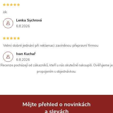
c
í
ok
Lenka Sychrová
p
6.8.2026
r
v
Velmi dobré jednání při reklamaci zaviněnou přepravní firmou
k
Ivan Kuchař
6.8.2026
y
Recenze pocházejí od zákazníků, kteří u nás skutečně nakoupili. Ověřujeme je
propojením s objednávkou.
v
ý
p
i
Mějte přehled o novinkách
a slevách