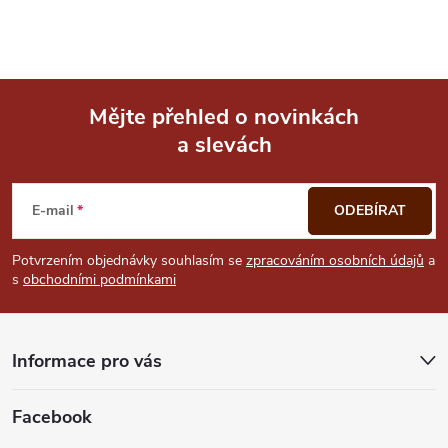
ý
p
i
Mějte přehled o novinkách
a slevách
Z
s
u
á
E-mail
ODEBÍRAT
p
Potvrzením objednávky souhlasím se
zpracováním osobních údajů
a
s
obchodními podmínkami
a
t
Informace pro vás
í
Facebook