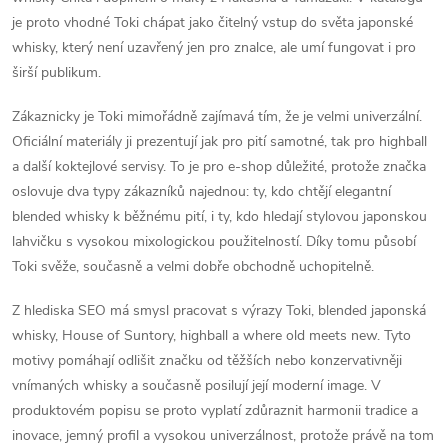
je proto vhodné Toki chápat jako čitelný vstup do světa japonské
whisky, který není uzavřený jen pro znalce, ale umí fungovat i pro
širší publikum.
Zákaznicky je Toki mimořádně zajímavá tím, že je velmi univerzální.
Oficiální materiály ji prezentují jak pro pití samotné, tak pro highball
a další koktejlové servisy. To je pro e-shop důležité, protože značka
oslovuje dva typy zákazníků najednou: ty, kdo chtějí elegantní
blended whisky k běžnému pití, i ty, kdo hledají stylovou japonskou
lahvičku s vysokou mixologickou použitelností. Díky tomu působí
Toki svěže, současně a velmi dobře obchodně uchopitelně.
Z hlediska SEO má smysl pracovat s výrazy Toki, blended japonská
whisky, House of Suntory, highball a where old meets new. Tyto
motivy pomáhají odlišit značku od těžších nebo konzervativněji
vnímaných whisky a současně posilují její moderní image. V
produktovém popisu se proto vyplatí zdůraznit harmonii tradice a
inovace, jemný profil a vysokou univerzálnost, protože právě na tom