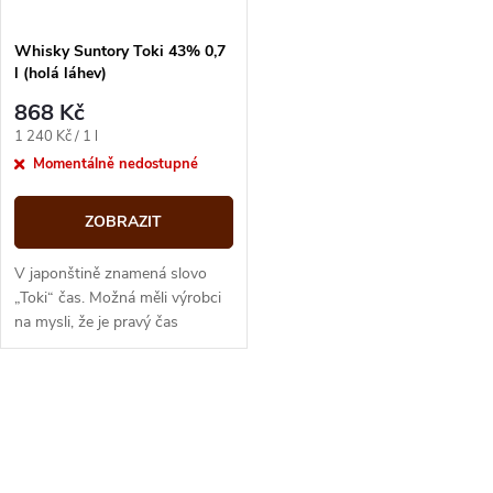
í
s
p
Whisky Suntory Toki 43% 0,7
l (holá láhev)
p
r
868 Kč
r
Měrná
1 240 Kč / 1 l
o
cena:
Momentálně nedostupné
o
d
ZOBRAZIT
d
u
V japonštině znamená slovo
u
„Toki“ čas. Možná měli výrobci
na mysli, že je pravý čas
k
ochutnat blendovanou whisky
k
Suntory, která překvapí...
t
O
t
ů
v
ů