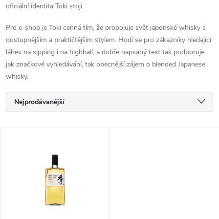
oficiální identita Toki stojí.
Pro e-shop je Toki cenná tím, že propojuje svět japonské whisky s
dostupnějším a praktičtějším stylem. Hodí se pro zákazníky hledající
láhev na sipping i na highball, a dobře napsaný text tak podporuje
jak značkové vyhledávání, tak obecnější zájem o blended Japanese
whisky.
Ř
Nejprodávanější
a
Nejlevnější
V
Nejdražší
z
ý
Abecedně
e
p
n
i