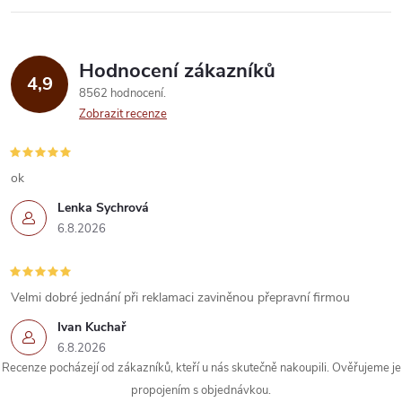
l
á
Hodnocení zákazníků
d
4,9
8562 hodnocení
a
Zobrazit recenze
c
í
ok
Lenka Sychrová
p
6.8.2026
r
v
Velmi dobré jednání při reklamaci zaviněnou přepravní firmou
k
Ivan Kuchař
6.8.2026
y
Recenze pocházejí od zákazníků, kteří u nás skutečně nakoupili. Ověřujeme je
propojením s objednávkou.
v