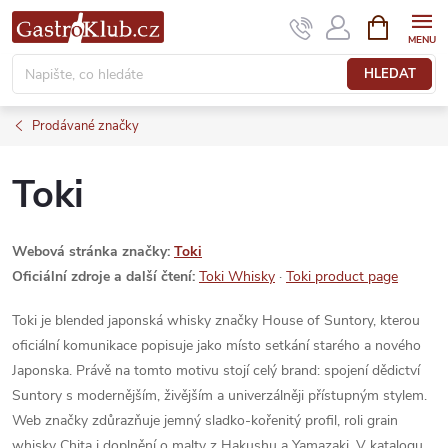
Přejít
NÁKUPNÍ
KOŠÍK
na
obsah
HLEDAT
Prodávané značky
Toki
Webová stránka značky:
Toki
Oficiální zdroje a další čtení:
Toki Whisky
·
Toki product page
Toki je blended japonská whisky značky House of Suntory, kterou
oficiální komunikace popisuje jako místo setkání starého a nového
Japonska. Právě na tomto motivu stojí celý brand: spojení dědictví
Suntory s modernějším, živějším a univerzálněji přístupným stylem.
Web značky zdůrazňuje jemný sladko-kořenitý profil, roli grain
whisky Chita i doplnění o malty z Hakushu a Yamazaki. V katalogu