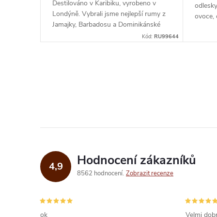
k
Destilováno v Karibiku, vyrobeno v
odlesky
u
Londýně. Vybrali jsme nejlepší rumy z
ovoce, 
t
Jamajky, Barbadosu a Dominikánské
sušený
k
republiky, které zrály minimálně 12 let...
Kód:
RU99644
hnědého
ů
t
O
ů
v
l
á
d
Hodnocení zákazníků
4,9
a
8562 hodnocení
Zobrazit recenze
c
í
ok
Velmi dobr