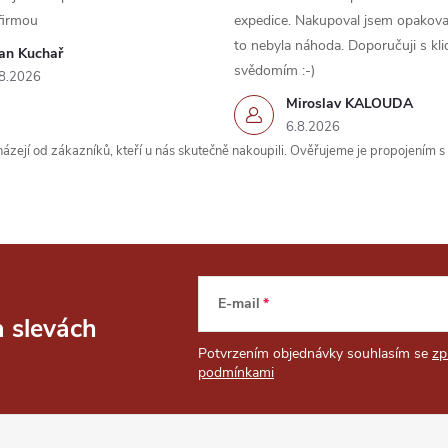
firmou
expedice. Nakupoval jsem opakova
to nebyla náhoda. Doporučuji s kl
van Kuchař
svědomím :-)
8.2026
Miroslav KALOUDA
6.8.2026
zejí od zákazníků, kteří u nás skutečně nakoupili. Ověřujeme je propojením 
E-mail
a slevách
Potvrzením objednávky souhlasím se
zp
podmínkami