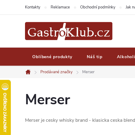
Přejít
Kontakty
Reklamace
Obchodní podmínky
Jak 
na
obsah
Oblíbené produkty
Náš tip
Alkohol
Prodávané značky
Merser
Domů
Merser
Merser je cesky whisky brand - klasicka ceska ble