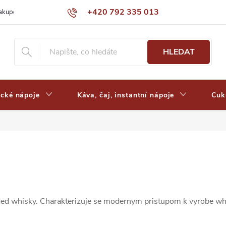
+420 792 335 013
nakupovat
Výdejní místa a ceny dopravy
Často kladené otázky
HLEDAT
ické nápoje
Káva, čaj, instantní nápoje
Cuk
nded whisky. Charakterizuje se modernym pristupom k vyrobe w