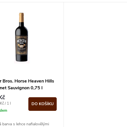
r Bros. Horse Heaven Hills
net Sauvignon 0,75 l
Kč
č / 1 l
DO KOŠÍKU
adem
 barva s lehce nafialovělými