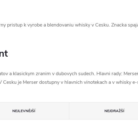
ny pristup k vyrobe a blendovaniu whisky v Cesku. Znacka spaj
nt
tov a klasickym zranim v dubovych sudech. Hlavni rady: Merser
. V Cesku je Merser dostupny v hlavnich vinotekach a v whisky e
NEJLEVNĚJŠÍ
NEJDRAŽŠÍ