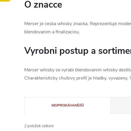
O znacce
Merser je ceska whisky znacka. Reprezentuje moder
blendovanim a finalizaciou.
Vyrobni postup a sortime
Merser whisky se vyrabi blendovanim whisky destila
Charakteristicky chutovy profil je hladky, vyvazeny
Ř
NEJPRODÁVANĚJŠÍ
a
2
položek celkem