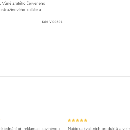
. Vůně zralého červeného
ostružinového koláče a
ch brusinek s nádechem
 cukru a...
Kód:
VI99891
é jednání při reklamaci zaviněnou
Nabídka kvalitních produktů a velm