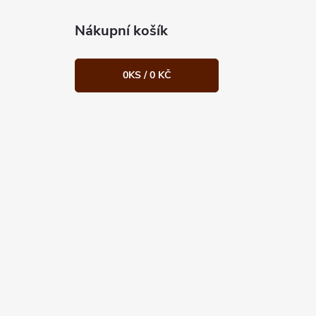
Nákupní košík
0
KS /
0 KČ