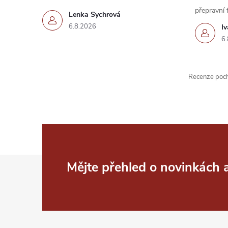
přepravní 
p
Lenka Sychrová
6.8.2026
I
r
6.
v
k
Recenze pochá
y
v
ý
p
Z
Mějte přehled o novinkách
i
á
s
p
u