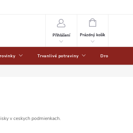
Zpracování osobních dat
Zásady ochrany osobních údajů
Zásady po
NÁKUPNÍ
KOŠÍK
Prázdný košík
Přihlášení
rovinky
Trvanlivé potraviny
Drogerie
hisky v ceskych podmienkach.