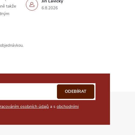
Jiří Lavický
ně takže
6.8.2026
idným
s objednávkou.
ODEBÍRAT
racováním osobních údajů
a s
obchodními