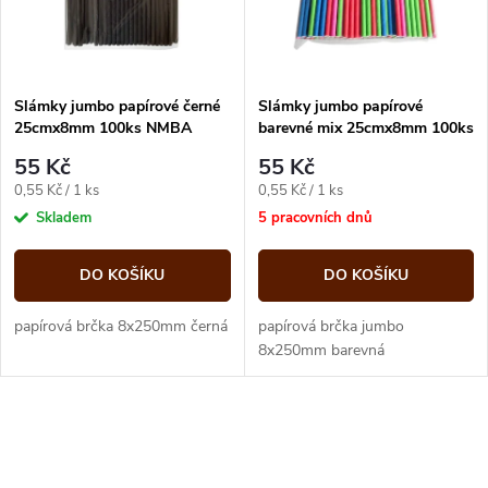
n
i
í
s
p
Slámky jumbo papírové černé
Slámky jumbo papírové
25cmx8mm 100ks NMBA
barevné mix 25cmx8mm 100ks
p
NMBA
r
55 Kč
55 Kč
r
Měrná
Měrná
0,55 Kč / 1 ks
0,55 Kč / 1 ks
o
cena:
cena:
Skladem
5 pracovních dnů
o
d
DO KOŠÍKU
DO KOŠÍKU
d
u
papírová brčka 8x250mm černá
papírová brčka jumbo
u
8x250mm barevná
k
k
O
t
t
v