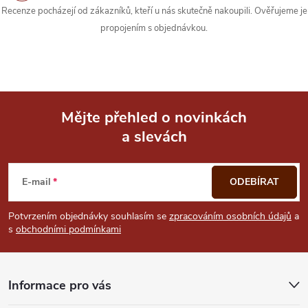
Recenze pocházejí od zákazníků, kteří u nás skutečně nakoupili. Ověřujeme je
v
propojením s objednávkou.
ý
p
i
Mějte přehled o novinkách
s
a slevách
Z
u
á
E-mail
ODEBÍRAT
p
Potvrzením objednávky souhlasím se
zpracováním osobních údajů
a
s
obchodními podmínkami
a
t
Informace pro vás