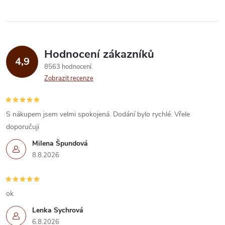
ů
ů
l
á
Hodnocení zákazníků
d
4,9
8563 hodnocení
a
Zobrazit recenze
c
í
S nákupem jsem velmi spokojená. Dodání bylo rychlé. Vřele
doporučuji
p
Milena Špundová
r
8.8.2026
v
k
ok
Lenka Sychrová
y
6.8.2026