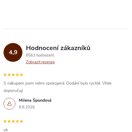
O
t
ů
v
ů
l
á
Hodnocení zákazníků
d
4,9
8563 hodnocení
a
Zobrazit recenze
c
í
S nákupem jsem velmi spokojená. Dodání bylo rychlé. Vřele
doporučuji
p
Milena Špundová
r
8.8.2026
v
ok