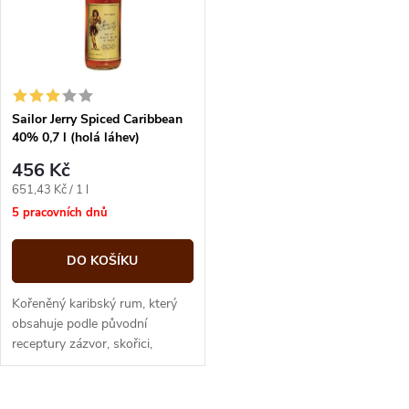
p
n
i
í
s
p
Sailor Jerry Spiced Caribbean
40% 0,7 l (holá láhev)
p
r
456 Kč
r
Měrná
651,43 Kč / 1 l
o
cena:
5 pracovních dnů
o
d
DO KOŠÍKU
d
u
Kořeněný karibský rum, který
u
obsahuje podle původní
receptury zázvor, skořici,
k
hřebíček, vanilku a infuzi
k
přírodní limety.
t