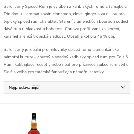
Sailor Jerry Spiced Rum je vyráběn z karib ských rumů z Jamajky a
Trinidad u – aromatizován cinnamon, clove, ginger a va nil lou pro
typický spiced rum charakter. Stárení v amerických bourbon sudech
dává rum u hladkost a bohatost. Chuový profil: vanil ka, koření,
karamel a lehká tropická sladkost. Obsah alkoholu 46 % obj.
Sailor Jerry je ideální pro milovníky spiced rumů a amerikánské
námořní kultury – chutný a snadný karib ský spiced rum pro Cola &
Rum, kokt ejlové recept y nebo neat pro příznivce spiked rum styl u.
Skvělá volba pro tatérské fanoušky a námořní estetiky.
Ř
Nejprodávanější
a
Nejlevnější
V
Nejdražší
z
ý
Abecedně
e