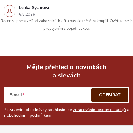
k
Lenka Sychrová
y
6.8.2026
Recenze pocházejí od zákazníků, kteří u nás skutečně nakoupili. Ověřujeme je
v
propojením s objednávkou.
ý
p
i
Mějte přehled o novinkách
s
a slevách
Z
u
á
E-mail
ODEBÍRAT
p
Potvrzením objednávky souhlasím se
zpracováním osobních údajů
a
s
obchodními podmínkami
a