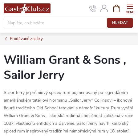
Přejít
NÁKUPNÍ
KOŠÍK
na
obsah
HLEDAT
Prodávané značky
William Grant & Sons ,
Sailor Jerry
Sailor Jerry je prémiový spiced rum pojmenovaný po legendárním
amerikánském tatér ovi Normanu „Sailor Jerry“ Collinsovi – ikonové
figurě tradičního Old School tetování a námořní kultury. Rum vyrábí
William Grant & Sons – skotská rodinná společnost založená v roce
1887, vlastnící Glenfiddich a Balvenie. Sailor Jerry navrhl karib ský
spiced rum inspirovaný tradičními námořnickými rum y 18. století.