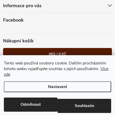
t
Informace pro vás
í
Facebook
Nákupní košík
0
KS /
0 KČ
Tento web používá soubory cookie. Dalším procházením
Heureka.cz
Facebook
Instagram
Bonvolo - přidej se taky
tohoto webu vyjadřujete souhlas s jejich používáním.
Více
zde
Nastavení
Copyright 2026
GastroKlub.cz
. Všechna práva vyhrazena.
Upravit
nastavení cookies
Vytvořil Shoptet Premium
Odmítnout
Souhlasím