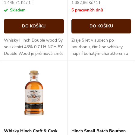
r
Měrná
Měrná
1 445,71 Kč / 1 l
1 392,86 Kč / 1 l
o
cena:
cena:
Skladem
5 pracovních dnů
o
d
DO KOŠÍKU
DO KOŠÍKU
d
u
Whisky Hinch Double wood 5y
Zraje 5 let v sudech po
u
se sklenicí 43% 0,7 l HINCH 5Y
bourbonu, čímž se whiskey
Double Wood je prémiová směs
naplní bohatým charakterem a
k
single malt a single grain
hloubkou. Opravdové kouzlo se
k
whisky s moderním...
však stane během následujících
t
šesti...
t
ů
ů
Whisky Hinch Craft & Cask
Hinch Small Batch Bourbon