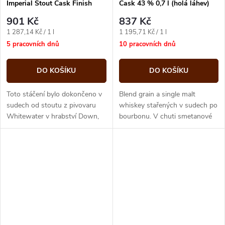
Imperial Stout Cask Finish
Cask 43 % 0,7 l (holá láhev)
46,4% 0,7 l (holá láhev)
901 Kč
837 Kč
Měrná
Měrná
1 287,14 Kč / 1 l
1 195,71 Kč / 1 l
cena:
cena:
5 pracovních dnů
10 pracovních dnů
DO KOŠÍKU
DO KOŠÍKU
Toto stáčení bylo dokončeno v
Blend grain a single malt
sudech od stoutu z pivovaru
whiskey stařených v sudech po
Whitewater v hrabství Down,
bourbonu. V chuti smetanové
nad kterým se tyčí pohoří
tóny vanilky po bourbonovém
Morne Mountains. Samotné
sudu s nádechem sušeného
pivo se...
ovoce a...