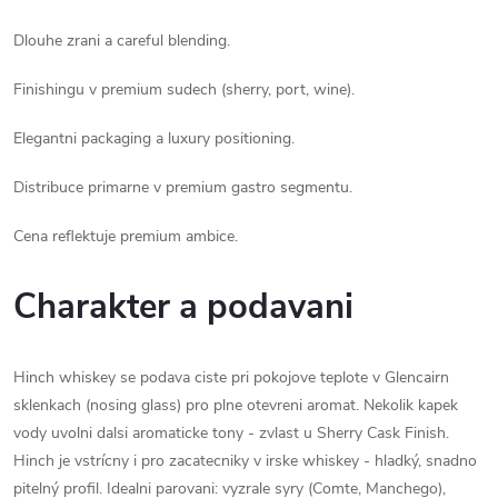
Dlouhe zrani a careful blending.
Finishingu v premium sudech (sherry, port, wine).
Elegantni packaging a luxury positioning.
Distribuce primarne v premium gastro segmentu.
Cena reflektuje premium ambice.
Charakter a podavani
Hinch whiskey se podava ciste pri pokojove teplote v Glencairn
sklenkach (nosing glass) pro plne otevreni aromat. Nekolik kapek
vody uvolni dalsi aromaticke tony - zvlast u Sherry Cask Finish.
Hinch je vstrícny i pro zacatecniky v irske whiskey - hladký, snadno
pitelný profil. Idealni parovani: vyzrale syry (Comte, Manchego),