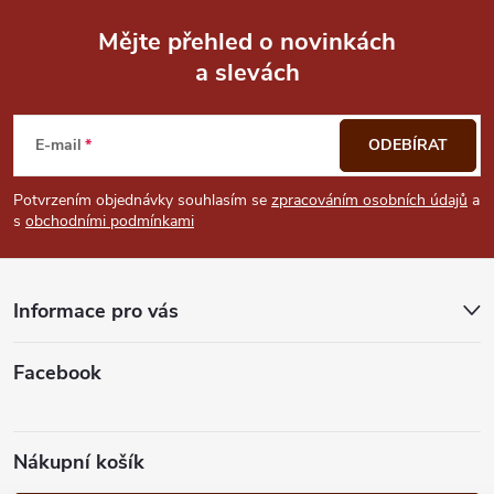
ý
Mějte přehled o novinkách
p
a slevách
Z
i
á
s
E-mail
ODEBÍRAT
u
p
Potvrzením objednávky souhlasím se
zpracováním osobních údajů
a
s
obchodními podmínkami
a
t
Informace pro vás
í
Facebook
Nákupní košík