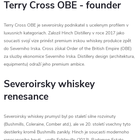
Terry Cross OBE - founder
Terry Cross OBE je severoirsky podnikatel s ucelenym profilem v
luxusnich kategoriach. Zalozil Hinch Distillery v roce 2017 jako
soucasti svojí vize prinést premium irskou whiskey produkce zpět
do Severniho Irska. Cross získal Order of the British Empire (OBE)
za sluzby ekonomice Severniho Irska. Distillery design (architektura,
equipmentu) odraží jeho premium ambice.
Severoirsky whiskey
renesance
Severoirsky whiskey prumysl byl po staletí silne rozvinuty
(Bushmills, Coleraine, Comber atd.), ale ve 20. století vsechny tyto
destilerky kromě Bushmills zanikly. Hinch je soucasti modernoho
renesancniho hnuti - vedle Echlinville (2013), Rademon Estate