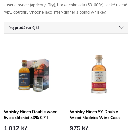
sušené ovoce (apricoty, fíky), horka cokolada (50-60%), lehké uzené
ryby, doutník. Vhodne jako after-dinner sipping whiskey.
Ř
Nejprodávanější
a
Nejlevnější
V
Nejdražší
z
ý
Abecedně
e
p
n
i
í
s
p
Whisky Hinch Double wood
Whisky Hinch 5Y Double
5y se sklenicí 43% 0,7 l
Wood Madeira Wine Cask
p
Finish 46% 0,7 l (holá láhev)
r
1 012 Kč
975 Kč