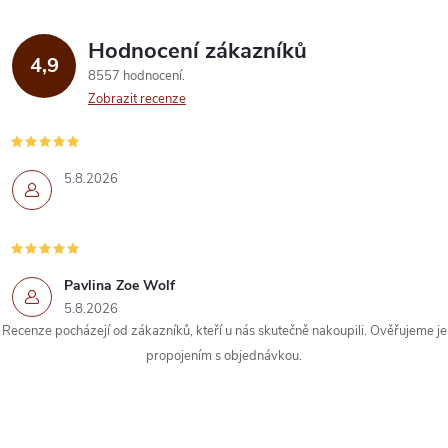
á
Hodnocení zákazníků
d
4,9
8557 hodnocení
a
Zobrazit recenze
c
í
5.8.2026
p
r
Pavlina Zoe Wolf
v
5.8.2026
k
Recenze pocházejí od zákazníků, kteří u nás skutečně nakoupili. Ověřujeme je
propojením s objednávkou.
y
v