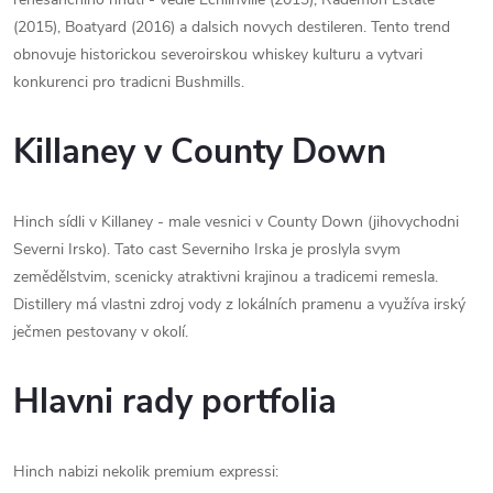
(2015), Boatyard (2016) a dalsich novych destileren. Tento trend
obnovuje historickou severoirskou whiskey kulturu a vytvari
konkurenci pro tradicni Bushmills.
Killaney v County Down
Hinch sídli v Killaney - male vesnici v County Down (jihovychodni
Severni Irsko). Tato cast Severniho Irska je proslyla svym
zemědělstvim, scenicky atraktivni krajinou a tradicemi remesla.
Distillery má vlastni zdroj vody z lokálních pramenu a využíva irský
ječmen pestovany v okolí.
Hlavni rady portfolia
Hinch nabizi nekolik premium expressi: