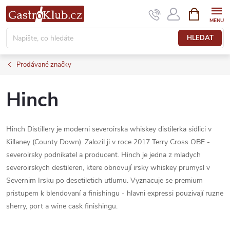
Přejít
NÁKUPNÍ
KOŠÍK
na
obsah
HLEDAT
Prodávané značky
Hinch
Hinch Distillery je moderni severoirska whiskey distilerka sidlici v
Killaney (County Down). Zalozil ji v roce 2017 Terry Cross OBE -
severoirsky podnikatel a producent. Hinch je jedna z mladych
severoirskych destileren, ktere obnovují irsky whiskey prumysl v
Severnim Irsku po desetiletich utlumu. Vyznacuje se premium
pristupem k blendovaní a finishingu - hlavni expressi pouzivají ruzne
sherry, port a wine cask finishingu.