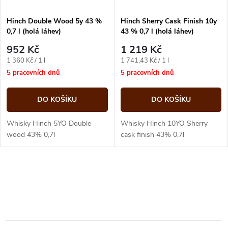
Hinch Double Wood 5y 43 %
Hinch Sherry Cask Finish 10y
0,7 l (holá láhev)
43 % 0,7 l (holá láhev)
952 Kč
1 219 Kč
Měrná
Měrná
1 360 Kč / 1 l
1 741,43 Kč / 1 l
cena:
cena:
5 pracovních dnů
5 pracovních dnů
DO KOŠÍKU
DO KOŠÍKU
Whisky Hinch 5YO Double
Whisky Hinch 10YO Sherry
wood 43% 0,7l
cask finish 43% 0,7l
O
v
l