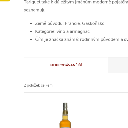
Tariquet také k důležitým jménům moderně pojatého B
seznamují.
Země původu: Francie, Gaskoňsko
Kategorie: víno a armagnac
Čím je značka známá: rodinným původem a s
Ř
NEJPRODÁVANĚJŠÍ
a
2
položek celkem
z
V
e
ý
n
p