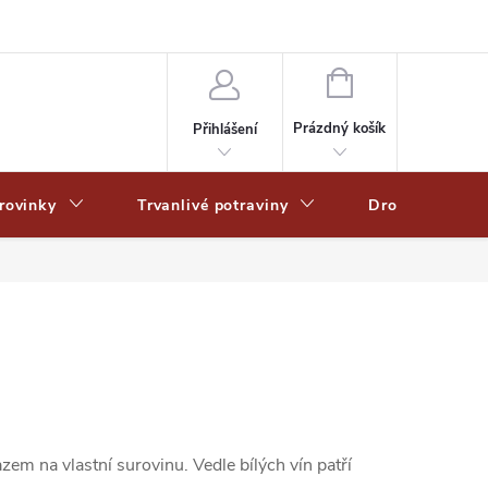
Zpracování osobních dat
Zásady ochrany osobních údajů
Zásady po
NÁKUPNÍ
KOŠÍK
Prázdný košík
Přihlášení
rovinky
Trvanlivé potraviny
Drogerie
em na vlastní surovinu. Vedle bílých vín patří