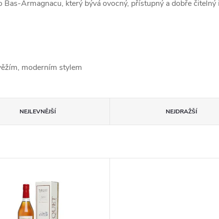
as-Armagnacu, který bývá ovocný, přístupný a dobře čitelný i p
věžím, moderním stylem
NEJLEVNĚJŠÍ
NEJDRAŽŠÍ