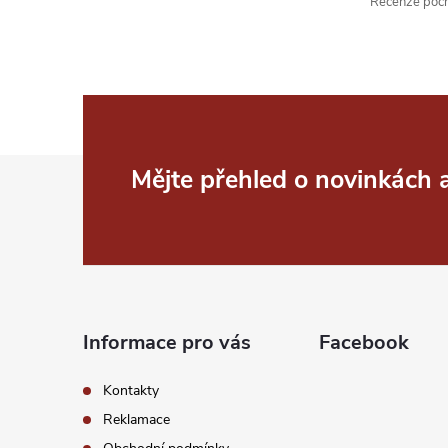
k
Recenze pochá
y
v
ý
p
Z
Mějte přehled o novinkách
i
á
s
p
u
a
Informace pro vás
Facebook
t
Kontakty
í
Reklamace