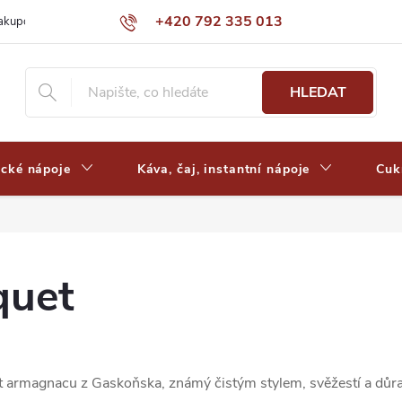
+420 792 335 013
nakupovat
Výdejní místa a ceny dopravy
Často kladené otázky
HLEDAT
ické nápoje
Káva, čaj, instantní nápoje
Cuk
quet
t armagnacu z Gaskoňska, známý čistým stylem, svěžestí a důraz