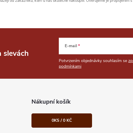
zejí od zákazníků, kteří u nás skutečně nakoupili. Ověřujeme je propojením 
E-mail
a slevách
Potvrzením objednávky souhlasím se
zp
podmínkami
Nákupní košík
0
KS /
0 KČ