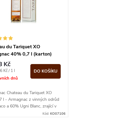
au du Tariquet XO
nac 40% 0,7 l (karton)
8 Kč
 Kč / 1 l
DO KOŠÍKU
ovních dnů
ac Chateau du Tariquet XO
7 l - Armagnac z vinných odrůd
o a 60% Ugni Blanc, zrající v
 let. Vonící po čerstvém...
Kód:
KO07106