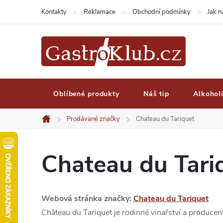
Přejít
Kontakty
Reklamace
Obchodní podmínky
Jak 
na
obsah
Oblíbené produkty
Náš tip
Alkohol
Prodávané značky
Chateau du Tariquet
Domů
Chateau du Tari
Webová stránka značky:
Chateau du Tariquet
Château du Tariquet je rodinné vinařství a producen