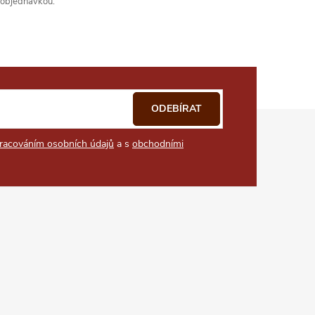
s objednávkou.
ODEBÍRAT
racováním osobních údajů
a s
obchodními