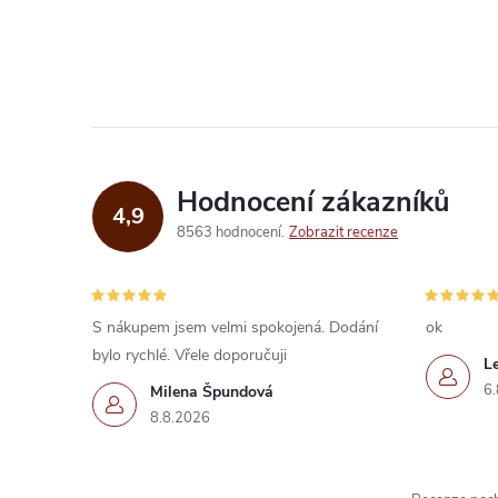
t
O
ů
v
l
á
d
Hodnocení zákazníků
4,9
a
8563 hodnocení
Zobrazit recenze
c
í
S nákupem jsem velmi spokojená. Dodání
ok
bylo rychlé. Vřele doporučuji
p
L
6.
Milena Špundová
r
8.8.2026
v