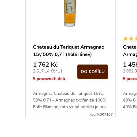
í
i
p
s
r
p
Chateau du Tariquet Armagnac
Chate
o
15y 50% 0,7 l (holá láhev)
Armag
r
1 762 Kč
1 45
d
o
Měrná
Měrná
2 517,14 Kč / 1 l
2 082,86
DO KOŠÍKU
cena:
cena:
5 pracovních dnů
5 prac
u
d
Armagnac Chateau du Tariquet 15YO
Armagn
k
50% 0,7 l - Armagnac tvořen ze 100%
40% 0,
u
Folle Blanche, tato vinná odrůda je pro
40% Bac
t
tento ušlechtilý nápoj nejvhodnější,...
sudu 15
Kód:
KO07107
k
ů