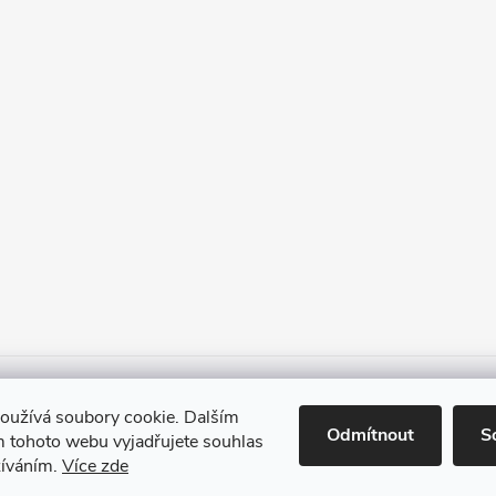
Heureka.cz
Facebook
Instagram
Bonvolo - přidej se taky
oužívá soubory cookie. Dalším
Odmítnout
S
 tohoto webu vyjadřujete souhlas
žíváním.
Více zde
vit nastavení cookies