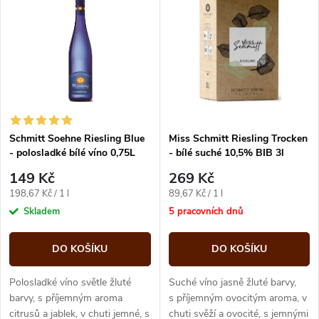
z
ý
Abecedně
e
p
n
i
í
s
p
Schmitt Soehne Riesling Blue
Miss Schmitt Riesling Trocken
- polosladké bílé víno 0,75L
- bílé suché 10,5% BIB 3l
p
r
149 Kč
269 Kč
r
Měrná
Měrná
198,67 Kč / 1 l
89,67 Kč / 1 l
o
cena:
cena:
Skladem
5 pracovních dnů
o
d
DO KOŠÍKU
DO KOŠÍKU
d
u
Polosladké víno světle žluté
Suché víno jasně žluté barvy,
u
barvy, s příjemným aroma
s příjemným ovocitým aroma, v
citrusů a jablek, v chuti jemné, s
chuti svěží a ovocité, s jemnými