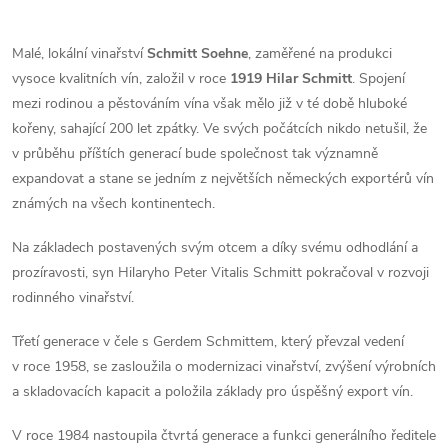
Malé, lokální vinařství
Schmitt Soehne
, zaměřené na produkci
vysoce kvalitních vín, založil v roce
1919 Hilar Schmitt
. Spojení
mezi rodinou a pěstováním vína však mělo již v té době hluboké
kořeny, sahající 200 let zpátky. Ve svých počátcích nikdo netušil, že
v průběhu příštích generací bude společnost tak významně
expandovat a stane se jedním z největších německých exportérů vín
známých na všech kontinentech.
Na základech postavených svým otcem a díky svému odhodlání a
prozíravosti, syn Hilaryho Peter Vitalis Schmitt pokračoval v rozvoji
rodinného vinařství.
Třetí generace v čele s Gerdem Schmittem, který převzal vedení
v roce 1958, se zasloužila o modernizaci vinařství, zvýšení výrobních
a skladovacích kapacit a položila základy pro úspěšný export vín.
V roce 1984 nastoupila čtvrtá generace a funkci generálního ředitele