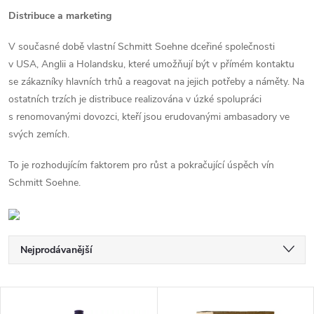
Distribuce a marketing
V současné době vlastní Schmitt Soehne dceřiné společnosti
v USA, Anglii a Holandsku, které umožňují být v přímém kontaktu
se zákazníky hlavních trhů a reagovat na jejich potřeby a náměty. Na
ostatních trzích je distribuce realizována v úzké spolupráci
s renomovanými dovozci, kteří jsou erudovanými ambasadory ve
svých zemích.
To je rozhodujícím faktorem pro růst a pokračující úspěch vín
Schmitt Soehne.
Ř
Nejprodávanější
a
Nejlevnější
V
Nejdražší