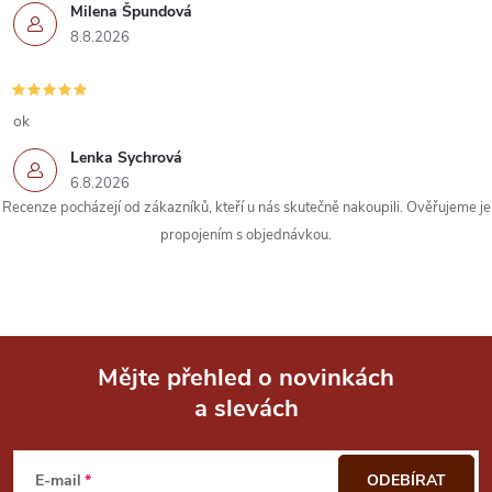
p
Milena Špundová
r
8.8.2026
v
k
ok
Lenka Sychrová
y
6.8.2026
Recenze pocházejí od zákazníků, kteří u nás skutečně nakoupili. Ověřujeme je
v
propojením s objednávkou.
ý
p
i
Mějte přehled o novinkách
s
a slevách
Z
u
á
E-mail
ODEBÍRAT