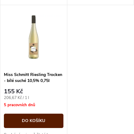
k
dominantními ovocitými tóny, s
náznaky citrusových plodů a
k
příjemnou kyselinkou. Živé...
broskví, s lehkými...
t
t
ů
ů
Miss Schmitt Riesling Trocken
- bílé suché 10,5% 0,75l
155 Kč
Měrná
206,67 Kč / 1 l
cena:
5 pracovních dnů
DO KOŠÍKU