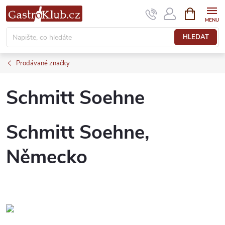
Přejít
NÁKUPNÍ
KOŠÍK
na
obsah
HLEDAT
Prodávané značky
Schmitt Soehne
Schmitt Soehne,
Německo