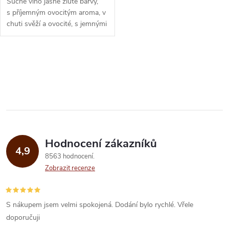
Suché víno jasně žluté barvy,
s příjemným ovocitým aroma, v
chuti svěží a ovocité, s jemnými
náznaky citrusových plodů a
broskví, s lehkými...
O
v
l
á
Hodnocení zákazníků
d
4,9
8563 hodnocení
a
Zobrazit recenze
c
í
S nákupem jsem velmi spokojená. Dodání bylo rychlé. Vřele
doporučuji