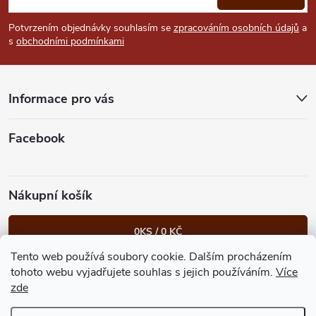
p
Potvrzením objednávky souhlasím se
zpracováním osobních údajů
a
s
obchodními podmínkami
a
t
Informace pro vás
í
Facebook
Nákupní košík
0
KS /
0 KČ
Tento web používá soubory cookie. Dalším procházením
Heureka.cz
Facebook
Instagram
Bonvolo - přidej se taky
tohoto webu vyjadřujete souhlas s jejich používáním.
Více
zde