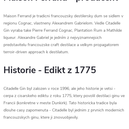
Maison Ferrand je tradicni francouzsky destilersky dum se sidlem v
regionu Cognac, vlastneny Alexandrem Gabrielom. Vedle Citadelle
Gin vyraba take Pierre Ferrand Cognac, Plantation Rum a Mathilde
liqueur. Alexandre Gabriel je jedním z nejvyznamnejsich
predstavitelu francouzske craft destilace a velkym propagatorem
terroir-driven approach k destilatum.
Historie - Edikt z 1775
Citadelle Gin byl zalozen v roce 1996, ale jeho historie je vetsi -
cerpa z cisarskeho ediktu z roku 1775, ktery povolil destilaci ginu ve
Francii (konkretne v meste Dunkirk). Tato historicka tradice byla
dlouhe casy zapomenuta - Citadelle byl jednim z prvnich modernich
francouzskych ginu, ktere ji znovuobjevily.