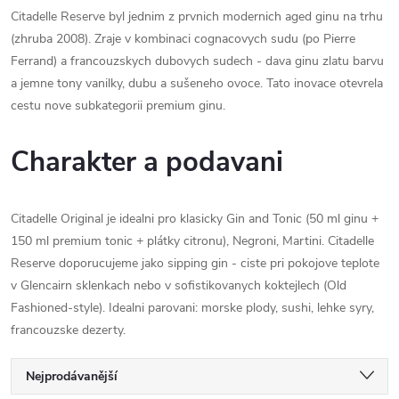
Citadelle Reserve byl jednim z prvnich modernich aged ginu na trhu
(zhruba 2008). Zraje v kombinaci cognacovych sudu (po Pierre
Ferrand) a francouzskych dubovych sudech - dava ginu zlatu barvu
a jemne tony vanilky, dubu a sušeneho ovoce. Tato inovace otevrela
cestu nove subkategorii premium ginu.
Charakter a podavani
Citadelle Original je idealni pro klasicky Gin and Tonic (50 ml ginu +
150 ml premium tonic + plátky citronu), Negroni, Martini. Citadelle
Reserve doporucujeme jako sipping gin - ciste pri pokojove teplote
v Glencairn sklenkach nebo v sofistikovanych koktejlech (Old
Fashioned-style). Idealni parovani: morske plody, sushi, lehke syry,
francouzske dezerty.
Ř
Nejprodávanější