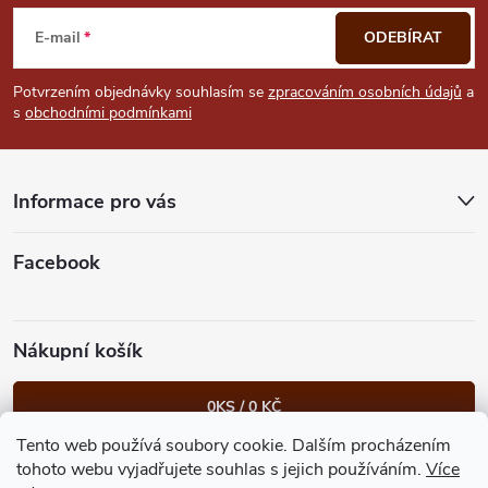
á
s
E-mail
ODEBÍRAT
u
p
Potvrzením objednávky souhlasím se
zpracováním osobních údajů
a
s
obchodními podmínkami
a
t
Informace pro vás
í
Facebook
Nákupní košík
0
KS /
0 KČ
Tento web používá soubory cookie. Dalším procházením
Heureka.cz
Facebook
Instagram
Bonvolo - přidej se taky
tohoto webu vyjadřujete souhlas s jejich používáním.
Více