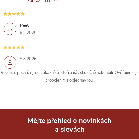
a
Zobrazit recenze
c
í
Peetr F
6.8.2026
p
r
5.8.2026
v
k
Recenze pocházejí od zákazníků, kteří u nás skutečně nakoupili. Ověřujeme je
propojením s objednávkou.
y
v
ý
Mějte přehled o novinkách
p
a slevách
Z
i