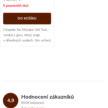
cena:
5 pracovních dnů
DO KOŠÍKU
Citadelle No Mistake Old Tom
vzniká z ginu, který zraje
v dřevěných sudech. Gin určený
ke zrání má vlastní směs
rostlinných ingrediencí,...
O
v
l
á
Hodnocení zákazníků
d
4,9
8558 hodnocení