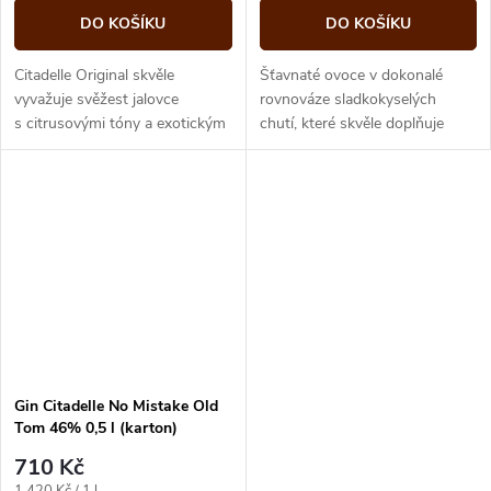
DO KOŠÍKU
DO KOŠÍKU
Citadelle Original skvěle
Šťavnaté ovoce v dokonalé
vyvažuje svěžest jalovce
rovnováze sladkokyselých
s citrusovými tóny a exotickým
chutí, které skvěle doplňuje
kořením.
suchý gin, to je Citadelle Rouge.
Gin Citadelle No Mistake Old
Tom 46% 0,5 l (karton)
710 Kč
Měrná
1 420 Kč / 1 l