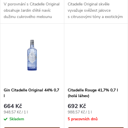
d
u
V porovnání s Citadelle Original
Citadelle Original skvěle
u
obsahuje Jardin d’été navíc
vyvažuje svěžest jalovce
dužinu cukrového melounu
s citrusovými tóny a exotickým
k
Charentais, celé citrony a kůru
kořením.
k
citrusu yuzu. Gin...
t
t
ů
ů
Gin Citadelle Original 44% 0,7
Citadelle Rouge 41,7% 0,7 l
l
(holá láhev)
664 Kč
692 Kč
Měrná
Měrná
948,57 Kč / 1 l
988,57 Kč / 1 l
cena:
cena:
Skladem
5 pracovních dnů