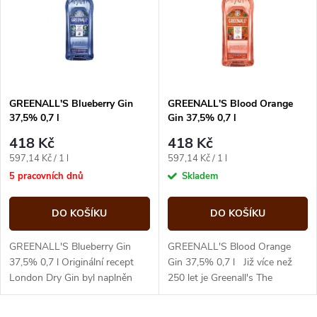
e
p
n
i
í
s
p
GREENALL'S Blueberry Gin
GREENALL'S Blood Orange
37,5% 0,7 l
Gin 37,5% 0,7 l
p
r
418 Kč
418 Kč
r
Měrná
Měrná
597,14 Kč / 1 l
597,14 Kč / 1 l
o
cena:
cena:
5 pracovních dnů
Skladem
o
d
DO KOŠÍKU
DO KOŠÍKU
d
u
GREENALL'S Blueberry Gin
GREENALL'S Blood Orange
u
37,5% 0,7 l Originální recept
Gin 37,5% 0,7 l Již více než
London Dry Gin byl naplněn
250 let je Greenall's The
k
čerstvými borůvkami, aby vznikl
Original je ručně vyráběn
k
ovocný gin, který má sladkou
nejstaršími anglickými