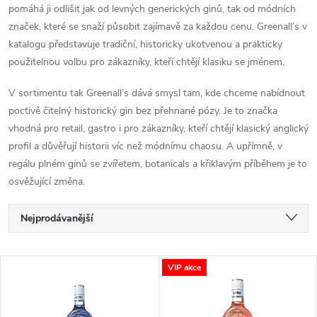
pomáhá ji odlišit jak od levných generických ginů, tak od módních
značek, které se snaží působit zajímavě za každou cenu. Greenall’s v
katalogu představuje tradiční, historicky ukotvenou a prakticky
použitelnou volbu pro zákazníky, kteří chtějí klasiku se jménem.
V sortimentu tak Greenall’s dává smysl tam, kde chceme nabídnout
poctivě čitelný historický gin bez přehnané pózy. Je to značka
vhodná pro retail, gastro i pro zákazníky, kteří chtějí klasický anglický
profil a důvěřují historii víc než módnímu chaosu. A upřímně, v
regálu plném ginů se zvířetem, botanicals a křiklavým příběhem je to
osvěžující změna.
Ř
Nejprodávanější
a
Nejlevnější
V
VIP akce
Nejdražší
z
ý
Abecedně