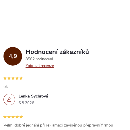
t
a...
palírnami...
O
t
ů
v
ů
l
á
Hodnocení zákazníků
d
4,9
8562 hodnocení
a
Zobrazit recenze
c
í
ok
Lenka Sychrová
p
6.8.2026
r
v
Velmi dobré jednání při reklamaci zaviněnou přepravní firmou