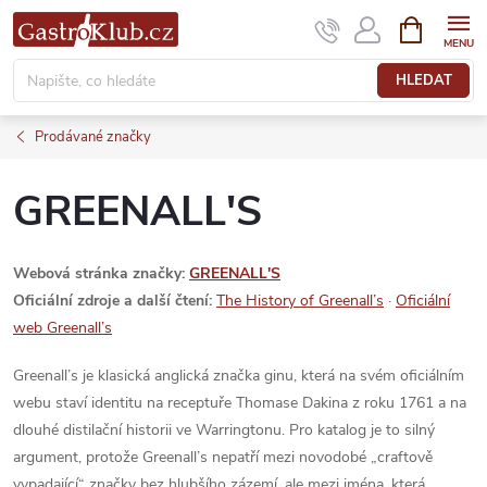
Přejít
NÁKUPNÍ
KOŠÍK
na
obsah
HLEDAT
Prodávané značky
GREENALL'S
Webová stránka značky:
GREENALL'S
Oficiální zdroje a další čtení:
The History of Greenall’s
·
Oficiální
web Greenall’s
Greenall’s je klasická anglická značka ginu, která na svém oficiálním
webu staví identitu na receptuře Thomase Dakina z roku 1761 a na
dlouhé distilační historii ve Warringtonu. Pro katalog je to silný
argument, protože Greenall’s nepatří mezi novodobé „craftově
vypadající“ značky bez hlubšího zázemí, ale mezi jména, která