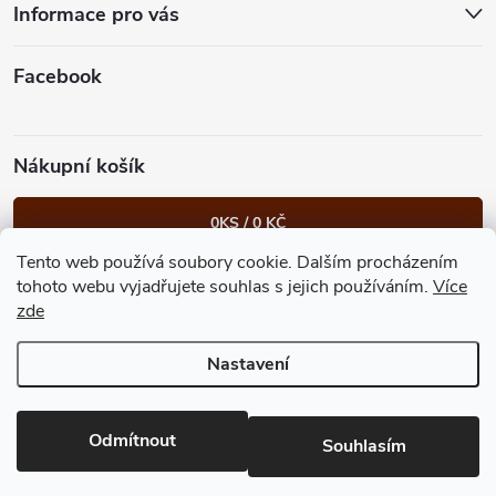
t
Informace pro vás
í
Facebook
Nákupní košík
0
KS /
0 KČ
Tento web používá soubory cookie. Dalším procházením
Heureka.cz
Facebook
Instagram
Bonvolo - přidej se taky
tohoto webu vyjadřujete souhlas s jejich používáním.
Více
zde
Nastavení
Copyright 2026
GastroKlub.cz
. Všechna práva vyhrazena.
Upravit
nastavení cookies
Vytvořil Shoptet Premium
Odmítnout
Souhlasím