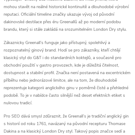
mohou stavět na reálné historické kontinuitě a dlouhodobé výrobní
reputaci. Oficiální timeline značky ukazuje vývoj od původní
dakinovské destilace přes éru Greenallů až po moderní podobu
brandu, který si stále zakládá na srozumitelném London Dry stylu.
Zákaznicky Greenall’s funguje jako přístupný, spolehlivý a
rozpoznatelný ginový brand. Hodí se pro zákazníky, kteří chtějí
klasický styl do G&T i do standardních koktejlů, a současně pro
obchodní použití v gastro provozech, kde je důležitá čitelnost,
dostupnost a stabilní profil. Značka není postavená na excentrickém
příběhu nebo jednorázové limitce, ale na tom, že dlouhodobě
reprezentuje kategorii anglického ginu v poměrně čisté a přehledné
podobě. To je v nabídce často silnější než deset efektních etiket s
nulovou tradicí.
Pro SEO dává smysl zdůraznit, že Greenall’s je tradiční anglický gin
s historií od roku 1761, navázaný na původní recepturu Thomase
Dakina a na klasický London Dry styl. Takový popis značce sedí a