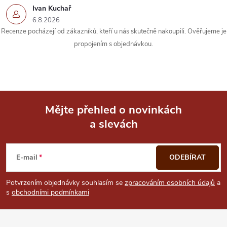
k
Ivan Kuchař
6.8.2026
y
Recenze pocházejí od zákazníků, kteří u nás skutečně nakoupili. Ověřujeme je
propojením s objednávkou.
v
ý
p
i
Mějte přehled o novinkách
a slevách
Z
s
u
á
E-mail
ODEBÍRAT
p
Potvrzením objednávky souhlasím se
zpracováním osobních údajů
a
s
obchodními podmínkami
a