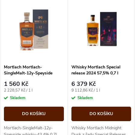
V
Nejdražší
z
ý
Abecedně
e
p
n
i
í
s
p
Mortlach Mortlach-
Whisky Mortlach Special
SingleMalt-12y-Speyside
release 2024 57,5% 0,7 l
p
whisky-43,4%,0,7l
(karton)
r
1 560 Kč
6 379 Kč
r
Měrná
Měrná
2 228,57 Kč / 1 l
9 112,86 Kč / 1 l
o
cena:
cena:
Skladem
Skladem
o
d
DO KOŠÍKU
DO KOŠÍKU
d
u
Mortlach-SingleMalt-12y-
Whisky Mortlach Midnight
Speyside whisky-43,4%,0,7l,
Dusk z řady Special Releases