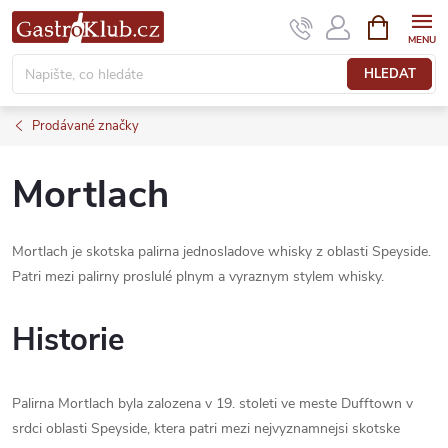
Přejít
NÁKUPNÍ
KOŠÍK
na
obsah
HLEDAT
Prodávané značky
Mortlach
Mortlach je skotska palirna jednosladove whisky z oblasti Speyside.
Patri mezi palirny proslulé plnym a vyraznym stylem whisky.
Historie
Palirna Mortlach byla zalozena v 19. stoleti ve meste Dufftown v
srdci oblasti Speyside, ktera patri mezi nejvyznamnejsi skotske