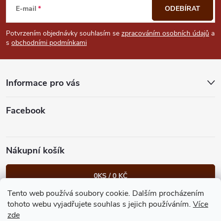
á
E-mail
ODEBÍRAT
p
Potvrzením objednávky souhlasím se
zpracováním osobních údajů
a
s
obchodními podmínkami
a
t
Informace pro vás
í
Facebook
Nákupní košík
0
KS /
0 KČ
Tento web používá soubory cookie. Dalším procházením
Heureka.cz
Facebook
Instagram
Bonvolo - přidej se taky
tohoto webu vyjadřujete souhlas s jejich používáním.
Více
zde