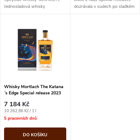
u
Jednosladová whisky
dozrávala v sudech po sladkém
k
italském bílém víně Ramandolo
k
a po zemitém červeném
t
Sangiovese.
t
ů
ů
Whisky Mortlach The Katana
´s Edge Special release 2023
58% 0,7 l (karton)
7 184 Kč
Měrná
10 262,86 Kč / 1 l
cena:
5 pracovních dnů
DO KOŠÍKU