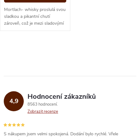
Mortlach- whisky proslulá svou
sladkou a pikantní chutí
zároveň, což je mezi sladovýmí
whisky vzácnost. Není proto
divu, že je součástí Special...
O
v
l
á
Hodnocení zákazníků
d
4,9
8563 hodnocení
a
Zobrazit recenze
c
í
S nákupem jsem velmi spokojená. Dodání bylo rychlé. Vřele