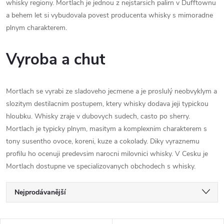
whisky regiony. Mortlach je jednou z nejstarsich palirn v Dufftownu
a behem let si vybudovala povest producenta whisky s mimoradne
plnym charakterem.
Vyroba a chut
Mortlach se vyrabi ze sladoveho jecmene a je proslulý neobvyklym a
slozitym destilacnim postupem, ktery whisky dodava jeji typickou
hloubku. Whisky zraje v dubovych sudech, casto po sherry.
Mortlach je typicky plnym, masitym a komplexnim charakterem s
tony susentho ovoce, koreni, kuze a cokolady. Diky vyraznemu
profilu ho ocenuji predevsim narocni milovnici whisky. V Cesku je
Mortlach dostupne ve specializovanych obchodech s whisky.
Ř
Nejprodávanější
a
Nejlevnější