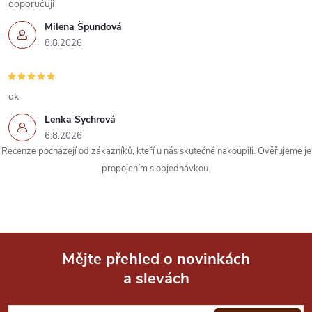
doporučuji
p
Milena Špundová
r
8.8.2026
v
k
ok
Lenka Sychrová
y
6.8.2026
Recenze pocházejí od zákazníků, kteří u nás skutečně nakoupili. Ověřujeme je
v
propojením s objednávkou.
ý
p
i
Mějte přehled o novinkách
s
a slevách
Z
u