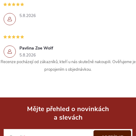
c
í
5.8.2026
p
r
Pavlina Zoe Wolf
v
5.8.2026
k
Recenze pocházejí od zákazníků, kteří u nás skutečně nakoupili. Ověřujeme je
propojením s objednávkou.
y
v
ý
Mějte přehled o novinkách
p
a slevách
Z
i