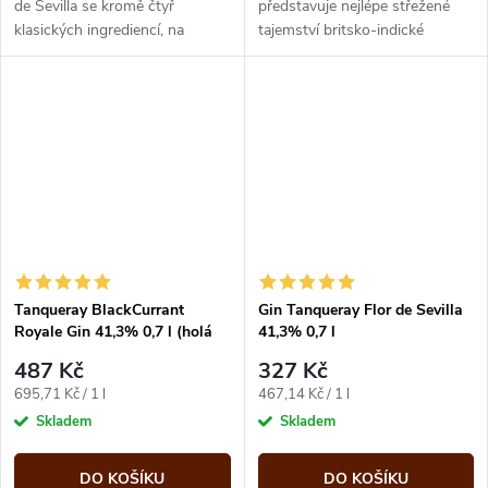
de Sevilla se kromě čtyř
představuje nejlépe střežené
klasických ingrediencí, na
tajemství britsko-indické
kterých je založen Tanqueray
tradice. Vzácná limetka
London Dry, používají
Rangpur se tradičně používá k
hořkosladké...
vyhlazení ginu....
Tanqueray BlackCurrant
Gin Tanqueray Flor de Sevilla
Royale Gin 41,3% 0,7 l (holá
41,3% 0,7 l
láhev)
487 Kč
327 Kč
Měrná
Měrná
695,71 Kč / 1 l
467,14 Kč / 1 l
cena:
cena:
Skladem
Skladem
DO KOŠÍKU
DO KOŠÍKU