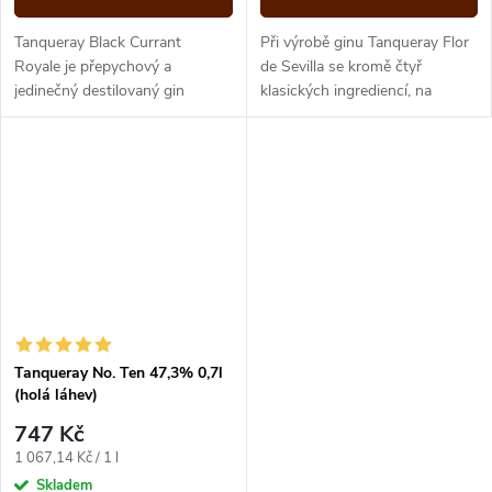
Tanqueray Black Currant
Při výrobě ginu Tanqueray Flor
Royale je přepychový a
de Sevilla se kromě čtyř
jedinečný destilovaný gin
klasických ingrediencí, na
vyrobený z francouzských
kterých je založen Tanqueray
černých rybízů s vanilkovými
London Dry, používají
tóny.
hořkosladké...
Tanqueray No. Ten 47,3% 0,7l
(holá láhev)
747 Kč
Měrná
1 067,14 Kč / 1 l
cena:
Skladem