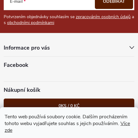
á
s
E-mail
ODEBÍRAT
u
p
Potvrzením objednávky souhlasím se
zpracováním osobních údajů
a
s
obchodními podmínkami
a
t
Informace pro vás
í
Facebook
Nákupní košík
0
KS /
0 KČ
Tento web používá soubory cookie. Dalším procházením
Heureka.cz
Facebook
Instagram
Bonvolo - přidej se taky
tohoto webu vyjadřujete souhlas s jejich používáním.
Více
zde