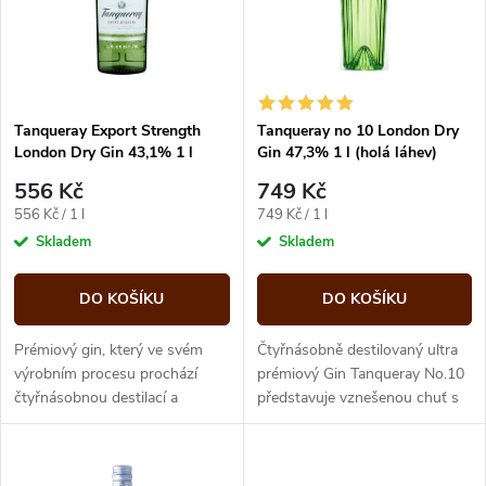
p
n
i
í
s
p
Tanqueray Export Strength
Tanqueray no 10 London Dry
London Dry Gin 43,1% 1 l
Gin 47,3% 1 l (holá láhev)
p
(holá láhev)
r
556 Kč
749 Kč
r
Měrná
Měrná
556 Kč / 1 l
749 Kč / 1 l
o
cena:
cena:
Skladem
Skladem
o
d
DO KOŠÍKU
DO KOŠÍKU
d
u
Prémiový gin, který ve svém
Čtyřnásobně destilovaný ultra
u
výrobním procesu prochází
prémiový Gin Tanqueray No.10
čtyřnásobnou destilací a
představuje vznešenou chuť s
k
získává tak charakteristickou
jemnými tóny čerstvých citrusů
k
čirost.
(grapefruit, pomeranč,...
t