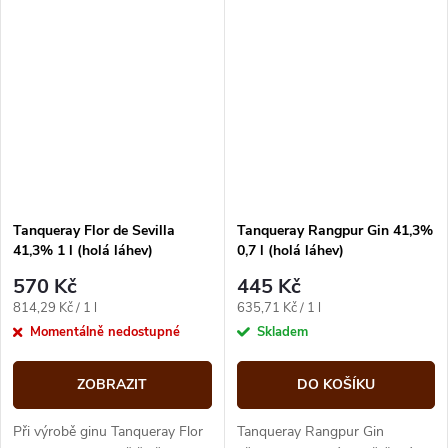
čirost.
čirost.
Tanqueray Flor de Sevilla
Tanqueray Rangpur Gin 41,3%
41,3% 1 l (holá láhev)
0,7 l (holá láhev)
570 Kč
445 Kč
Měrná
Měrná
814,29 Kč / 1 l
635,71 Kč / 1 l
cena:
cena:
Momentálně nedostupné
Skladem
ZOBRAZIT
DO KOŠÍKU
Při výrobě ginu Tanqueray Flor
Tanqueray Rangpur Gin