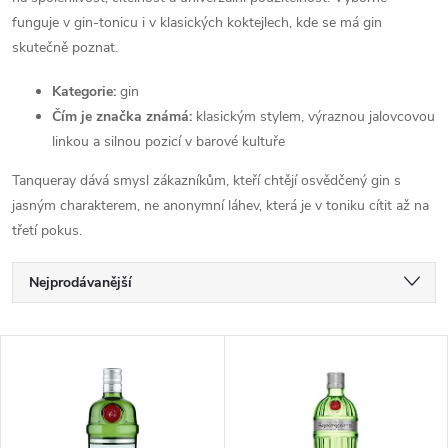
funguje v gin-tonicu i v klasických koktejlech, kde se má gin
skutečně poznat.
Kategorie:
gin
Čím je značka známá:
klasickým stylem, výraznou jalovcovou
linkou a silnou pozicí v barové kultuře
Tanqueray dává smysl zákazníkům, kteří chtějí osvědčený gin s
jasným charakterem, ne anonymní láhev, která je v toniku cítit až na
třetí pokus.
Ř
Nejprodávanější
a
Nejlevnější
V
Nejdražší
z
ý
Abecedně
e