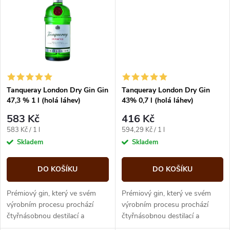
t
ů
ů
Tanqueray London Dry Gin Gin
Tanqueray London Dry Gin
47,3 % 1 l (holá láhev)
43% 0,7 l (holá láhev)
583 Kč
416 Kč
Měrná
Měrná
583 Kč / 1 l
594,29 Kč / 1 l
cena:
cena:
Skladem
Skladem
DO KOŠÍKU
DO KOŠÍKU
Prémiový gin, který ve svém
Prémiový gin, který ve svém
výrobním procesu prochází
výrobním procesu prochází
čtyřnásobnou destilací a
čtyřnásobnou destilací a
získává tak charakteristickou
získává tak charakteristickou