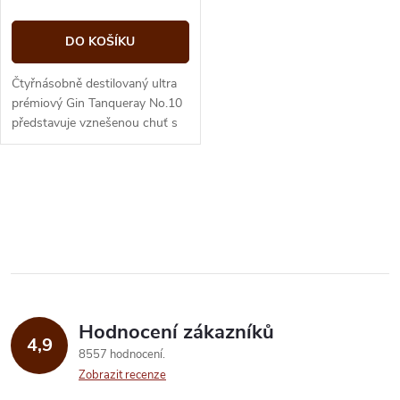
DO KOŠÍKU
Čtyřnásobně destilovaný ultra
prémiový Gin Tanqueray No.10
představuje vznešenou chuť s
jemnými tóny čerstvých citrusů
(grapefruit, pomeranč,...
O
v
l
á
Hodnocení zákazníků
d
4,9
8557 hodnocení
a
Zobrazit recenze