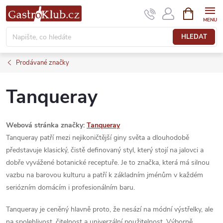
Přejít
NÁKUPNÍ
KOŠÍK
na
obsah
HLEDAT
Prodávané značky
Tanqueray
Webová stránka značky:
Tanqueray
Tanqueray patří mezi nejikoničtější giny světa a dlouhodobě
představuje klasický, čistě definovaný styl, který stojí na jalovci a
dobře vyvážené botanické receptuře. Je to značka, která má silnou
vazbu na barovou kulturu a patří k základním jménům v každém
seriózním domácím i profesionálním baru.
Tanqueray je ceněný hlavně proto, že nesází na módní výstřelky, ale
na spolehlivost, čitelnost a univerzální použitelnost. Výborně