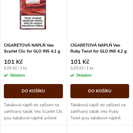
ů
ů
CIGARETOVÁ NÁPLŇ Veo
CIGARETOVÁ NÁPLŇ Veo
Scarlet Clic for GLO INS 4,1 g
Ruby Twist for GLO INS 4,2 g
– 20 ks
– 20 ks
101 Kč
101 Kč
Měrná
Měrná
5,05 Kč / 1 ks
5,05 Kč / 1 ks
cena:
cena:
Skladem
Skladem
DO KOŠÍKU
DO KOŠÍKU
Tabáková náplň do zařízení na
Tabáková náplň do zařízení na
zahřívaný tabák Veo Scarlet Clic
zahřívaný tabák Veo Ruby
jsou tabákové náplně určené
Twist jsou tabákové náplně
pro zařízení GLO INS. Varianta
určené pro zařízení GLO INS.
Scarlet obsahuje...
Varianta Ruby Twist nabízí...