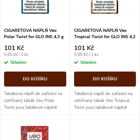
n
i
í
s
p
CIGARETOVÁ NÁPLŇ Veo
CIGARETOVÁ NÁPLŇ Veo
Polar Twist for GLO INS 4,3 g
Tropical Twist for GLO INS 4,2
p
– 20 ks
g – 20 ks
r
101 Kč
101 Kč
r
Měrná
Měrná
5,05 Kč / 1 ks
5,05 Kč / 1 ks
o
cena:
cena:
Skladem
Skladem
o
d
DO KOŠÍKU
DO KOŠÍKU
d
u
Tabáková náplň do zařízení na
Tabáková náplň do zařízení na
u
zahřívaný tabák Veo Polar
zahřívaný tabák Veo Tropical
Twist jsou tabákové náplně
Twist jsou tabákové náplně
k
určené pro zařízení GLO INS.
určené pro zařízení GLO INS.
k
Varianta Polar Twist nabízí
Varianta Tropical Twist nabízí...
t
svěží...
t