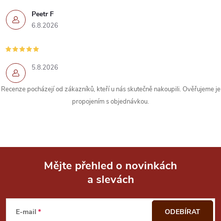
í
Peetr F
6.8.2026
p
r
5.8.2026
v
k
Recenze pocházejí od zákazníků, kteří u nás skutečně nakoupili. Ověřujeme je
propojením s objednávkou.
y
v
ý
Mějte přehled o novinkách
p
a slevách
Z
i
á
s
E-mail
ODEBÍRAT