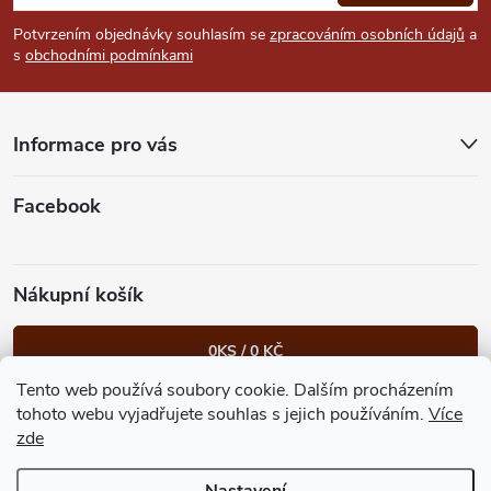
u
p
Potvrzením objednávky souhlasím se
zpracováním osobních údajů
a
s
obchodními podmínkami
a
t
Informace pro vás
í
Facebook
Nákupní košík
0
KS /
0 KČ
Tento web používá soubory cookie. Dalším procházením
Heureka.cz
Facebook
Instagram
Bonvolo - přidej se taky
tohoto webu vyjadřujete souhlas s jejich používáním.
Více
zde