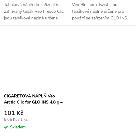
Tabáková náplň do zařízení na
Veo Blossom Twist jsou
zahřívaný tabák Veo Fresco Clic
tabákové náplně určené pro
jsou tabákové náplně určené
použití se zařízením GLO INS.
pro použití se zařízením GLO
Varianta Blossom Twist nabízí
INS. Varianta Fresco je...
vyvážený chuťový profil s
aromatickým...
CIGARETOVÁ NÁPLŇ Veo
Arctic Clic for GLO INS 4,8 g –
20 ks
101 Kč
Měrná
5,05 Kč / 1 ks
cena:
Skladem