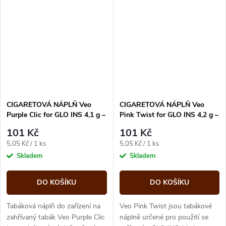
CIGARETOVÁ NÁPLŇ Veo
CIGARETOVÁ NÁPLŇ Veo
Purple Clic for GLO INS 4,1 g –
Pink Twist for GLO INS 4,2 g –
20 ks
20 ks
101 Kč
101 Kč
Měrná
Měrná
5,05 Kč / 1 ks
5,05 Kč / 1 ks
cena:
cena:
Skladem
Skladem
DO KOŠÍKU
DO KOŠÍKU
Tabáková náplň do zařízení na
Veo Pink Twist jsou tabákové
zahřívaný tabák Veo Purple Clic
náplně určené pro použití se