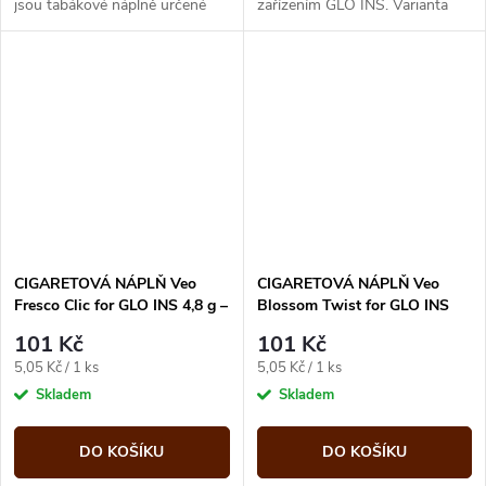
jsou tabákové náplně určené
zařízením GLO INS. Varianta
pro zařízení GLO INS. Varianta
Pink Twist nabízí aromatický
Purple obsahuje...
chuťový profil s vyváženou...
CIGARETOVÁ NÁPLŇ Veo
CIGARETOVÁ NÁPLŇ Veo
Fresco Clic for GLO INS 4,8 g –
Blossom Twist for GLO INS
20 ks
4,2 g – 20 ks
101 Kč
101 Kč
Měrná
Měrná
5,05 Kč / 1 ks
5,05 Kč / 1 ks
cena:
cena:
Skladem
Skladem
DO KOŠÍKU
DO KOŠÍKU