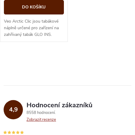
DO KOŠÍKU
Veo Arctic Clic jsou tabákové
náplně určené pro zařízení na
zahřívaný tabák GLO INS.
Varianta Arctic obsahuje
mentolovou kapsli („clic“),
kterou...
O
v
l
á
Hodnocení zákazníků
d
4,9
8558 hodnocení
a
Zobrazit recenze
c