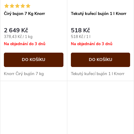
Čirý bujon 7 Kg Knorr
Tekutý kuřecí bujón 1 l Knorr
2 649 Kč
518 Kč
Měrná
Měrná
378,43 Kč / 1 kg
518 Kč / 1 l
cena:
cena:
Na objednání do 3 dnů
Na objednání do 3 dnů
DO KOŠÍKU
DO KOŠÍKU
Knorr Čirý bujón 7 kg
Tekutý kuřecí bujón 1 l Knorr