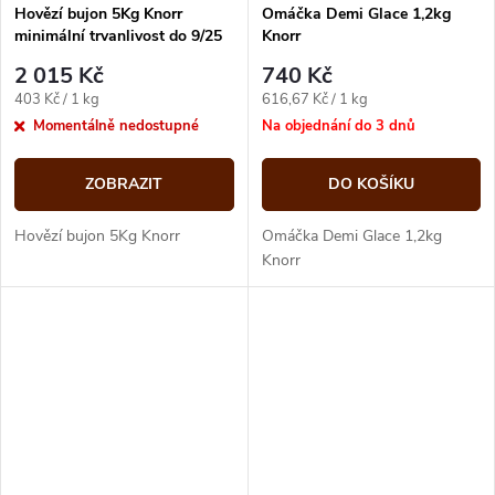
Hovězí bujon 5Kg Knorr
Omáčka Demi Glace 1,2kg
minimální trvanlivost do 9/25
Knorr
2 015 Kč
740 Kč
Měrná
Měrná
403 Kč / 1 kg
616,67 Kč / 1 kg
cena:
cena:
Momentálně nedostupné
Na objednání do 3 dnů
ZOBRAZIT
DO KOŠÍKU
Hovězí bujon 5Kg Knorr
Omáčka Demi Glace 1,2kg
Knorr