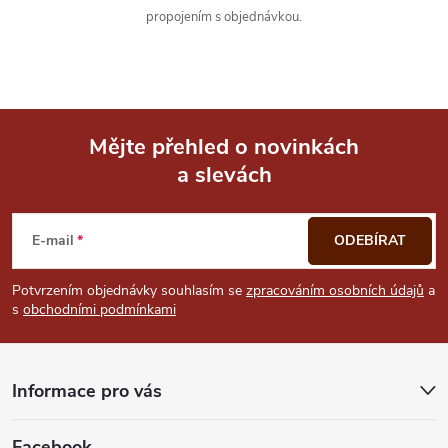
propojením s objednávkou.
v
ý
p
i
Mějte přehled o novinkách
a slevách
Z
s
u
á
E-mail
ODEBÍRAT
p
Potvrzením objednávky souhlasím se
zpracováním osobních údajů
a
s
obchodními podmínkami
a
t
Informace pro vás
í
Facebook