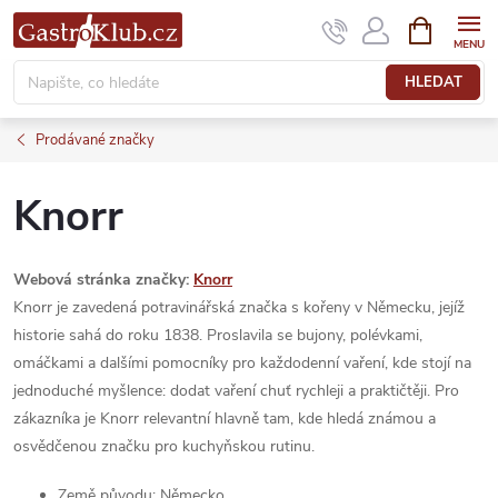
Přejít
NÁKUPNÍ
KOŠÍK
na
obsah
HLEDAT
Prodávané značky
Knorr
Webová stránka značky:
Knorr
Knorr je zavedená potravinářská značka s kořeny v Německu, jejíž
historie sahá do roku 1838. Proslavila se bujony, polévkami,
omáčkami a dalšími pomocníky pro každodenní vaření, kde stojí na
jednoduché myšlence: dodat vaření chuť rychleji a praktičtěji. Pro
zákazníka je Knorr relevantní hlavně tam, kde hledá známou a
osvědčenou značku pro kuchyňskou rutinu.
Země původu: Německo