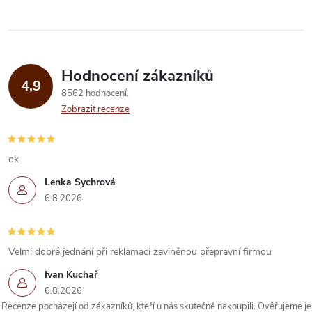
l
á
Hodnocení zákazníků
d
4,9
8562 hodnocení
a
Zobrazit recenze
c
í
ok
Lenka Sychrová
p
6.8.2026
r
v
Velmi dobré jednání při reklamaci zaviněnou přepravní firmou
k
Ivan Kuchař
6.8.2026
y
Recenze pocházejí od zákazníků, kteří u nás skutečně nakoupili. Ověřujeme je