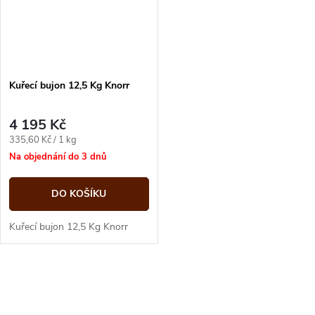
Kuřecí bujon 12,5 Kg Knorr
4 195 Kč
Měrná
335,60 Kč / 1 kg
cena:
Na objednání do 3 dnů
DO KOŠÍKU
Kuřecí bujon 12,5 Kg Knorr
O
v