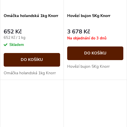
Omáčka holandská 1kg Knorr
Hovězí bujon 5Kg Knorr
652 Kč
3 678 Kč
Měrná
652 Kč / 1 kg
Na objednání do 3 dnů
cena:
Skladem
DO KOŠÍKU
DO KOŠÍKU
Hovězí bujon 5Kg Knorr
Omáčka holandská 1kg Knorr