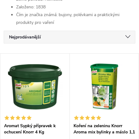
Založeno: 1838
Čím je značka známá: bujony, polévkami a praktickými
produkty pro vaření
Ř
Nejprodávanější
a
Nejlevnější
V
Nejdražší
z
ý
Abecedně
e
p
n
i
í
s
p
Aromat Sypký přípravek k
Koření na zeleninu Knorr
ochucení Knorr 4 Kg
Aroma mix bylinky a máslo 1,1
p
Kg