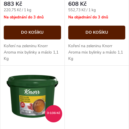
r
883 Kč
608 Kč
r
Měrná
Měrná
220,75 Kč / 1 kg
552,73 Kč / 1 kg
o
cena:
cena:
Na objednání do 3 dnů
Na objednání do 3 dnů
o
d
DO KOŠÍKU
DO KOŠÍKU
d
u
Koření na zeleninu Knorr
Koření na zeleninu Knorr
u
Aroma mix bylinky a máslo 1,1
Aroma mix bylinky a máslo 1,1
Kg
Kg
k
k
t
t
ů
ů
3 136 Kč