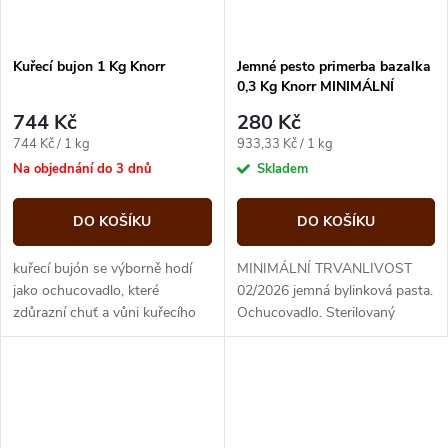
Kuřecí bujon 1 Kg Knorr
Jemné pesto primerba bazalka
0,3 Kg Knorr MINIMÁLNÍ
TRVANLIVOST 02/2026
744 Kč
280 Kč
Měrná
Měrná
744 Kč / 1 kg
933,33 Kč / 1 kg
cena:
cena:
Na objednání do 3 dnů
Skladem
DO KOŠÍKU
DO KOŠÍKU
kuřecí bujón se výborně hodí
MINIMÁLNÍ TRVANLIVOST
jako ochucovadlo, které
02/2026 jemná bylinková pasta.
zdůrazní chuť a vůni kuřecího
Ochucovadlo. Sterilovaný
masa v teplých i studených
výrobek.
pokrmech. Kuřecí bujón je
chuťově...