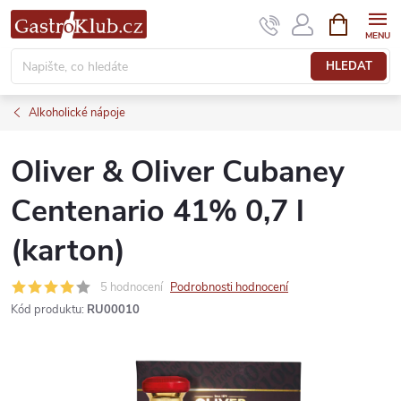
Přejít
NÁKUPNÍ
KOŠÍK
na
obsah
HLEDAT
Alkoholické nápoje
Oliver & Oliver Cubaney
Centenario 41% 0,7 l
(karton)
5 hodnocení
Podrobnosti hodnocení
Kód produktu:
RU00010