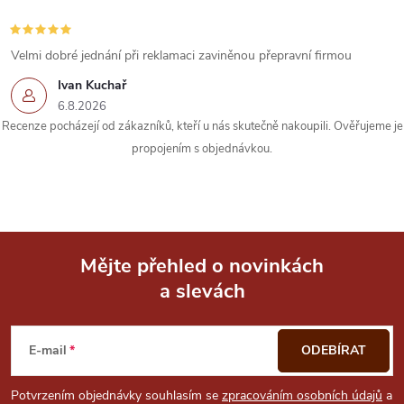
Velmi dobré jednání při reklamaci zaviněnou přepravní firmou
Ivan Kuchař
6.8.2026
Recenze pocházejí od zákazníků, kteří u nás skutečně nakoupili. Ověřujeme je
propojením s objednávkou.
Mějte přehled o novinkách
a slevách
Z
á
E-mail
ODEBÍRAT
p
Potvrzením objednávky souhlasím se
zpracováním osobních údajů
a