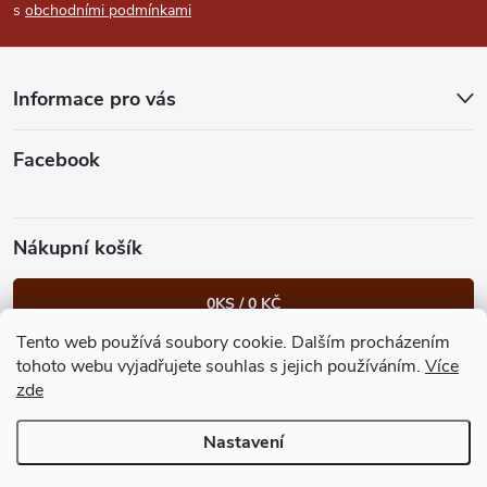
s
obchodními podmínkami
a
t
Informace pro vás
í
Facebook
Nákupní košík
0
KS /
0 KČ
Tento web používá soubory cookie. Dalším procházením
Heureka.cz
Facebook
Instagram
Bonvolo - přidej se taky
tohoto webu vyjadřujete souhlas s jejich používáním.
Více
zde
Nastavení
Copyright 2026
GastroKlub.cz
. Všechna práva vyhrazena.
Upravit
nastavení cookies