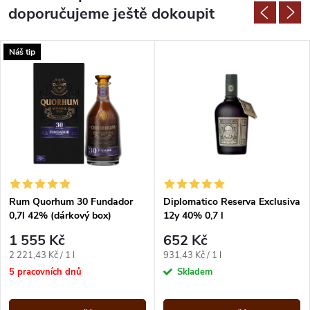
doporučujeme ještě dokoupit
Náš tip
Rum Quorhum 30 Fundador
Diplomatico Reserva Exclusiva
0,7l 42% (dárkový box)
12y 40% 0,7 l
1 555 Kč
652 Kč
Měrná
Měrná
2 221,43 Kč / 1 l
931,43 Kč / 1 l
cena:
cena:
5 pracovních dnů
Skladem