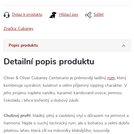
Dotaz k produktu
Hlídací pes
Sdílet
Značka:
Cubaney
Popis produktu
Detailní popis produktu
Oliver & Oliver Cubaney Centenario je prémiověji laděný
rum
, který
kombinuje vyzrálost, kulatost a velmi příjemný sipping charakter. V
jeho projevu najdete vanilku, karamel, kandované ovoce, jemnou
čokoládu i lehce kořenitý a dubový závěr.
Chuťový profil:
hladký, plný a zaoblený styl s důrazem na jemnost a
harmonii. Nejde o suchý technický rum, ale o bohatou a velmi dobře
pitelnou lahev, která cílí na milovníky klidnějšího, luxusněji