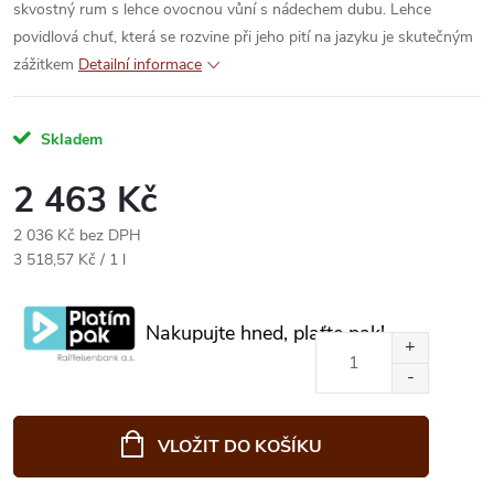
skvostný rum s lehce ovocnou vůní s nádechem dubu. Lehce
povidlová chuť, která se rozvine při jeho pití na jazyku je skutečným
zážitkem
Detailní informace
Skladem
2 463 Kč
2 036 Kč bez DPH
Měrná
3 518,57 Kč / 1 l
cena:
Nakupujte hned, plaťte pak!
VLOŽIT DO KOŠÍKU