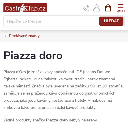
Přejít
NÁKUPNÍ
KOŠÍK
na
obsah
HLEDAT
Prodávané značky
Piazza doro
Piazza d'Oro je značka kávy společnosti JDE (Jacobs Douwe
Egberts) odkazující na italskou kávovou tradici; název znamená
italské náměstí. Značka byla uvedena na začátku 90. let 20. století a
zaměřuje se na praženou kávu dodávanou do gastronomických
provozů, jako jsou kavárny, restaurace a hotely. V nabídce má
zrnkovou kávu pro espresso i další kávové produkty.
Žádné produkty značky
Piazza doro
nebyly nalezeny...