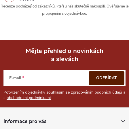
6.8.2026
Recenze pocházejí od zákazníků, kteří u nás skutečně nakoupili. Ověřujeme je
propojením s objednávkou.
Mějte přehled o novinkách
a slevách
Z
á
E-mail
ODEBÍRAT
p
Potvrzením objednávky souhlasím se
zpracováním osobních údajů
a
s
obchodními podmínkami
a
t
Informace pro vás