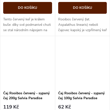
DO KOŠÍKU
DO KOŠÍKU
Tento červený keř je králem
Rooibos červený (lat.
buše: díky své podmanivé chuti
Aspalathus linearis) neboli
se stal národním nápojem na
čajovec kapský je vzpřímený keř
jihu Afriky. I nám chutná od
dorůstající výšky až 2 m. První
rána do večera: čistý, s kapkou...
sklizeň začíná až...
Čaj Rooibos červený - sypaný
Čaj Rooibos červený - sypaný
čaj 200g Salvia Paradise
čaj 100g Salvia Paradise
119 Kč
62 Kč