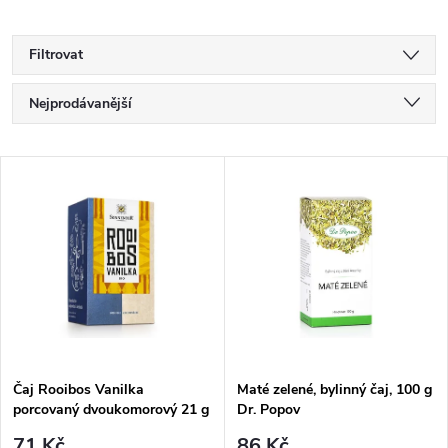
Filtrovat
Ř
Nejprodávanější
a
Nejlevnější
V
Nejdražší
z
ý
Abecedně
e
p
n
i
í
s
p
Čaj Rooibos Vanilka
Maté zelené, bylinný čaj, 100 g
porcovaný dvoukomorový 21 g
Dr. Popov
p
Sonnentor
71 Kč
86 Kč