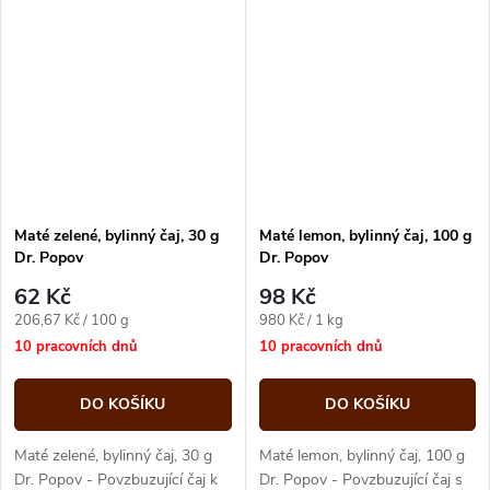
africký čaj učaroval celé...
pražení listů.
Maté zelené, bylinný čaj, 30 g
Maté lemon, bylinný čaj, 100 g
Dr. Popov
Dr. Popov
62 Kč
98 Kč
Měrná
Měrná
206,67 Kč / 100 g
980 Kč / 1 kg
cena:
cena:
10 pracovních dnů
10 pracovních dnů
DO KOŠÍKU
DO KOŠÍKU
Maté zelené, bylinný čaj, 30 g
Maté lemon, bylinný čaj, 100 g
Dr. Popov - Povzbuzující čaj k
Dr. Popov - Povzbuzující čaj s