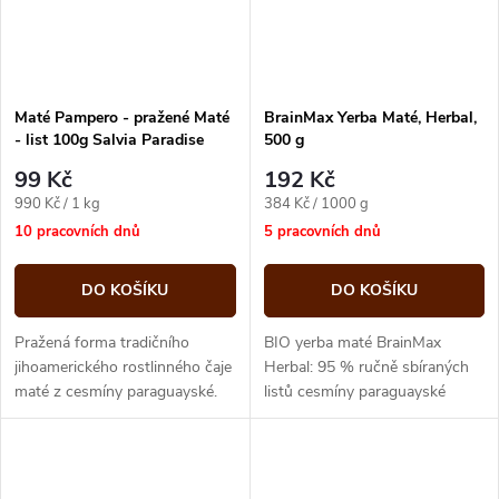
Maté Pampero - pražené Maté
BrainMax Yerba Maté, Herbal,
- list 100g Salvia Paradise
500 g
99 Kč
192 Kč
Měrná
Měrná
990 Kč / 1 kg
384 Kč / 1000 g
cena:
cena:
10 pracovních dnů
5 pracovních dnů
DO KOŠÍKU
DO KOŠÍKU
Pražená forma tradičního
BIO yerba maté BrainMax
jihoamerického rostlinného čaje
Herbal: 95 % ručně sbíraných
maté z cesmíny paraguayské.
listů cesmíny paraguayské
Na rozdíl od zeleného maté má
doplněných 5% bylinnou směsí.
maté pražené vyšší obsah...
Vhodná jako alternativa ke
kávě, listy...