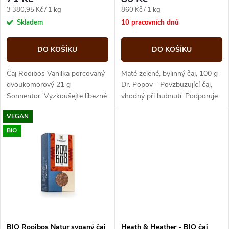
r
r
Měrná
Měrná
3 380,95 Kč / 1 kg
860 Kč / 1 kg
o
cena:
cena:
Skladem
10 pracovních dnů
o
d
DO KOŠÍKU
DO KOŠÍKU
d
u
Čaj Rooibos Vanilka porcovaný
Maté zelené, bylinný čaj, 100 g
u
dvoukomorový 21 g
Dr. Popov - Povzbuzující čaj,
Sonnentor. Vyzkoušejte líbezné
vhodný při hubnutí. Podporuje
k
spojení nasládlého rooibosu a
zdravé trávení, mírně
k
VEGAN
smyslné vanilky. Tuto skvělou...
odvodňuje. SYPANÝ
t
BIO
t
ů
ů
BIO Rooibos Natur sypaný čaj
Heath & Heather - BIO čaj