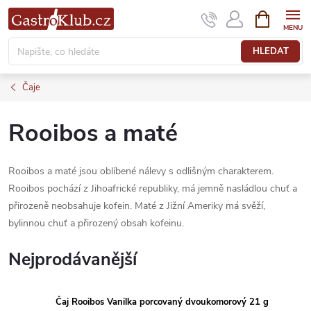
Přejít
NÁKUPNÍ
KOŠÍK
na
obsah
HLEDAT
Čaje
Rooibos a maté
Rooibos a maté jsou oblíbené nálevy s odlišným charakterem.
Rooibos pochází z Jihoafrické republiky, má jemně nasládlou chuť a
přirozeně neobsahuje kofein. Maté z Jižní Ameriky má svěží,
bylinnou chuť a přirozený obsah kofeinu.
Nejprodávanější
Čaj Rooibos Vanilka porcovaný dvoukomorový 21 g