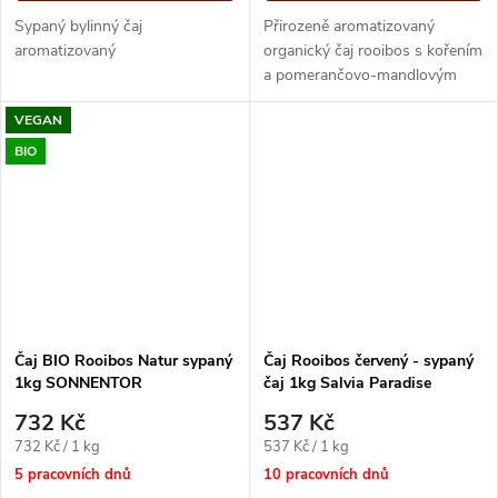
Sypaný bylinný čaj
Přirozeně aromatizovaný
aromatizovaný
organický čaj rooibos s kořením
a pomerančovo-mandlovým
nádechem.
VEGAN
BIO
Čaj BIO Rooibos Natur sypaný
Čaj Rooibos červený - sypaný
1kg SONNENTOR
čaj 1kg Salvia Paradise
732 Kč
537 Kč
Měrná
Měrná
732 Kč / 1 kg
537 Kč / 1 kg
cena:
cena:
5 pracovních dnů
10 pracovních dnů