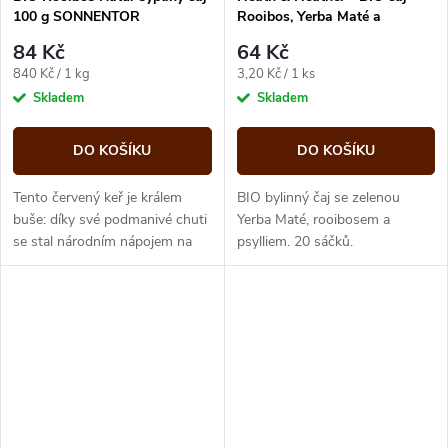
100 g SONNENTOR
Rooibos, Yerba Maté a
psyllium 40g
84 Kč
64 Kč
Měrná
Měrná
840 Kč / 1 kg
3,20 Kč / 1 ks
cena:
cena:
Skladem
Skladem
DO KOŠÍKU
DO KOŠÍKU
Tento červený keř je králem
BIO bylinný čaj se zelenou
buše: díky své podmanivé chuti
Yerba Maté, rooibosem a
se stal národním nápojem na
psylliem. 20 sáčků.
jihu Afriky. I nám chutná od
rána do večera: čistý, s kapkou...