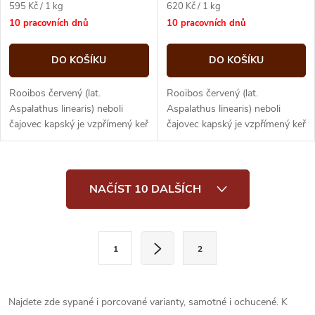
Měrná
Měrná
595 Kč / 1 kg
620 Kč / 1 kg
cena:
cena:
10 pracovních dnů
10 pracovních dnů
DO KOŠÍKU
DO KOŠÍKU
Rooibos červený (lat.
Rooibos červený (lat.
Aspalathus linearis) neboli
Aspalathus linearis) neboli
čajovec kapský je vzpřímený keř
čajovec kapský je vzpřímený keř
dorůstající výšky až 2 m. První
dorůstající výšky až 2 m. První
sklizeň začíná až...
sklizeň začíná až...
O
NAČÍST 10 DALŠÍCH
v
l
S
1
2
t
á
r
d
á
Najdete zde sypané i porcované varianty, samotné i ochucené. K