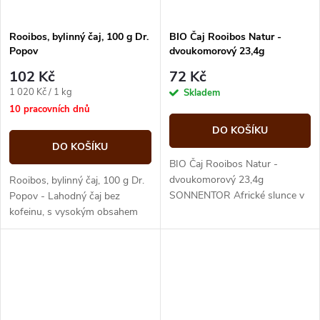
Rooibos, bylinný čaj, 100 g Dr.
BIO Čaj Rooibos Natur -
Popov
dvoukomorový 23,4g
SONNENTOR
102 Kč
72 Kč
Měrná
1 020 Kč / 1 kg
Skladem
cena:
10 pracovních dnů
DO KOŠÍKU
DO KOŠÍKU
BIO Čaj Rooibos Natur -
dvoukomorový 23,4g
Rooibos, bylinný čaj, 100 g Dr.
SONNENTOR Africké slunce v
Popov - Lahodný čaj bez
šálku! Žádný div, že tento
kofeinu, s vysokým obsahem
africký čaj učaroval celé
minerálních látek a
Evropě. Má krásně...
antioxidantů. SYPANÝ