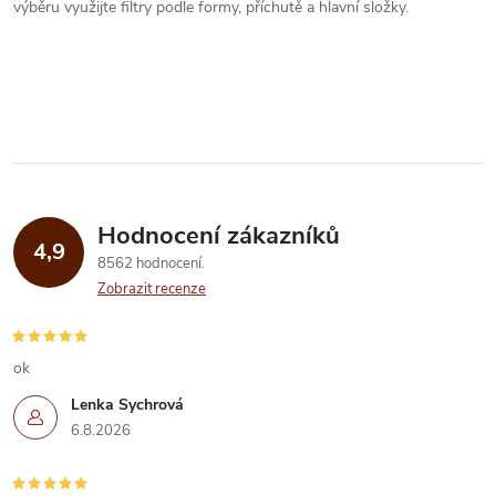
a
n
výběru využijte filtry podle formy, příchutě a hlavní složky.
k
c
o
í
v
á
p
n
r
í
v
Hodnocení zákazníků
4,9
8562 hodnocení
k
Zobrazit recenze
y
v
ok
ý
Lenka Sychrová
6.8.2026
p