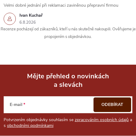
i
Velmi dobré jednání při reklamaci zaviněnou přepravní firmou
s
Ivan Kuchař
u
6.8.2026
Recenze pocházejí od zákazníků, kteří u nás skutečně nakoupili. Ověřujeme je
propojením s objednávkou.
Mějte přehled o novinkách
a slevách
Z
á
E-mail
ODEBÍRAT
p
Potvrzením objednávky souhlasím se
zpracováním osobních údajů
a
s
obchodními podmínkami
a