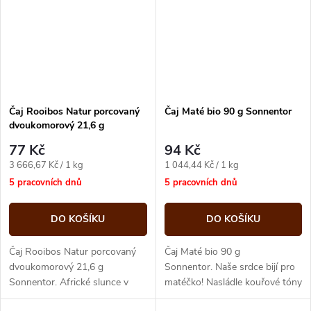
Čaj Rooibos Natur porcovaný
Čaj Maté bio 90 g Sonnentor
dvoukomorový 21,6 g
Sonnentor
77 Kč
94 Kč
Měrná
Měrná
3 666,67 Kč / 1 kg
1 044,44 Kč / 1 kg
cena:
cena:
5 pracovních dnů
5 pracovních dnů
DO KOŠÍKU
DO KOŠÍKU
Čaj Rooibos Natur porcovaný
Čaj Maté bio 90 g
dvoukomorový 21,6 g
Sonnentor. Naše srdce bijí pro
Sonnentor. Africké slunce v
matéčko! Nasládle kouřové tóny
šálku! Žádný div, že tento
čaj maté získává díky šetrnému