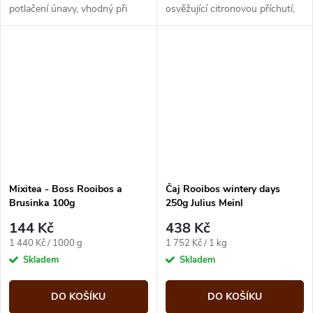
potlačení únavy, vhodný při
osvěžující citronovou příchutí,
hubnutí. Podporuje zdravé
výborný při hubnutí, lehce
trávení, mírně odvodňuje.
odvodňuje. SYPANÝ
Mixitea - Boss Rooibos a
Čaj Rooibos wintery days
Brusinka 100g
250g Julius Meinl
144 Kč
438 Kč
Měrná
Měrná
1 440 Kč / 1000 g
1 752 Kč / 1 kg
cena:
cena:
Skladem
Skladem
DO KOŠÍKU
DO KOŠÍKU