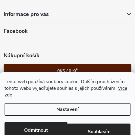
t
Informace pro vás
í
Facebook
Nákupní košík
0
KS /
0 KČ
Tento web používá soubory cookie. Dalším procházením
Heureka.cz
Facebook
Instagram
Bonvolo - přidej se taky
tohoto webu vyjadřujete souhlas s jejich používáním.
Více
zde
Nastavení
Copyright 2026
GastroKlub.cz
. Všechna práva vyhrazena.
Upravit
nastavení cookies
Vytvořil Shoptet Premium
Odmítnout
Souhlasím