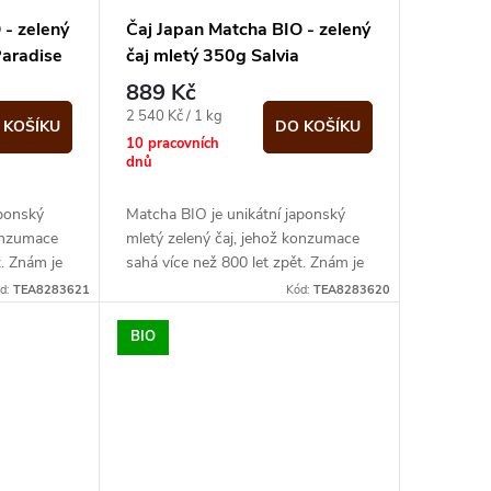
 - zelený
Čaj Japan Matcha BIO - zelený
Paradise
čaj mletý 350g Salvia
Paradise
889 Kč
Měrná
2 540 Kč / 1 kg
 KOŠÍKU
DO KOŠÍKU
cena:
10 pracovních
dnů
aponský
Matcha BIO je unikátní japonský
konzumace
mletý zelený čaj, jehož konzumace
t. Znám je
sahá více než 800 let zpět. Znám je
á pěna.
také pod názvem nefritová pěna.
d:
TEA8283621
Kód:
TEA8283620
Dle...
BIO