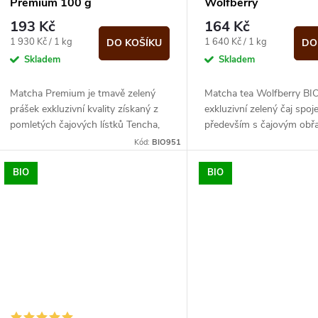
o
Premium 100 g
Wolfberry
r
193 Kč
164 Kč
d
Měrná
Měrná
1 930 Kč / 1 kg
1 640 Kč / 1 kg
DO KOŠÍKU
DO
o
cena:
cena:
Skladem
Skladem
u
d
Matcha Premium je tmavě zelený
Matcha tea Wolfberry BIO
k
prášek exkluzivní kvality získaný z
exkluzivní zelený čaj spoj
u
pomletých čajových lístků Tencha,
především s čajovým ob
ze kterého se připravuje při čajovém
no-yu. Velmi kvalitní, tma
t
Kód:
BIO951
obřadu...
prášek, který...
k
BIO
BIO
ů
t
ů