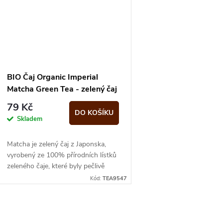
BIO Čaj Organic Imperial
Matcha Green Tea - zelený čaj
s matchou 20 sáčků Heath
79 Kč
and Heath
DO KOŠÍKU
Skladem
Matcha je zelený čaj z Japonska,
vyrobený ze 100% přírodních lístků
zeleného čaje, které byly pečlivě
semleté do jemného prášku.
Kód:
TEA9547
O