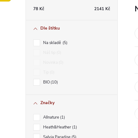
t
78
Kč
2141
Kč
r
Dle štítku
a
Na skladě
5
n
Náš tip
0
Novinka
0
n
Tip
0
í
BIO
10
p
Značky
a
Allnature
1
n
Heath&Heather
1
Salvia Paradise
5