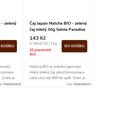
 - zelený
Čaj Japan Matcha BIO - zelený
čaj mletý 30g Salvia Paradise
143 Kč
Měrná
4 766,67 Kč / 1 kg
 KOŠÍKU
DO KOŠÍKU
cena:
10 pracovních
dnů
aponský
Matcha BIO je unikátní japonský
konzumace
mletý zelený čaj, jehož konzumace
t. Znám je
sahá více než 800 let zpět. Znám je
á pěna.
také pod názvem nefritová pěna.
d:
TEA8283618
Kód:
TEA8283617
Dle...