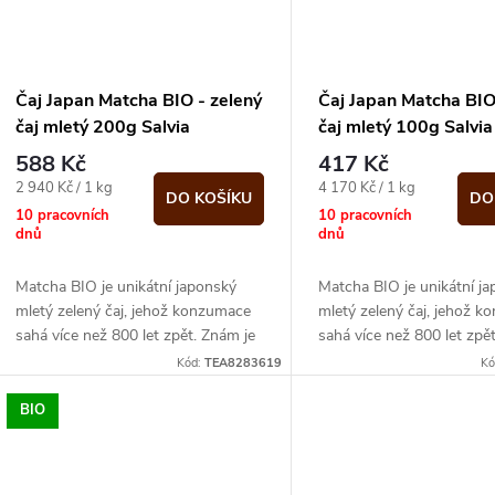
Čaj Japan Matcha BIO - zelený
Čaj Japan Matcha BIO
čaj mletý 200g Salvia
čaj mletý 100g Salvia
Paradise
Paradise
588 Kč
417 Kč
Měrná
Měrná
2 940 Kč / 1 kg
4 170 Kč / 1 kg
DO KOŠÍKU
DO
cena:
cena:
10 pracovních
10 pracovních
dnů
dnů
Matcha BIO je unikátní japonský
Matcha BIO je unikátní j
mletý zelený čaj, jehož konzumace
mletý zelený čaj, jehož 
sahá více než 800 let zpět. Znám je
sahá více než 800 let zpě
také pod názvem nefritová pěna.
také pod názvem nefritov
Kód:
TEA8283619
Kó
Dle...
Dle...
BIO