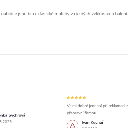
v
 nabídce jsou bio i klasické matchy v různých velikostech balení
á
d
a
c
p
Velmi dobré jednání při reklamaci
v
přepravní firmou
enka Sychrová
k
8.2026
Ivan Kuchař