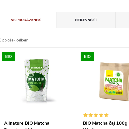
Ř
NEJPRODÁVANĚJŠÍ
NEJLEVNĚJŠÍ
a
0
položek celkem
z
V
BIO
BIO
e
ý
n
p
p
s
r
p
Allnature BIO Matcha
BIO Matcha čaj 100g