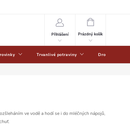
Zpracování osobních dat
Zásady ochrany osobních údajů
Zásady po
NÁKUPNÍ
KOŠÍK
Prázdný košík
Přihlášení
rovinky
Trvanlivé potraviny
Drogerie
rozšleháním ve vodě a hodí se i do mléčných nápojů,
chuť.