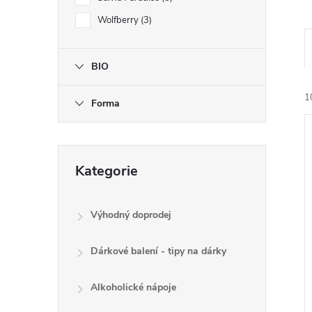
e
Wolfberry
3
l
BIO
1
Forma
Přeskočit
Kategorie
kategorie
í
Výhodný doprodej
i
Dárkové balení - tipy na dárky
Alkoholické nápoje