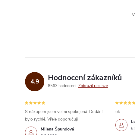
V
l
Hodnocení zákazníků
í
4,9
8563 hodnocení
Zobrazit recenze
r
S nákupem jsem velmi spokojená. Dodání
ok
bylo rychlé. Vřele doporučuji
L
6.
Milena Špundová