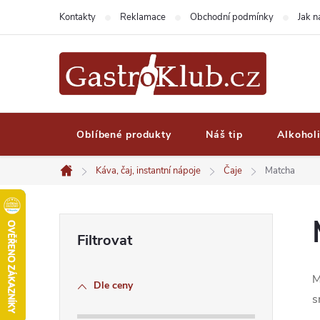
Přejít
Kontakty
Reklamace
Obchodní podmínky
Jak 
na
obsah
Oblíbené produkty
Náš tip
Alkohol
Káva, čaj, instantní nápoje
Čaje
Matcha
Domů
P
o
M
Dle ceny
s
s