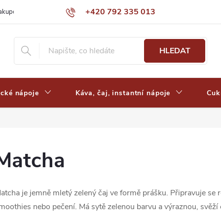
+420 792 335 013
nakupovat
Výdejní místa a ceny dopravy
Často kladené otázky
HLEDAT
ické nápoje
Káva, čaj, instantní nápoje
Cuk
Matcha
atcha je jemně mletý zelený čaj ve formě prášku. Připravuje se 
moothies nebo pečení. Má sytě zelenou barvu a výraznou, svěží 