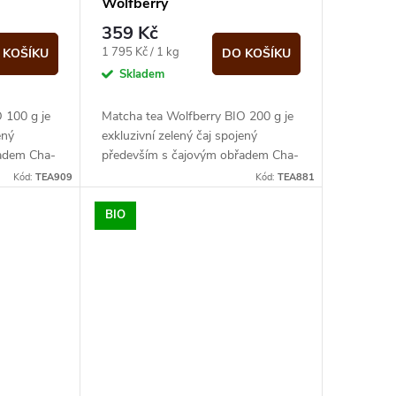
Wolfberry
359 Kč
Měrná
1 795 Kč / 1 kg
 KOŠÍKU
DO KOŠÍKU
cena:
Skladem
 100 g je
Matcha tea Wolfberry BIO 200 g je
ený
exkluzivní zelený čaj spojený
řadem Cha-
především s čajovým obřadem Cha-
vě zelený
no-yu. Velmi kvalitní, tmavě zelený
Kód:
TEA909
Kód:
TEA881
prášek, který...
BIO