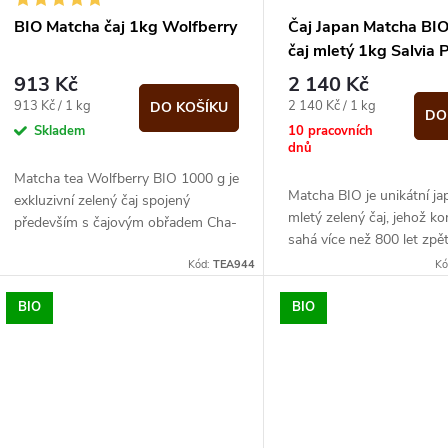
BIO Matcha čaj 1kg Wolfberry
Čaj Japan Matcha BIO
čaj mletý 1kg Salvia 
913 Kč
2 140 Kč
Měrná
Měrná
913 Kč / 1 kg
2 140 Kč / 1 kg
DO KOŠÍKU
DO
cena:
cena:
Skladem
10 pracovních
dnů
Matcha tea Wolfberry BIO 1000 g je
Matcha BIO je unikátní j
exkluzivní zelený čaj spojený
mletý zelený čaj, jehož 
především s čajovým obřadem Cha-
sahá více než 800 let zpě
no-yu. Velmi kvalitní, tmavě zelený
také pod názvem nefritov
prášek, který...
Kód:
TEA944
Kó
Dle...
BIO
BIO