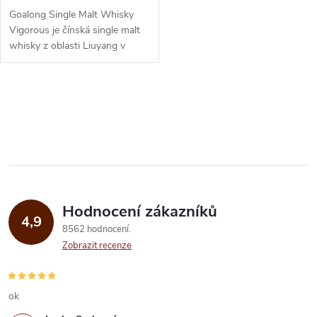
d
u
Goalong Single Malt Whisky
u
Vigorous je čínská single malt
whisky z oblasti Liuyang v
k
provincii Hunan. Jemný destilát
k
s ovocnými a sladovými tóny,...
t
O
t
ů
v
ů
l
á
Hodnocení zákazníků
d
4,9
8562 hodnocení
a
Zobrazit recenze
c
í
ok