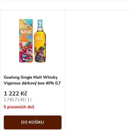
a
Nejlevnější
V
Nejdražší
z
ý
Abecedně
e
p
n
i
í
s
p
Goalong Single Malt Whisky
Vigorous dárkový box 40% 0,7
p
l
r
1 222 Kč
r
Měrná
1 745,71 Kč / 1 l
o
cena:
5 pracovních dnů
o
d
DO KOŠÍKU