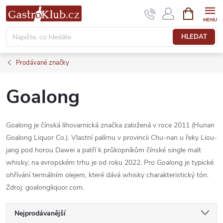
Přejít
NÁKUPNÍ
KOŠÍK
na
obsah
HLEDAT
Prodávané značky
Goalong
Goalong je čínská lihovarnická značka založená v roce 2011 (Hunan
Goalong Liquor Co.). Vlastní palírnu v provincii Chu-nan u řeky Liou-
jang pod horou Dawei a patří k průkopníkům čínské single malt
whisky; na evropském trhu je od roku 2022. Pro Goalong je typické
ohřívání termálním olejem, které dává whisky charakteristický tón.
Zdroj: goalongliquor.com.
Ř
Nejprodávanější