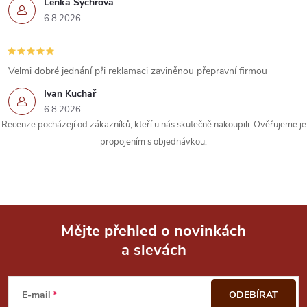
Lenka Sychrová
p
6.8.2026
r
v
Velmi dobré jednání při reklamaci zaviněnou přepravní firmou
k
Ivan Kuchař
6.8.2026
y
Recenze pocházejí od zákazníků, kteří u nás skutečně nakoupili. Ověřujeme je
propojením s objednávkou.
v
ý
p
i
Mějte přehled o novinkách
a slevách
Z
s
u
á
E-mail
ODEBÍRAT