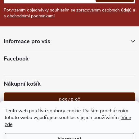
p
Potvrzením objednávky souhlasím se
zpracováním osobních údajů
a
s
obchodními podmínkami
a
t
Informace pro vás
í
Facebook
Nákupní košík
0
KS /
0 KČ
Tento web používá soubory cookie. Dalším procházením
Heureka.cz
Facebook
Instagram
Bonvolo - přidej se taky
tohoto webu vyjadřujete souhlas s jejich používáním.
Více
zde