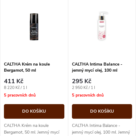
V
Nejdražší
z
ý
Abecedně
e
p
n
i
í
s
p
CALTHA Krém na koule
CALTHA Intima Balance -
Bergamot, 50 ml
jemný mycí olej, 100 ml
p
r
411 Kč
295 Kč
r
Měrná
Měrná
8 220 Kč / 1 l
2 950 Kč / 1 l
o
cena:
cena:
5 pracovních dnů
5 pracovních dnů
o
d
DO KOŠÍKU
DO KOŠÍKU
d
u
CALTHA Krém na koule
CALTHA Intima Balance -
Bergamot, 50 ml. Jemný mycí
jemný mycí olej, 100 ml. Jemný