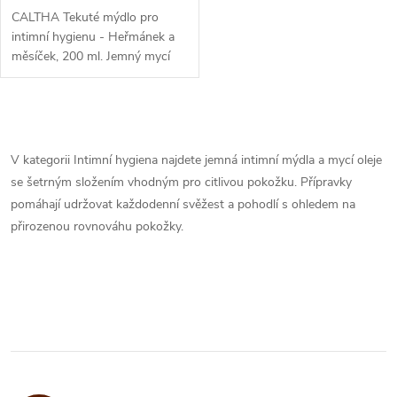
CALTHA Tekuté mýdlo pro
intimní hygienu - Heřmánek a
měsíček, 200 ml. Jemný mycí
přípravek pro intimní hygienu a
citlivou pokožku.
O
v
V kategorii Intimní hygiena najdete jemná intimní mýdla a mycí oleje
se šetrným složením vhodným pro citlivou pokožku. Přípravky
l
pomáhají udržovat každodenní svěžest a pohodlí s ohledem na
á
přirozenou rovnováhu pokožky.
d
a
c
í