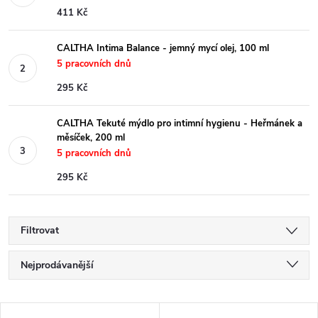
411 Kč
CALTHA Intima Balance - jemný mycí olej, 100 ml
5 pracovních dnů
295 Kč
CALTHA Tekuté mýdlo pro intimní hygienu - Heřmánek a
měsíček, 200 ml
5 pracovních dnů
295 Kč
Filtrovat
Ř
Nejprodávanější
a
Nejlevnější