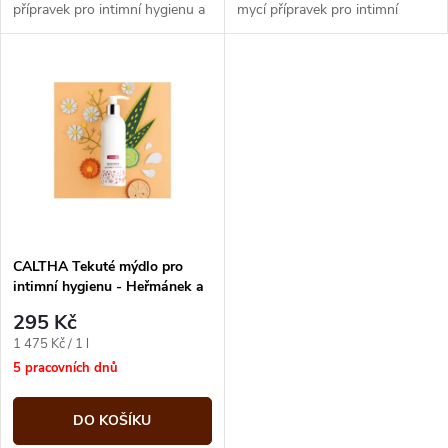
u
přípravek pro intimní hygienu a
mycí přípravek pro intimní
k
citlivou pokožku.
hygienu a citlivou pokožku.
k
t
t
ů
ů
CALTHA Tekuté mýdlo pro
intimní hygienu - Heřmánek a
měsíček, 200 ml
295 Kč
Měrná
1 475 Kč / 1 l
cena:
5 pracovních dnů
DO KOŠÍKU