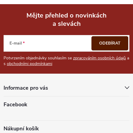
Mějte přehled o novinkách
a slevách
Z
á
E-mail
ODEBÍRAT
p
Potvrzením objednávky souhlasím se
zpracováním osobních údajů
a
s
obchodními podmínkami
a
t
Informace pro vás
í
Facebook
Nákupní košík