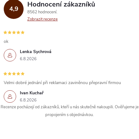
p
Hodnocení zákazníků
4,9
8562 hodnocení
r
Zobrazit recenze
v
k
ok
Lenka Sychrová
y
6.8.2026
v
ý
Velmi dobré jednání při reklamaci zaviněnou přepravní firmou
p
Ivan Kuchař
6.8.2026
i
Recenze pocházejí od zákazníků, kteří u nás skutečně nakoupili. Ověřujeme je
s
propojením s objednávkou.
u