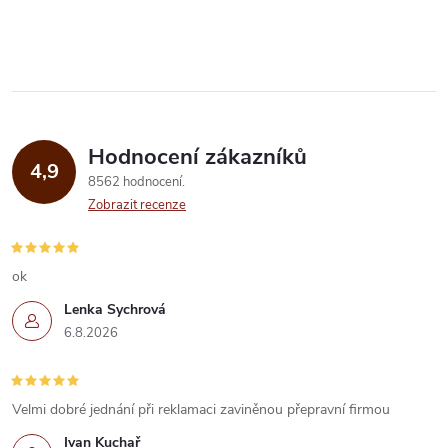
O
v
l
á
Hodnocení zákazníků
d
4,9
8562 hodnocení
a
Zobrazit recenze
c
í
ok
Lenka Sychrová
p
6.8.2026
r
v
Velmi dobré jednání při reklamaci zaviněnou přepravní firmou
k
Ivan Kuchař