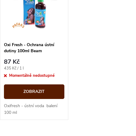
ů
ů
Oxi Fresh - Ochrana ústní
dutiny 100ml Beam
87 Kč
Měrná
435 Kč / 1 l
cena:
Momentálně nedostupné
ZOBRAZIT
Oxifresh - ústní voda balení
100 ml