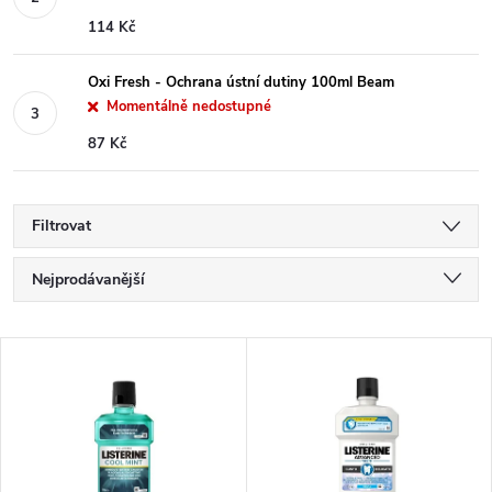
114 Kč
Oxi Fresh - Ochrana ústní dutiny 100ml Beam
Momentálně nedostupné
87 Kč
Filtrovat
Ř
Nejprodávanější
a
Nejlevnější
V
Nejdražší
z
ý
Abecedně
e
p