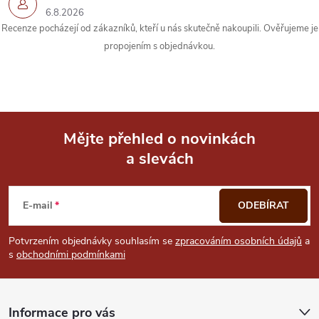
6.8.2026
y
Recenze pocházejí od zákazníků, kteří u nás skutečně nakoupili. Ověřujeme je
propojením s objednávkou.
v
ý
p
i
Mějte přehled o novinkách
a slevách
Z
s
u
á
E-mail
ODEBÍRAT
p
Potvrzením objednávky souhlasím se
zpracováním osobních údajů
a
s
obchodními podmínkami
a
t
Informace pro vás