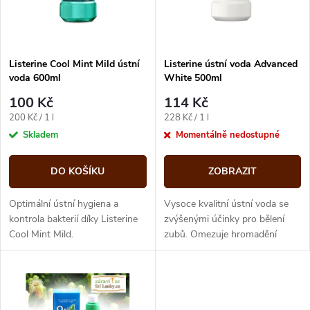
n
i
í
s
p
Listerine Cool Mint Mild ústní
Listerine ústní voda Advanced
voda 600ml
White 500ml
p
r
100 Kč
114 Kč
r
Měrná
Měrná
200 Kč / 1 l
228 Kč / 1 l
o
cena:
cena:
Skladem
Momentálně nedostupné
o
d
DO KOŠÍKU
ZOBRAZIT
d
u
Optimální ústní hygiena a
Vysoce kvalitní ústní voda se
u
kontrola bakterií díky Listerine
zvýšenými účinky pro bělení
Cool Mint Mild.
zubů. Omezuje hromadění
k
bakterií. Osvěžuje dech.
k
t
t