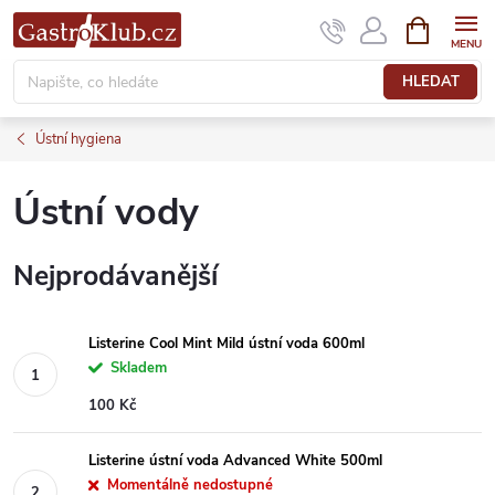
Přejít
NÁKUPNÍ
KOŠÍK
na
obsah
HLEDAT
Ústní hygiena
Ústní vody
Nejprodávanější
Listerine Cool Mint Mild ústní voda 600ml
Skladem
100 Kč
Listerine ústní voda Advanced White 500ml
Momentálně nedostupné