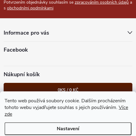
p
Potvrzením objednávky souhlasím se
zpracováním osobních údajů
a
s
obchodními podmínkami
a
t
Informace pro vás
í
Facebook
Nákupní košík
0
KS /
0 KČ
Tento web používá soubory cookie. Dalším procházením
Heureka.cz
Facebook
Instagram
Bonvolo - přidej se taky
tohoto webu vyjadřujete souhlas s jejich používáním.
Více
zde
Nastavení
Copyright 2026
GastroKlub.cz
. Všechna práva vyhrazena.
Upravit