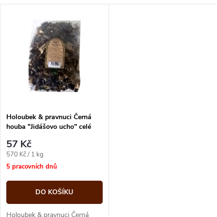
a
V
Nejdražší
z
ý
Abecedně
e
p
n
i
í
s
p
Holoubek & pravnuci Černá
houba "Jidášovo ucho" celé
p
sušené 100g
r
57 Kč
r
Měrná
570 Kč / 1 kg
o
cena:
5 pracovních dnů
o
d
DO KOŠÍKU
d
Holoubek & pravnuci Černá