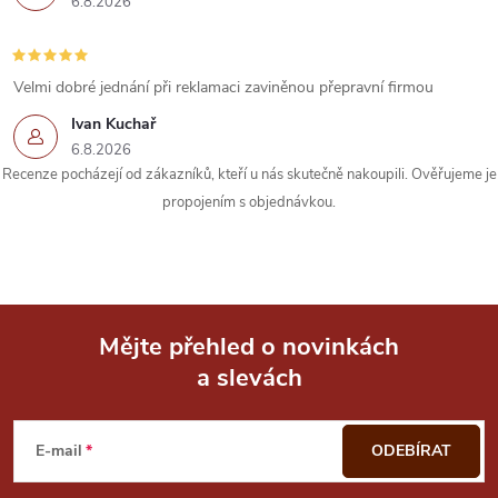
6.8.2026
r
v
Velmi dobré jednání při reklamaci zaviněnou přepravní firmou
k
Ivan Kuchař
6.8.2026
y
Recenze pocházejí od zákazníků, kteří u nás skutečně nakoupili. Ověřujeme je
propojením s objednávkou.
v
ý
p
i
Mějte přehled o novinkách
a slevách
Z
s
u
á
E-mail
ODEBÍRAT