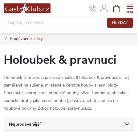
Přejít
NÁKUPNÍ
KOŠÍK
na
obsah
HLEDAT
Prodávané značky
Holoubek & pravnuci
Holoubek & pravnuci je česká značka (Holoubek & pravnuci, s.r.o.)
zaměřená na sušené, mražené a čerstvé houby a lesní plody.
Sortiment zahrnuje mj. hřibovité houby, hlívu, žampiony, shiitake i
exotické druhy jako černá houba (jidášovo ucho) a směsi na
houbové pokrmy. Zdroj: holoubekapravnuci.cz.
Ř
Nejprodávanější
Nejlevnější