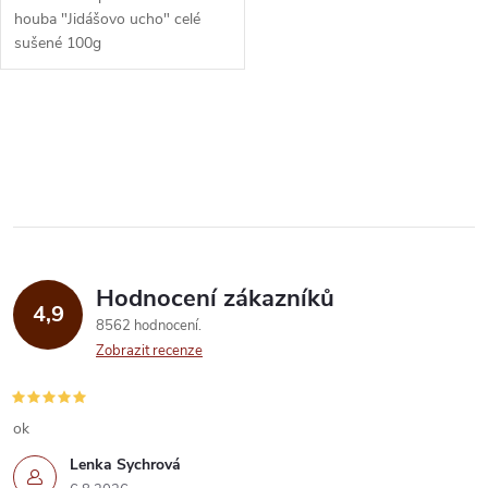
u
u
houba "Jidášovo ucho" celé
sušené 100g
k
k
t
O
t
ů
v
ů
l
á
Hodnocení zákazníků
d
4,9
8562 hodnocení
a
Zobrazit recenze
c
í
ok
Lenka Sychrová
p