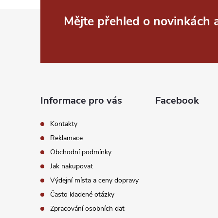
Z
Mějte přehled o novinkách
á
p
a
Informace pro vás
Facebook
t
Kontakty
í
Reklamace
Obchodní podmínky
Jak nakupovat
Výdejní místa a ceny dopravy
Často kladené otázky
Zpracování osobních dat