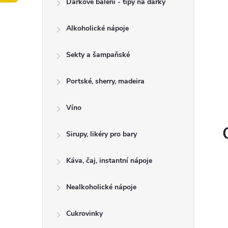
Dárkové balení - tipy na dárky
t
Alkoholické nápoje
r
a
Sekty a šampaňské
n
Portské, sherry, madeira
n
Víno
í
Sirupy, likéry pro bary
p
Káva, čaj, instantní nápoje
a
Nealkoholické nápoje
n
Cukrovinky