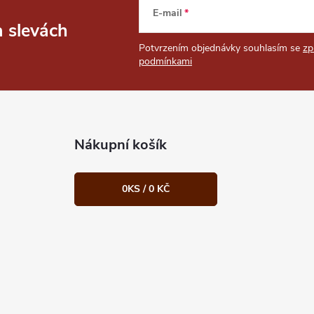
E-mail
a slevách
Potvrzením objednávky souhlasím se
zp
podmínkami
Nákupní košík
0
KS /
0 KČ