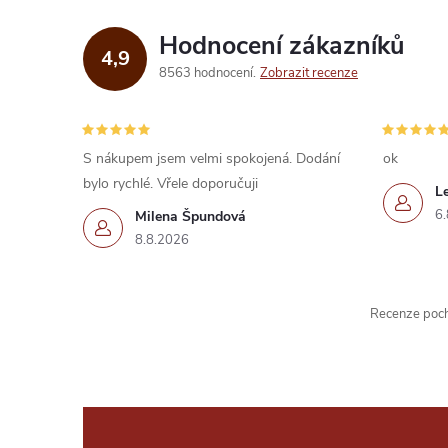
Hodnocení zákazníků
4,9
8563 hodnocení
Zobrazit recenze
S nákupem jsem velmi spokojená. Dodání
ok
bylo rychlé. Vřele doporučuji
L
6.
Milena Špundová
8.8.2026
Recenze pochá