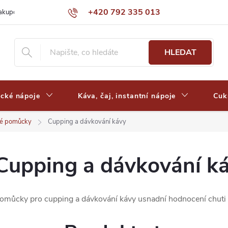
+420 792 335 013
nakupovat
Výdejní místa a ceny dopravy
Často kladené otázky
HLEDAT
ické nápoje
Káva, čaj, instantní nápoje
Cuk
ké pomůcky
Cupping a dávkování kávy
Cupping a dávkování k
omůcky pro cupping a dávkování kávy usnadní hodnocení chuti i