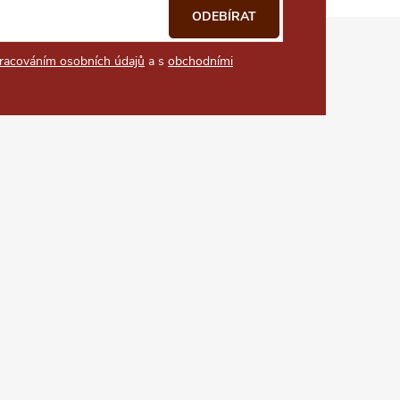
ODEBÍRAT
racováním osobních údajů
a s
obchodními