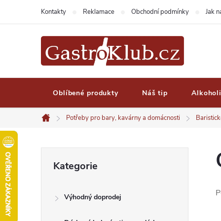
Přejít
Kontakty
Reklamace
Obchodní podmínky
Jak 
na
obsah
Oblíbené produkty
Náš tip
Alkohol
Potřeby pro bary, kavárny a domácnosti
Baristic
Domů
P
Přeskočit
Kategorie
kategorie
o
P
Výhodný doprodej
s