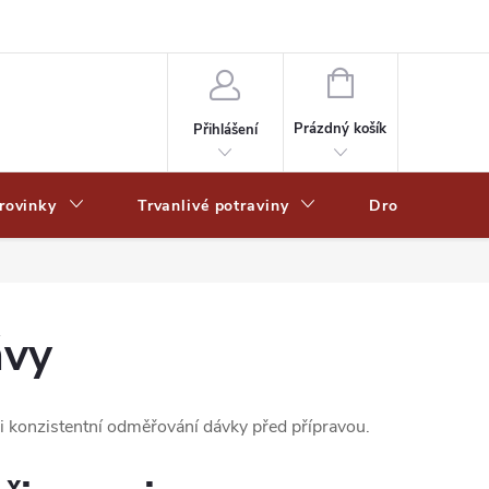
Zpracování osobních dat
Zásady ochrany osobních údajů
Zásady po
NÁKUPNÍ
KOŠÍK
Prázdný košík
Přihlášení
rovinky
Trvanlivé potraviny
Drogerie
ávy
 konzistentní odměřování dávky před přípravou.