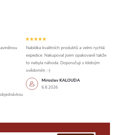
 zaviněnou
Nabídka kvalitních produktů a velmi rychlá
expedice. Nakupoval jsem opakovaně takže
to nebyla náhoda. Doporučuji s klidným
svědomím :-)
Miroslav KALOUDA
6.8.2026
s objednávkou.