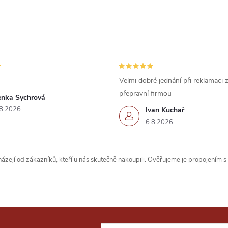
Velmi dobré jednání při reklamaci
přepravní firmou
enka Sychrová
8.2026
Ivan Kuchař
6.8.2026
zejí od zákazníků, kteří u nás skutečně nakoupili. Ověřujeme je propojením 